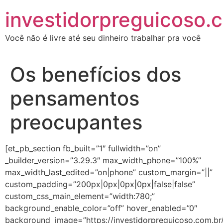
investidorpreguicoso.
Você não é livre até seu dinheiro trabalhar pra você
Os benefícios dos
pensamentos
preocupantes
[et_pb_section fb_built=”1″ fullwidth=”on”
_builder_version=”3.29.3″ max_width_phone=”100%”
max_width_last_edited=”on|phone” custom_margin=”||”
custom_padding=”200px|0px|0px|0px|false|false”
custom_css_main_element=”width:780;”
background_enable_color=”off” hover_enabled=”0″
background_image=”https://investidorpreguicoso.com.br