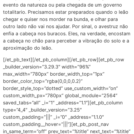
evento da natureza ou pela chegada de um governo
totalitario. Precisamos estar preparados quando o leão
chegar e quiser nos morder na bunda, e olhar para
outro lado não vai nos ajudar. Por sinal, o avestruz não
enfia a cabeça nos buracos. Eles, na verdade, encostam
a cabeça no chão para perceber a vibração do solo e a
aproximação do leão.
[/et_pb_text][/et_pb_column][/et_pb_row][et_pb_row
_builder_version=”3.29.3″ width=”96%”
max_width=”780px” border_width_top=”1px”
border_color_top=”rgba(0,0,0,0.2)”
border_style_top=”dotted” use_custom_width=”on”
custom_width_px=”780px” global_module=”2564″
saved_tabs=”all” _i=”1″ _address=”1.1″][et_pb_column
type=”4_4″ _builder_version=”3.25″
custom_padding=”|||” _i=”0″ _address=”1.1.0″
custom_padding__hover=”|||”][et_pb_post_nav
in_same_term=”off” prev_text=”%title” next_text=”%title”