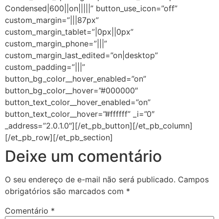
Condensed|600||on|||||” button_use_icon=”off”
custom_margin=”|||87px”
custom_margin_tablet=”|0px||0px”
custom_margin_phone=”|||”
custom_margin_last_edited=”on|desktop”
custom_padding=”|||”
button_bg_color__hover_enabled=”on”
button_bg_color__hover=”#000000″
button_text_color__hover_enabled=”on”
button_text_color__hover=”#ffffff” _i=”0″
_address=”2.0.1.0″][/et_pb_button][/et_pb_column]
[/et_pb_row][/et_pb_section]
Deixe um comentário
O seu endereço de e-mail não será publicado.
Campos
obrigatórios são marcados com
*
Comentário
*