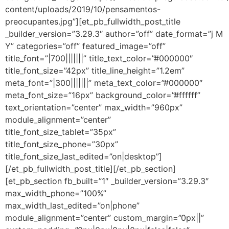
content/uploads/2019/10/pensamentos-
preocupantes.jpg”][et_pb_fullwidth_post_title
_builder_version=”3.29.3″ author=”off” date_format=”j M
Y” categories=”off” featured_image=”off”
title_font=”|700|||||||” title_text_color=”#000000″
title_font_size=”42px” title_line_height=”1.2em”
meta_font=”|300|||||||” meta_text_color=”#000000″
meta_font_size=”16px” background_color=”#ffffff”
text_orientation=”center” max_width=”960px”
module_alignment=”center”
title_font_size_tablet=”35px”
title_font_size_phone=”30px”
title_font_size_last_edited=”on|desktop”]
[/et_pb_fullwidth_post_title][/et_pb_section]
[et_pb_section fb_built=”1″ _builder_version=”3.29.3″
max_width_phone=”100%”
max_width_last_edited=”on|phone”
module_alignment=”center” custom_margin=”0px||”