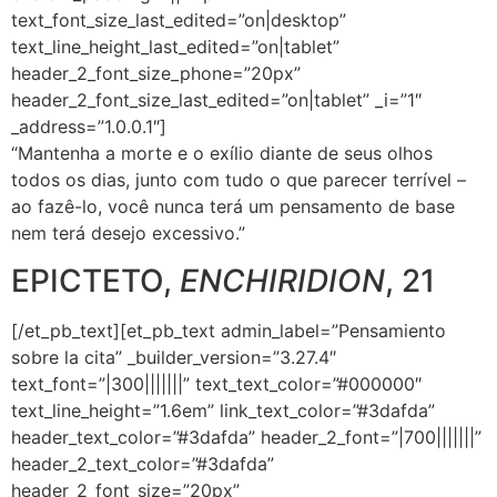
text_font_size_last_edited=”on|desktop”
text_line_height_last_edited=”on|tablet”
header_2_font_size_phone=”20px”
header_2_font_size_last_edited=”on|tablet” _i=”1″
_address=”1.0.0.1″]
“Mantenha a morte e o exílio diante de seus olhos
todos os dias, junto com tudo o que parecer terrível –
ao fazê-lo, você nunca terá um pensamento de base
nem terá desejo excessivo.”
EPICTETO,
ENCHIRIDION
, 21
[/et_pb_text][et_pb_text admin_label=”Pensamiento
sobre la cita” _builder_version=”3.27.4″
text_font=”|300|||||||” text_text_color=”#000000″
text_line_height=”1.6em” link_text_color=”#3dafda”
header_text_color=”#3dafda” header_2_font=”|700|||||||”
header_2_text_color=”#3dafda”
header_2_font_size=”20px”