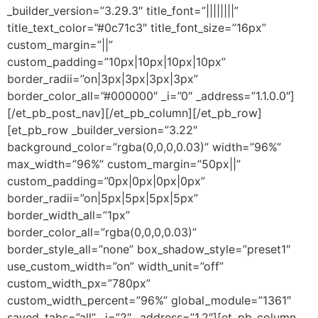
_builder_version=”3.29.3″ title_font=”||||||||”
title_text_color=”#0c71c3″ title_font_size=”16px”
custom_margin=”||”
custom_padding=”10px|10px|10px|10px”
border_radii=”on|3px|3px|3px|3px”
border_color_all=”#000000″ _i=”0″ _address=”1.1.0.0″]
[/et_pb_post_nav][/et_pb_column][/et_pb_row]
[et_pb_row _builder_version=”3.22″
background_color=”rgba(0,0,0,0.03)” width=”96%”
max_width=”96%” custom_margin=”50px||”
custom_padding=”0px|0px|0px|0px”
border_radii=”on|5px|5px|5px|5px”
border_width_all=”1px”
border_color_all=”rgba(0,0,0,0.03)”
border_style_all=”none” box_shadow_style=”preset1″
use_custom_width=”on” width_unit=”off”
custom_width_px=”780px”
custom_width_percent=”96%” global_module=”1361″
saved_tabs=”all” _i=”2″ _address=”1.2″][et_pb_column