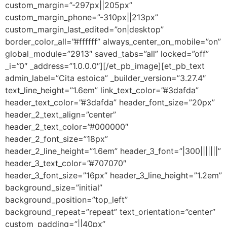
custom_margin=”-297px||205px”
custom_margin_phone=”-310px||213px”
custom_margin_last_edited=”on|desktop”
border_color_all=”#ffffff” always_center_on_mobile=”on”
global_module=”2913″ saved_tabs=”all” locked=”off”
_i=”0″ _address=”1.0.0.0″][/et_pb_image][et_pb_text
admin_label=”Cita estoica” _builder_version=”3.27.4″
text_line_height=”1.6em” link_text_color=”#3dafda”
header_text_color=”#3dafda” header_font_size=”20px”
header_2_text_align=”center”
header_2_text_color=”#000000″
header_2_font_size=”18px”
header_2_line_height=”1.6em” header_3_font=”|300|||||||”
header_3_text_color=”#707070″
header_3_font_size=”16px” header_3_line_height=”1.2em”
background_size=”initial”
background_position=”top_left”
background_repeat=”repeat” text_orientation=”center”
custom_padding=”||40px”