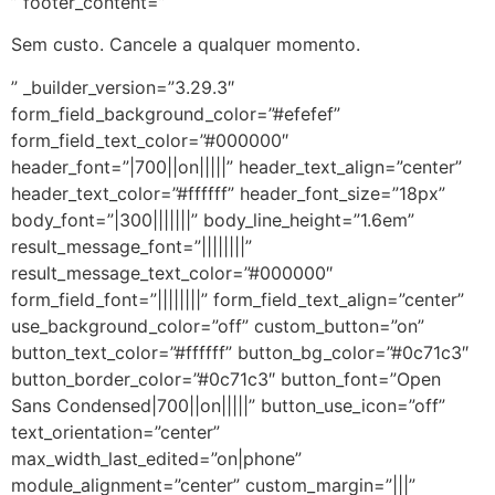
” footer_content=”
Sem custo. Cancele a qualquer momento.
” _builder_version=”3.29.3″
form_field_background_color=”#efefef”
form_field_text_color=”#000000″
header_font=”|700||on|||||” header_text_align=”center”
header_text_color=”#ffffff” header_font_size=”18px”
body_font=”|300|||||||” body_line_height=”1.6em”
result_message_font=”||||||||”
result_message_text_color=”#000000″
form_field_font=”||||||||” form_field_text_align=”center”
use_background_color=”off” custom_button=”on”
button_text_color=”#ffffff” button_bg_color=”#0c71c3″
button_border_color=”#0c71c3″ button_font=”Open
Sans Condensed|700||on|||||” button_use_icon=”off”
text_orientation=”center”
max_width_last_edited=”on|phone”
module_alignment=”center” custom_margin=”|||”