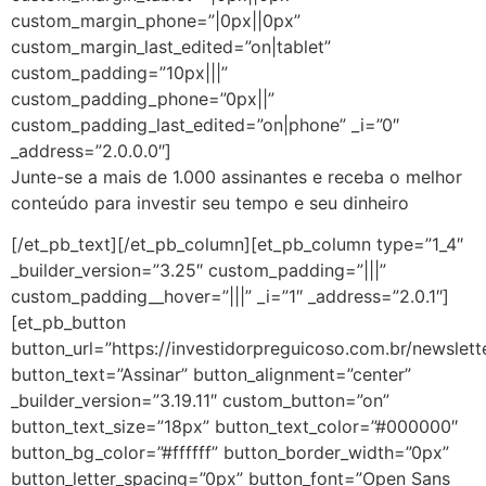
custom_margin_phone=”|0px||0px”
custom_margin_last_edited=”on|tablet”
custom_padding=”10px|||”
custom_padding_phone=”0px||”
custom_padding_last_edited=”on|phone” _i=”0″
_address=”2.0.0.0″]
Junte-se a mais de 1.000 assinantes e receba o melhor
conteúdo para investir seu tempo e seu dinheiro
[/et_pb_text][/et_pb_column][et_pb_column type=”1_4″
_builder_version=”3.25″ custom_padding=”|||”
custom_padding__hover=”|||” _i=”1″ _address=”2.0.1″]
[et_pb_button
button_url=”https://investidorpreguicoso.com.br/newslett
button_text=”Assinar” button_alignment=”center”
_builder_version=”3.19.11″ custom_button=”on”
button_text_size=”18px” button_text_color=”#000000″
button_bg_color=”#ffffff” button_border_width=”0px”
button_letter_spacing=”0px” button_font=”Open Sans