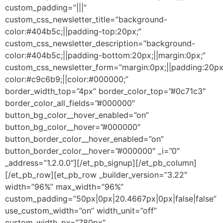
custom_padding=”|||”
custom_css_newsletter_title=”background-
color:#404b5c;||padding-top:20px;”
custom_css_newsletter_description=”background-
color:#404b5c;||padding-bottom:20px;||margin:0px;”
custom_css_newsletter_form=”margin:0px;||padding:20px
color:#c9c6b9;||color:#000000;”
border_width_top=”4px” border_color_top=”#0c71c3″
border_color_all_fields=”#000000″
button_bg_color__hover_enabled=”on”
button_bg_color__hover=”#000000″
button_border_color__hover_enabled=”on”
button_border_color__hover=”#000000″ _i=”0″
_address=”1.2.0.0″][/et_pb_signup][/et_pb_column]
[/et_pb_row][et_pb_row _builder_version=”3.22″
width=”96%” max_width=”96%”
custom_padding=”50px|0px|20.4667px|0px|false|false”
use_custom_width=”on” width_unit=”off”
custom_width_px=”780px”