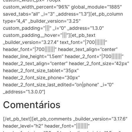
custom_width_percent=”96%” global_module=”1885″
saved_tabs=”all” _i=”3″ _address=”1.3″][et_pb_column
type=”4_4″ _builder_version=”3.25″
custom_padding=”|||” _i=”0″ _address=”1.3.0″
custom_padding__hover=”|||”][et_pb_text
_builder_version=”3.27.4″ text_font=”|700|||||||”
header_font=”|700|||||||” header_text_align=”center”
header_line_height=”1.5em” header_2_font=”|700|||||||”
header_2_text_align=”center” header_2_font_size=”42px”
header_2_font_size_tablet=”35px”
header_2_font_size_phone=”30px”
header_2_font_size_last_edited=”on|phone” _i=”0″
_address=”1.3.0.0″]
Comentários
[/et_pb_text][et_pb_comments _builder_version=”3.17.6″
header_level=”h2″ header_font=”||||||||”