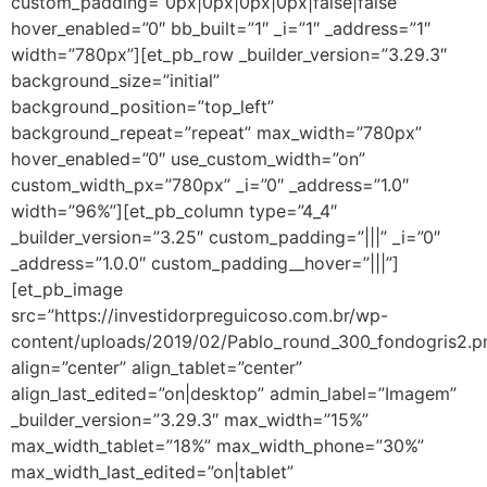
custom_padding=”0px|0px|0px|0px|false|false”
hover_enabled=”0″ bb_built=”1″ _i=”1″ _address=”1″
width=”780px”][et_pb_row _builder_version=”3.29.3″
background_size=”initial”
background_position=”top_left”
background_repeat=”repeat” max_width=”780px”
hover_enabled=”0″ use_custom_width=”on”
custom_width_px=”780px” _i=”0″ _address=”1.0″
width=”96%”][et_pb_column type=”4_4″
_builder_version=”3.25″ custom_padding=”|||” _i=”0″
_address=”1.0.0″ custom_padding__hover=”|||”]
[et_pb_image
src=”https://investidorpreguicoso.com.br/wp-
content/uploads/2019/02/Pablo_round_300_fondogris2.p
align=”center” align_tablet=”center”
align_last_edited=”on|desktop” admin_label=”Imagem”
_builder_version=”3.29.3″ max_width=”15%”
max_width_tablet=”18%” max_width_phone=”30%”
max_width_last_edited=”on|tablet”