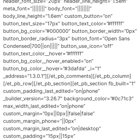
header_font_size=”20px” header_line_height=”1.5em”
meta_font=”||||||||” body_font=”||||||||”
body_line_height=”1.6em” custom_button=”on”
button_text_size=”17px” button_text_color=”#ffffff”
button_bg_color=”#000000″ button_border_width=”0px”
button_border_radius=”3px” button_font=”Open Sans
Condensed|700||on|||||” button_use_icon=”off”
button_text_color__hover=”#ffffff”
button_bg_color__hover_enabled=”on”
button_bg_color__hover=”#3dafda” _i=”1″
_address=”1.3.0.1″][/et_pb_comments][/et_pb_column]
[/et_pb_row][/et_pb_section][et_pb_section fb_built=”1″
custom_padding_last_edited=”on|phone”
_builder_version=”3.26.7″ background_color=”#0c71c3″
max_width_last_edited=”on|phone”
custom_margin=”0px||0px||false|false”
custom_margin_phone=”||0px”
custom_margin_last_edited=”on|desktop”
custom_padding=”15px||15px”