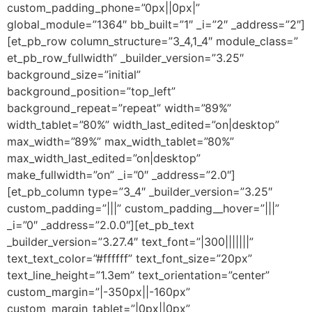
custom_padding_phone=”0px||0px|”
global_module=”1364″ bb_built=”1″ _i=”2″ _address=”2″]
[et_pb_row column_structure=”3_4,1_4″ module_class=”
et_pb_row_fullwidth” _builder_version=”3.25″
background_size=”initial”
background_position=”top_left”
background_repeat=”repeat” width=”89%”
width_tablet=”80%” width_last_edited=”on|desktop”
max_width=”89%” max_width_tablet=”80%”
max_width_last_edited=”on|desktop”
make_fullwidth=”on” _i=”0″ _address=”2.0″]
[et_pb_column type=”3_4″ _builder_version=”3.25″
custom_padding=”|||” custom_padding__hover=”|||”
_i=”0″ _address=”2.0.0″][et_pb_text
_builder_version=”3.27.4″ text_font=”|300|||||||”
text_text_color=”#ffffff” text_font_size=”20px”
text_line_height=”1.3em” text_orientation=”center”
custom_margin=”|-350px||-160px”
custom_margin_tablet=”|0px||0px”