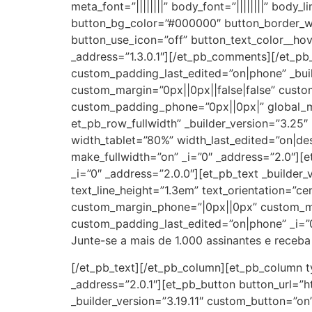
meta_font=”||||||||” body_font=”||||||||” body
button_bg_color=”#000000″ button_border_wi
button_use_icon=”off” button_text_color__ho
_address=”1.3.0.1″][/et_pb_comments][/et_pb_
custom_padding_last_edited=”on|phone” _bui
custom_margin=”0px||0px||false|false” cust
custom_padding_phone=”0px||0px|” global_mo
et_pb_row_fullwidth” _builder_version=”3.25
width_tablet=”80%” width_last_edited=”on|d
make_fullwidth=”on” _i=”0″ _address=”2.0″][
_i=”0″ _address=”2.0.0″][et_pb_text _builder_v
text_line_height=”1.3em” text_orientation=”
custom_margin_phone=”|0px||0px” custom_ma
custom_padding_last_edited=”on|phone” _i=”0
Junte-se a mais de 1.000 assinantes e receba
[/et_pb_text][/et_pb_column][et_pb_column t
_address=”2.0.1″][et_pb_button button_url=”h
_builder_version=”3.19.11″ custom_button=”on