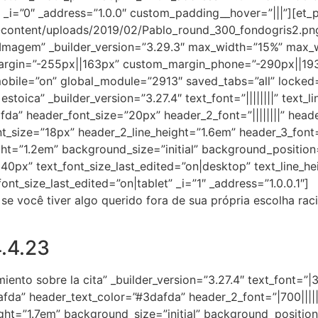
” _i=”0″ _address=”1.0.0″ custom_padding__hover=”|||”][et
-content/uploads/2019/02/Pablo_round_300_fondogris2.png” 
=”Imagem” _builder_version=”3.29.3″ max_width=”15%” max
margin=”-255px||163px” custom_margin_phone=”-290px||19
mobile=”on” global_module=”2913″ saved_tabs=”all” locked=”
toica” _builder_version=”3.27.4″ text_font=”||||||||” text_
afda” header_font_size=”20px” header_2_font=”||||||||” head
_size=”18px” header_2_line_height=”1.6em” header_3_font=”
ght=”1.2em” background_size=”initial” background_positio
40px” text_font_size_last_edited=”on|desktop” text_line_hei
t_size_last_edited=”on|tablet” _i=”1″ _address=”1.0.0.1″]
se você tiver algo querido fora de sua própria escolha rac
4.4.23
ento sobre la cita” _builder_version=”3.27.4″ text_font=”|3
dafda” header_text_color=”#3dafda” header_2_font=”|700||||
ght=”1.7em” background_size=”initial” background_positio