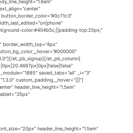
body_line_height=”1.6em”
text_align=”center”
″ button_border_color=”#0c71c3″
idth_last_edited=”on|phone”
ckground-color:#404b5c;||padding-top:20px;”
” border_width_top=”4px”
button_bg_color__hover=”#000000″
.0″][/et_pb_signup][/et_pb_column]
0px|20.4667px|0px|false|false”
_module=”1885″ saved_tabs=”all” _i=”3″
”1.3.0″ custom_padding__hover=”|||”]
”center” header_line_height=”1.5em”
tablet=”35px”
font_size=”20px” header_line_height=”1.5em”