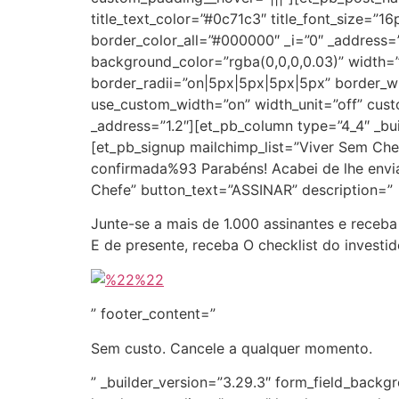
title_text_color=”#0c71c3″ title_font_size=
border_color_all=”#000000″ _i=”0″ _address=
background_color=”rgba(0,0,0,0.03)” width
border_radii=”on|5px|5px|5px|5px” border_wid
use_custom_width=”on” width_unit=”off” cus
_address=”1.2″][et_pb_column type=”4_4″ _bui
[et_pb_signup mailchimp_list=”Viver Sem Ch
confirmada%93 Parabéns! Acabei de lhe envia
Chefe” button_text=”ASSINAR” description=”
Junte-se a mais de 1.000 assinantes e receba
E de presente, receba O checklist do investido
” footer_content=”
Sem custo. Cancele a qualquer momento.
” _builder_version=”3.29.3″ form_field_backg