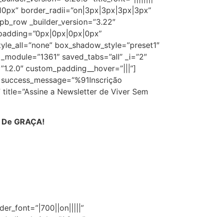
|10px” border_radii=”on|3px|3px|3px|3px”
_pb_row _builder_version=”3.22″
padding=”0px|0px|0px|0px”
tyle_all=”none” box_shadow_style=”preset1″
_module=”1361″ saved_tabs=”all” _i=”2″
”1.2.0″ custom_padding__hover=”|||”]
f” success_message=”%91Inscrição
title=”Assine a Newsletter de Viver Sem
.
De GRAÇA!
er_font=”|700||on|||||”