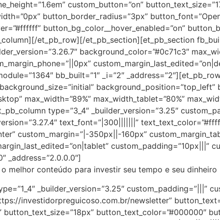
_line_height=”1.6em” custom_button=”on” button_text_size=”1
dth=”0px” button_border_radius=”3px” button_font=”Open 
ver=”#ffffff” button_bg_color__hover_enabled=”on” button_
column][/et_pb_row][/et_pb_section][et_pb_section fb_buil
lder_version=”3.26.7″ background_color=”#0c71c3″ max_wi
om_margin_phone=”||0px” custom_margin_last_edited=”on|
dule=”1364″ bb_built=”1″ _i=”2″ _address=”2″][et_pb_row
″ background_size=”initial” background_position=”top_left
esktop” max_width=”89%” max_width_tablet=”80%” max_widt
et_pb_column type=”3_4″ _builder_version=”3.25″ custom_p
ersion=”3.27.4″ text_font=”|300|||||||” text_text_color=”#fff
center” custom_margin=”|-350px||-160px” custom_margin_tab
rgin_last_edited=”on|tablet” custom_padding=”10px|||” 
″ _address=”2.0.0.0″]
 o melhor conteúdo para investir seu tempo e seu dinheiro
ype=”1_4″ _builder_version=”3.25″ custom_padding=”|||” cu
ttps://investidorpreguicoso.com.br/newsletter” button_text
” button_text_size=”18px” button_text_color=”#000000″ but