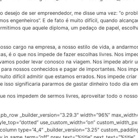
 o desejo de ser empreendedor, me disse uma vez: “o prob
mos engenheiros”. E de fato é muito difícil, quando alcan
Permitimos que aquele diploma, um pedaço de papel, escolh
 nosso cargo na empresa, a nosso estilo de vida, a andarmo
ças, é o que nos impede de fazer escolhas livres. Nos imp
 vamos poder levar conosco na viagem. Nos impede abrir 
ara nossos conhecidos e pagar de importantes. Nos impe
ito difícil admitir que estamos errados. Nos impede criar
 isso significaria pararmos de gastar dinheiro todo dia e
e nos impedem de sermos livres, aproveitar todo o nosso 
t_pb_row _builder_version=”3.29.3″ width=”96%” max_widt
style_top=”dotted” use_custom_width=”on” custom_width_
_column type=”4_4″ _builder_version=”3.25″ custom_padding=
n_same_term=”off” prev_text=”%title” next_text=”%title” _bui