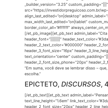
_builder_version=”3.25″ custom_padding=”|||
src=”https://investidorpreguicoso.com.br/wp
align_last_edited=”on|desktop” admin_label
max_width_last_edited=”on|tablet” custom_
border_color_all=”#ffffff” always_center_on_
[/et_pb_image][et_pb_text admin_label=”Cita es
header_font=”||||||||” header_text_color=”#3d
header_2_text_color=”#000000″ header_2_font
header_3_font_size=”16px” header_3_line_hei
text_orientation=”center” custom_padding=”||
header_2_font_size_phone=”20px” header_2_fon
“Em suma, você deve se lembrar disso – que, 
escolha.”
EPICTETO,
DISCURSOS
, 
[/et_pb_text][et_pb_text admin_label=”Pensami
text_line_height=”1.6em” link_text_color=”#3
header_2_font_size=”20px” header_2_line_hei