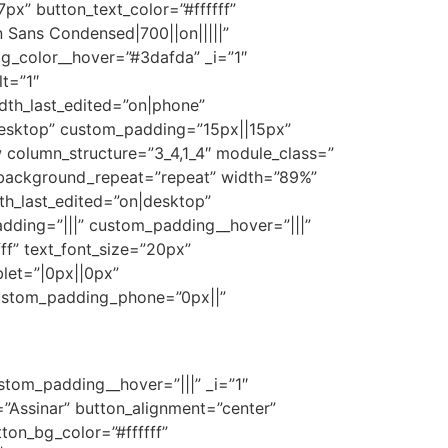
7px” button_text_color=”#ffffff”
Sans Condensed|700||on|||||”
bg_color__hover=”#3dafda” _i=”1″
t=”1″
dth_last_edited=”on|phone”
desktop” custom_padding=”15px||15px”
 column_structure=”3_4,1_4″ module_class=”
” background_repeat=”repeat” width=”89%”
h_last_edited=”on|desktop”
adding=”|||” custom_padding__hover=”|||”
fff” text_font_size=”20px”
let=”|0px||0px”
custom_padding_phone=”0px||”
stom_padding__hover=”|||” _i=”1″
=”Assinar” button_alignment=”center”
ton_bg_color=”#ffffff”