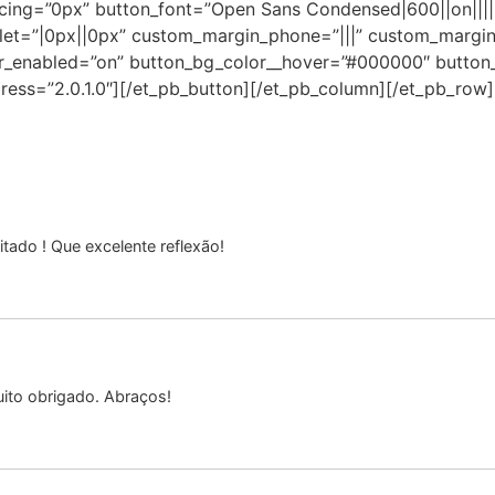
cing=”0px” button_font=”Open Sans Condensed|600||on|||||
et=”|0px||0px” custom_margin_phone=”|||” custom_margin
r_enabled=”on” button_bg_color__hover=”#000000″ button_
ddress=”2.0.1.0″][/et_pb_button][/et_pb_column][/et_pb_row]
tado ! Que excelente reflexão!
ito obrigado. Abraços!