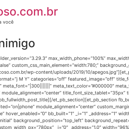
oso.com.br
ra você
nimigo
_builder_version=”3.29.3″ max_width_phone=”100%” max_widt
lse” custom_css_main_element=”width:780;” background_e
oso.com.br/wp-content/uploads/2019/10/apegos.jpg”][et_pb
ormat=”j M Y” categories=”off” featured_image=”off” title_fo
em” meta_font=”|300|||||||” meta_text_color=”#000000″ meta
 module_alignment=”center” title_font_size_tablet=”35px” 
pb_fullwidth_post_title][/et_pb_section][et_pb_section fb_bu
ted=”on|phone” module_alignment=”center” custom_margin
” hover_enabled=”0″ bb_built=”1″ _i=”1″ _address=”1″ wid
initial” background_position=”top_left” background_repea
stom_width_px=”780px” _i=”0″ _address=”1.0″ width=”96%