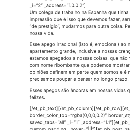
_i=”2″ _address=”1.0.0.2″]
Um colega de trabalho na Espanha que tinha
impressão que é isso que devemos fazer, ser
“de prestigio”, mudarmos para outra coisa. 
nossa vida.
Esse apego irracional (isto é, emocional) ao
apartamento grande, inclusive a nossas cren
estamos apegados a nossas coisas, que não
com nome ribombante que podemos mostrar p
opiniões definem em parte quem somos e é mu
precisamos poupar e pensar no longo prazo, e
Esses apegos são âncoras em nossas vidas qu
felizes.
[/et_pb_text][/et_pb_column][/et_pb_row][e
border_color_top=”rgba(0,0,0,0.2)” border_
saved_tabs=”all” _i=”1″ _address=”1.1″][et_pb
custom_padding__hover=”|||”][et_pb_post_nav i