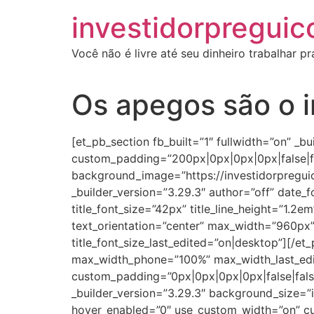
investidorpreguic
Você não é livre até seu dinheiro trabalhar p
Os apegos são o i
[et_pb_section fb_built=”1″ fullwidth=”on” 
custom_padding=”200px|0px|0px|0px|false|fa
background_image=”https://investidorpreguic
_builder_version=”3.29.3″ author=”off” date_f
title_font_size=”42px” title_line_height=”1.2
text_orientation=”center” max_width=”960px”
title_font_size_last_edited=”on|desktop”][/et_
max_width_phone=”100%” max_width_last_edi
custom_padding=”0px|0px|0px|0px|false|false
_builder_version=”3.29.3″ background_size=”
hover_enabled=”0″ use_custom_width=”on” cu