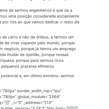
lema de sermos engenheiros é que da a
çamos uma posição considerada socialmente
a por nós ao que vamos dedicar o resto da
s de carro e não de ônibus, a termos um
ede de viver viajando pelo mundo, porque
um negócio, porque já temos um emprego
de mudar de opinião, porque nossas
 riqueza, porque para sermos ricos
m pequenos prazeres efímeros.
potencial e, em último extremo, sermos
h=”780px” border_width_top=”1px”
px=”780px” global_module=”2564″
”|||” _i=”0″ _address=”1.1.0″
lder_version=”3.29.3″ title_font=”||||||||”