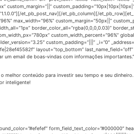
”16px” custom_margin=”||” custom_padding=”10px|10px|10px
”1.1.0.0″][/et_pb_post_nav][/et_pb_column][/et_pb_row][et
=”96%” max_width=”96%” custom_margin=”50px||” custom_
th_all=”1px” border_color_all=”rgba(0,0,0,0.03)” border_s
tom_width_px=”780px” custom_width_percent=”96%” global
lder_version=”3.25″ custom_padding=”|||” _i=”0″ _address=
efe|28ef45582f” layout=”top_bottom” last_name_field=”of
r um email de boas-vindas com informações importantes.” 
 o melhor conteúdo para investir seu tempo e seu dinheiro
r inteligente!
round_color=”#efefef” form_field_text_color=”#000000″ head