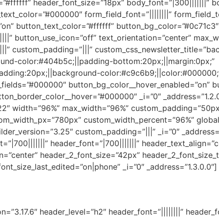
”#ffffff” header_font_size=”18px” body_font=”|300|||||||” 
text_color=”#000000″ form_field_font=”||||||||” form_field_
n” button_text_color=”#ffffff” button_bg_color=”#0c71c3
||” button_use_icon=”off” text_orientation=”center” max_w
||” custom_padding=”|||” custom_css_newsletter_title=”ba
und-color:#404b5c;||padding-bottom:20px;||margin:0px;”
adding:20px;||background-color:#c9c6b9;||color:#000000;
l_fields=”#000000″ button_bg_color__hover_enabled=”on” 
ton_border_color__hover=”#000000″ _i=”0″ _address=”1.2.0
3.22″ width=”96%” max_width=”96%” custom_padding=”50px|
tom_width_px=”780px” custom_width_percent=”96%” global
lder_version=”3.25″ custom_padding=”|||” _i=”0″ _address=
t=”|700|||||||” header_font=”|700|||||||” header_text_align=
ign=”center” header_2_font_size=”42px” header_2_font_size_
nt_size_last_edited=”on|phone” _i=”0″ _address=”1.3.0.0″]
n=”3.17.6″ header_level=”h2″ header_font=”||||||||” header_