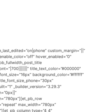
h_last_edited=”on|phone” custom_margin=”||”
nable_color=”off” hover_enabled=”0″
_fullwidth_post_title
nt=”|700|||||||” title_text_color=”#000000″
_font_size=”16px” background_color=”#ffffff”
title_font_size_phone=”30px”
ilt=”1″ _builder_version=”3.29.3″
=”0px||”
th=”780px”][et_pb_row
t=”repeat” max_width=”780px”
”][et_pb_column type=”4_4″