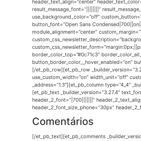
header_text_align=”center” header_text_color=
result_message_font=”||||||||” result_message_
use_background_color=”off” custom_button=”o
button_font=”Open Sans Condensed|700||on|||
module_alignment=”center” custom_margin=”|
custom_css_newsletter_description=”backgro
custom_css_newsletter_form=”margin:0px;||p
border_color_top=”#0c71c3″ border_color_al
button_border_color__hover_enabled=”on” but
[/et_pb_row][et_pb_row _builder_version=”
use_custom_width=”on” width_unit=”off” cus
_address=”1.3″][et_pb_column type=”4_4″ _bui
[et_pb_text _builder_version=”3.27.4″ text_fon
header_2_font=”|700|||||||” header_2_text_al
header_2_font_size_phone=”30px” header_2_fo
Comentários
[/et_pb_text][et_pb_comments _builder_versio