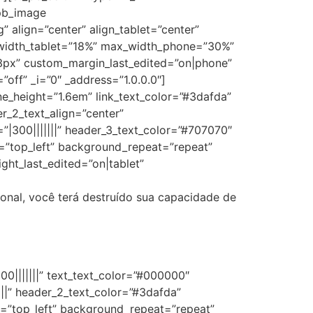
_pb_image
align=”center” align_tablet=”center”
_width_tablet=”18%” max_width_phone=”30%”
3px” custom_margin_last_edited=”on|phone”
off” _i=”0″ _address=”1.0.0.0″]
line_height=”1.6em” link_text_color=”#3dafda”
er_2_text_align=”center”
|300|||||||” header_3_text_color=”#707070″
n=”top_left” background_repeat=”repeat”
ght_last_edited=”on|tablet”
ional, você terá destruído sua capacidade de
00|||||||” text_text_color=”#000000″
|||” header_2_text_color=”#3dafda”
n=”top_left” background_repeat=”repeat”