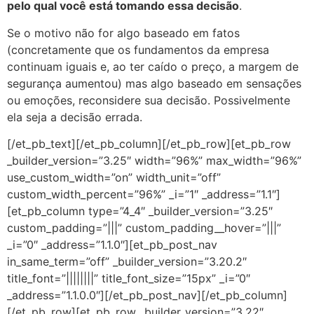
pelo qual você está tomando essa decisão
.
Se o motivo não for algo baseado em fatos
(concretamente que os fundamentos da empresa
continuam iguais e, ao ter caído o preço, a margem de
segurança aumentou) mas algo baseado em sensações
ou emoções, reconsidere sua decisão. Possivelmente
ela seja a decisão errada.
[/et_pb_text][/et_pb_column][/et_pb_row][et_pb_row
_builder_version=”3.25″ width=”96%” max_width=”96%”
use_custom_width=”on” width_unit=”off”
custom_width_percent=”96%” _i=”1″ _address=”1.1″]
[et_pb_column type=”4_4″ _builder_version=”3.25″
custom_padding=”|||” custom_padding__hover=”|||”
_i=”0″ _address=”1.1.0″][et_pb_post_nav
in_same_term=”off” _builder_version=”3.20.2″
title_font=”||||||||” title_font_size=”15px” _i=”0″
_address=”1.1.0.0″][/et_pb_post_nav][/et_pb_column]
[/et_pb_row][et_pb_row _builder_version=”3.22″