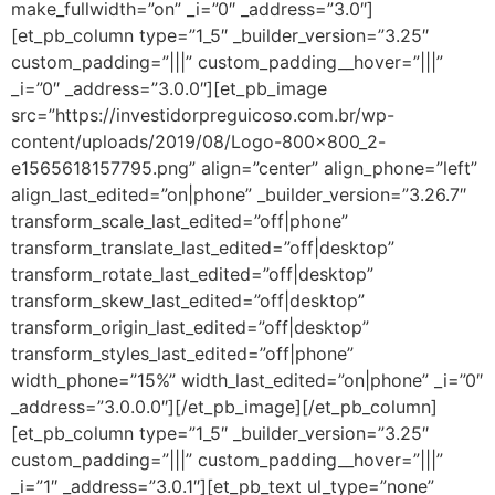
make_fullwidth=”on” _i=”0″ _address=”3.0″]
[et_pb_column type=”1_5″ _builder_version=”3.25″
custom_padding=”|||” custom_padding__hover=”|||”
_i=”0″ _address=”3.0.0″][et_pb_image
src=”https://investidorpreguicoso.com.br/wp-
content/uploads/2019/08/Logo-800x800_2-
e1565618157795.png” align=”center” align_phone=”left”
align_last_edited=”on|phone” _builder_version=”3.26.7″
transform_scale_last_edited=”off|phone”
transform_translate_last_edited=”off|desktop”
transform_rotate_last_edited=”off|desktop”
transform_skew_last_edited=”off|desktop”
transform_origin_last_edited=”off|desktop”
transform_styles_last_edited=”off|phone”
width_phone=”15%” width_last_edited=”on|phone” _i=”0″
_address=”3.0.0.0″][/et_pb_image][/et_pb_column]
[et_pb_column type=”1_5″ _builder_version=”3.25″
custom_padding=”|||” custom_padding__hover=”|||”
_i=”1″ _address=”3.0.1″][et_pb_text ul_type=”none”