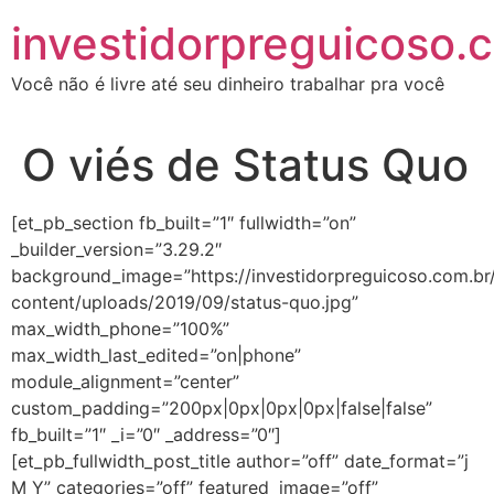
investidorpreguicoso.
Você não é livre até seu dinheiro trabalhar pra você
O viés de Status Quo
[et_pb_section fb_built=”1″ fullwidth=”on”
_builder_version=”3.29.2″
background_image=”https://investidorpreguicoso.com.br
content/uploads/2019/09/status-quo.jpg”
max_width_phone=”100%”
max_width_last_edited=”on|phone”
module_alignment=”center”
custom_padding=”200px|0px|0px|0px|false|false”
fb_built=”1″ _i=”0″ _address=”0″]
[et_pb_fullwidth_post_title author=”off” date_format=”j
M Y” categories=”off” featured_image=”off”