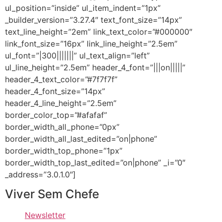
ul_position=”inside” ul_item_indent=”1px”
_builder_version=”3.27.4″ text_font_size=”14px”
text_line_height=”2em” link_text_color=”#000000″
link_font_size=”16px” link_line_height=”2.5em”
ul_font=”|300|||||||” ul_text_align=”left”
ul_line_height=”2.5em” header_4_font=”|||on|||||”
header_4_text_color=”#7f7f7f”
header_4_font_size=”14px”
header_4_line_height=”2.5em”
border_color_top=”#afafaf”
border_width_all_phone=”0px”
border_width_all_last_edited=”on|phone”
border_width_top_phone=”1px”
border_width_top_last_edited=”on|phone” _i=”0″
_address=”3.0.1.0″]
Viver Sem Chefe
Newsletter