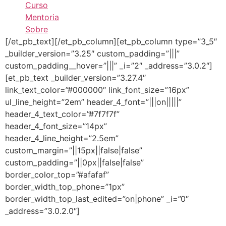
Curso
Mentoria
Sobre
[/et_pb_text][/et_pb_column][et_pb_column type=”3_5″
_builder_version=”3.25″ custom_padding=”|||”
custom_padding__hover=”|||” _i=”2″ _address=”3.0.2″]
[et_pb_text _builder_version=”3.27.4″
link_text_color=”#000000″ link_font_size=”16px”
ul_line_height=”2em” header_4_font=”|||on|||||”
header_4_text_color=”#7f7f7f”
header_4_font_size=”14px”
header_4_line_height=”2.5em”
custom_margin=”||15px||false|false”
custom_padding=”||0px||false|false”
border_color_top=”#afafaf”
border_width_top_phone=”1px”
border_width_top_last_edited=”on|phone” _i=”0″
_address=”3.0.2.0″]