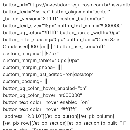
button_url=”https://investidorpreguicoso.com.br/newslett
button_text=”Assinar” button_alignment=”center”
_builder_version=”3.19.11″ custom_button=”on”
button_text_size=”18px” button_text_color=”#000000″
button_bg_color=”#ffffff” button_border_width=”0px”
button_letter_spacing=”0px” button_font=”Open Sans
Condensed|600||on|||||” button_use_icon=”off”
custom_margin=”|||87px”
custom_margin_tablet=”|0px||0px”
custom_margin_phone=”|||”
custom_margin_last_edited=”on|desktop”
custom_padding=”|||”
button_bg_color__hover_enabled=”on”
button_bg_color__hover=”#000000″
button_text_color__hover_enabled=”on”
button_text_color__hover=”#ffffff” _i=”0″
_address=”2.0.1.0″][/et_pb_button][/et_pb_column]
[/et_pb_row][/et_pb_section][et_pb_section fb_built=”1″
admin_label=”Footer con menu”