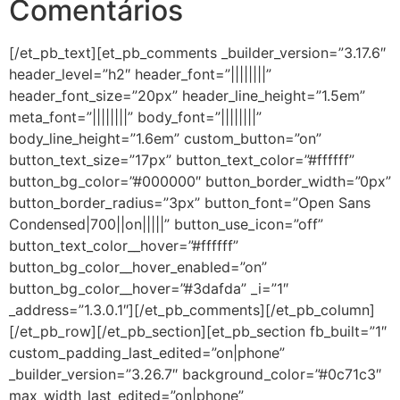
Comentários
[/et_pb_text][et_pb_comments _builder_version=”3.17.6″
header_level=”h2″ header_font=”||||||||”
header_font_size=”20px” header_line_height=”1.5em”
meta_font=”||||||||” body_font=”||||||||”
body_line_height=”1.6em” custom_button=”on”
button_text_size=”17px” button_text_color=”#ffffff”
button_bg_color=”#000000″ button_border_width=”0px”
button_border_radius=”3px” button_font=”Open Sans
Condensed|700||on|||||” button_use_icon=”off”
button_text_color__hover=”#ffffff”
button_bg_color__hover_enabled=”on”
button_bg_color__hover=”#3dafda” _i=”1″
_address=”1.3.0.1″][/et_pb_comments][/et_pb_column]
[/et_pb_row][/et_pb_section][et_pb_section fb_built=”1″
custom_padding_last_edited=”on|phone”
_builder_version=”3.26.7″ background_color=”#0c71c3″
max_width_last_edited=”on|phone”