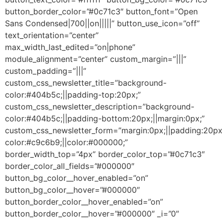
button_border_color=”#0c71c3″ button_font=”Open
Sans Condensed|700||on|||||” button_use_icon=”off”
text_orientation=”center”
max_width_last_edited=”on|phone”
module_alignment=”center” custom_margin=”|||”
custom_padding=”|||”
custom_css_newsletter_title=”background-
color:#404b5c;||padding-top:20px;”
custom_css_newsletter_description=”background-
color:#404b5c;||padding-bottom:20px;||margin:0px;”
custom_css_newsletter_form=”margin:0px;||padding:20px
color:#c9c6b9;||color:#000000;”
border_width_top=”4px” border_color_top=”#0c71c3″
border_color_all_fields=”#000000″
button_bg_color__hover_enabled=”on”
button_bg_color__hover=”#000000″
button_border_color__hover_enabled=”on”
button_border_color__hover=”#000000″ _i=”0″