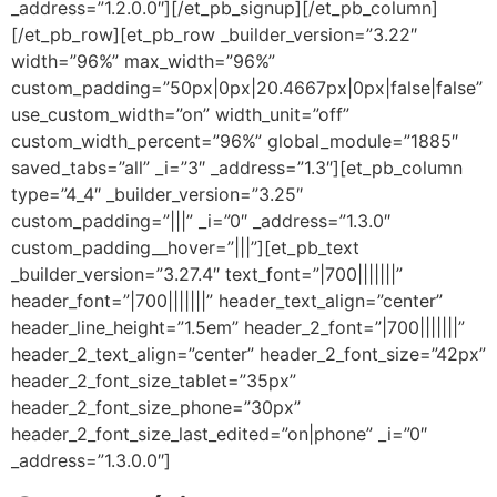
_address=”1.2.0.0″][/et_pb_signup][/et_pb_column]
[/et_pb_row][et_pb_row _builder_version=”3.22″
width=”96%” max_width=”96%”
custom_padding=”50px|0px|20.4667px|0px|false|false”
use_custom_width=”on” width_unit=”off”
custom_width_percent=”96%” global_module=”1885″
saved_tabs=”all” _i=”3″ _address=”1.3″][et_pb_column
type=”4_4″ _builder_version=”3.25″
custom_padding=”|||” _i=”0″ _address=”1.3.0″
custom_padding__hover=”|||”][et_pb_text
_builder_version=”3.27.4″ text_font=”|700|||||||”
header_font=”|700|||||||” header_text_align=”center”
header_line_height=”1.5em” header_2_font=”|700|||||||”
header_2_text_align=”center” header_2_font_size=”42px”
header_2_font_size_tablet=”35px”
header_2_font_size_phone=”30px”
header_2_font_size_last_edited=”on|phone” _i=”0″
_address=”1.3.0.0″]