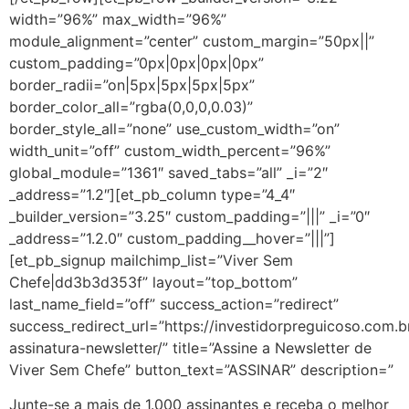
width=”96%” max_width=”96%”
module_alignment=”center” custom_margin=”50px||”
custom_padding=”0px|0px|0px|0px”
border_radii=”on|5px|5px|5px|5px”
border_color_all=”rgba(0,0,0,0.03)”
border_style_all=”none” use_custom_width=”on”
width_unit=”off” custom_width_percent=”96%”
global_module=”1361″ saved_tabs=”all” _i=”2″
_address=”1.2″][et_pb_column type=”4_4″
_builder_version=”3.25″ custom_padding=”|||” _i=”0″
_address=”1.2.0″ custom_padding__hover=”|||”]
[et_pb_signup mailchimp_list=”Viver Sem
Chefe|dd3b3d353f” layout=”top_bottom”
last_name_field=”off” success_action=”redirect”
success_redirect_url=”https://investidorpreguicoso.com.b
assinatura-newsletter/” title=”Assine a Newsletter de
Viver Sem Chefe” button_text=”ASSINAR” description=”
Junte-se a mais de 1.000 assinantes e receba o melhor