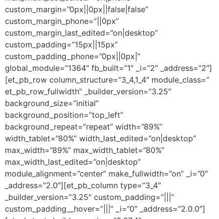
custom_margin=”0px||0px||false|false”
custom_margin_phone=”||0px”
custom_margin_last_edited=”on|desktop”
custom_padding=”15px||15px”
custom_padding_phone=”0px||0px|”
global_module=”1364″ fb_built=”1″ _i=”2″ _address=”2″]
[et_pb_row column_structure=”3_4,1_4″ module_class=”
et_pb_row_fullwidth” _builder_version=”3.25″
background_size=”initial”
background_position=”top_left”
background_repeat=”repeat” width=”89%”
width_tablet=”80%” width_last_edited=”on|desktop”
max_width=”89%” max_width_tablet=”80%”
max_width_last_edited=”on|desktop”
module_alignment=”center” make_fullwidth=”on” _i=”0″
_address=”2.0″][et_pb_column type=”3_4″
_builder_version=”3.25″ custom_padding=”|||”
custom_padding__hover=”|||” _i=”0″ _address=”2.0.0″]