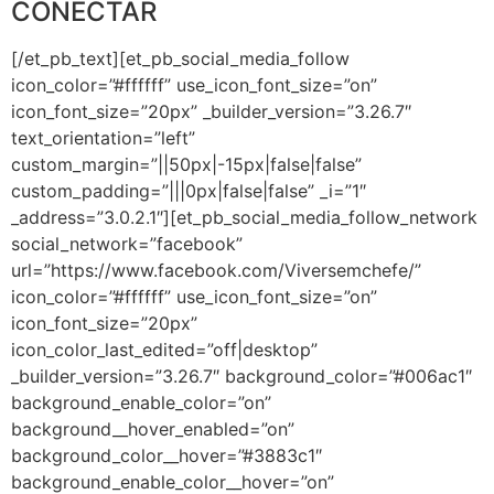
CONECTAR
[/et_pb_text][et_pb_social_media_follow
icon_color=”#ffffff” use_icon_font_size=”on”
icon_font_size=”20px” _builder_version=”3.26.7″
text_orientation=”left”
custom_margin=”||50px|-15px|false|false”
custom_padding=”|||0px|false|false” _i=”1″
_address=”3.0.2.1″][et_pb_social_media_follow_network
social_network=”facebook”
url=”https://www.facebook.com/Viversemchefe/”
icon_color=”#ffffff” use_icon_font_size=”on”
icon_font_size=”20px”
icon_color_last_edited=”off|desktop”
_builder_version=”3.26.7″ background_color=”#006ac1″
background_enable_color=”on”
background__hover_enabled=”on”
background_color__hover=”#3883c1″
background_enable_color__hover=”on”