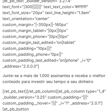
[et_pb_text _builder_version=”3.27.4″
text_font=”|300|||||||” text_text_color=”#ffffff”
text_font_size=”20px” text_line_height=”1.3em”
text_orientation=”center”
custom_margin=”|-350px||-160px”
custom_margin_tablet=”|0px||0px”
custom_margin_phone=”|0px||0px”
custom_margin_last_edited=”on|tablet”
custom_padding=”10px|||”
custom_padding_phone=”0px||”
custom_padding_last_edited=”on|phone” _i=”0″
_address=”2.0.0.0″]
Junte-se a mais de 1.000 assinantes e receba o melhor
conteúdo para investir seu tempo e seu dinheiro
[/et_pb_text][/et_pb_column][et_pb_column type=”1_4″
_builder_version=”3.25″ custom_padding=”|||”
custom_padding__hover=”|||” _i=”1″ _address=”2.0.1″]
[et_pb_button