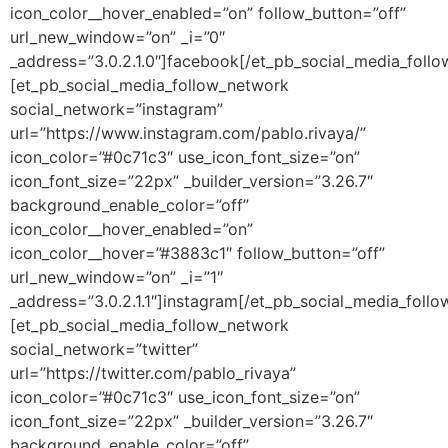
icon_color__hover_enabled=”on” follow_button=”off”
url_new_window=”on” _i=”0″
_address=”3.0.2.1.0″]facebook[/et_pb_social_media_foll
[et_pb_social_media_follow_network
social_network=”instagram”
url=”https://www.instagram.com/pablo.rivaya/”
icon_color=”#0c71c3″ use_icon_font_size=”on”
icon_font_size=”22px” _builder_version=”3.26.7″
background_enable_color=”off”
icon_color__hover_enabled=”on”
icon_color__hover=”#3883c1″ follow_button=”off”
url_new_window=”on” _i=”1″
_address=”3.0.2.1.1″]instagram[/et_pb_social_media_foll
[et_pb_social_media_follow_network
social_network=”twitter”
url=”https://twitter.com/pablo_rivaya”
icon_color=”#0c71c3″ use_icon_font_size=”on”
icon_font_size=”22px” _builder_version=”3.26.7″
background_enable_color=”off”