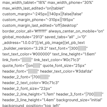
max_width_tablet=”18%” max_width_phone=”30%”
max_width_last_edited=”on|tablet”
custom_margin=”-245px||140px||false|false”
custom_margin_phone=”-310px||195px”
custom_margin_last_edited=”off|desktop”
border_color_all=”#ffffff” always_center_on_mobile=”on”
global_module=”2913″ saved_tabs=”all” _i=”0″
_address=”1.0.0.0″][/et_pb_image][et_pb_text
_builder_version=”3.29.2″ text_font=”|300|||||||”
text_text_color=”#000000″ text_line_height=”1.6em”
link_font=”||||||||” link_text_color=”#0c71c3″
quote_font=”||on||||||” quote_font_size=”25px”
header_font=”||||||||” header_text_color=”#3dafda”
header_2_font=”|700|||||||”
header_2_text_color=”#0c71c3″
header_2_font_size=”22px”
header_2_line_height=”1.7em” header_3_font=”|700|||||||”
header_3_line_height=”1.4em” background_size=”initial”
background_position=”top_left”