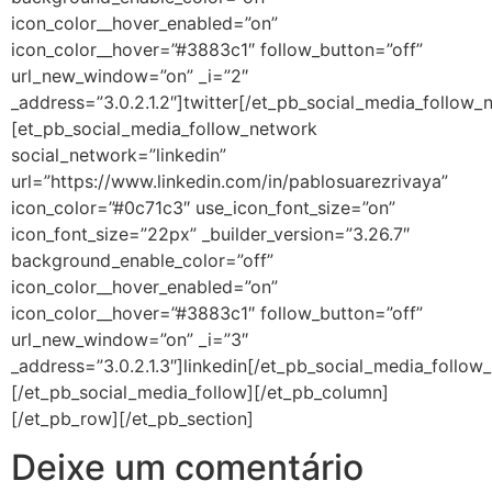
icon_color__hover_enabled=”on”
icon_color__hover=”#3883c1″ follow_button=”off”
url_new_window=”on” _i=”2″
_address=”3.0.2.1.2″]twitter[/et_pb_social_media_follow_
[et_pb_social_media_follow_network
social_network=”linkedin”
url=”https://www.linkedin.com/in/pablosuarezrivaya”
icon_color=”#0c71c3″ use_icon_font_size=”on”
icon_font_size=”22px” _builder_version=”3.26.7″
background_enable_color=”off”
icon_color__hover_enabled=”on”
icon_color__hover=”#3883c1″ follow_button=”off”
url_new_window=”on” _i=”3″
_address=”3.0.2.1.3″]linkedin[/et_pb_social_media_follow
[/et_pb_social_media_follow][/et_pb_column]
[/et_pb_row][/et_pb_section]
Deixe um comentário