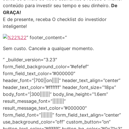
conteúdo para investir seu tempo e seu dinheiro.
De
GRAÇA!
E de presente, receba O checklist do investidor
inteligente!
” footer_content=”
Sem custo. Cancele a qualquer momento.
” _builder_version=”3.23″
form_field_background_color=”#efefef”
form_field_text_color=”#000000″
header_font=”|700||on|||||” header_text_align=”center”
header_text_color=”#ffffff” header_font_size=”18px”
body_font=”|300|||||||” body_line_height=”1.6em”
result_message_font=”||||||||”
result_message_text_color=”#000000″
form_field_font=”||||||||” form_field_text_align=”center”
use_background_color=”off” custom_button=”on”
button_text_color=”#ffffff” button_bg_color=”#0c71c3″