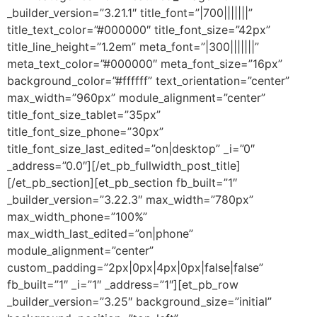
_builder_version=”3.21.1″ title_font=”|700|||||||”
title_text_color=”#000000″ title_font_size=”42px”
title_line_height=”1.2em” meta_font=”|300|||||||”
meta_text_color=”#000000″ meta_font_size=”16px”
background_color=”#ffffff” text_orientation=”center”
max_width=”960px” module_alignment=”center”
title_font_size_tablet=”35px”
title_font_size_phone=”30px”
title_font_size_last_edited=”on|desktop” _i=”0″
_address=”0.0″][/et_pb_fullwidth_post_title]
[/et_pb_section][et_pb_section fb_built=”1″
_builder_version=”3.22.3″ max_width=”780px”
max_width_phone=”100%”
max_width_last_edited=”on|phone”
module_alignment=”center”
custom_padding=”2px|0px|4px|0px|false|false”
fb_built=”1″ _i=”1″ _address=”1″][et_pb_row
_builder_version=”3.25″ background_size=”initial”