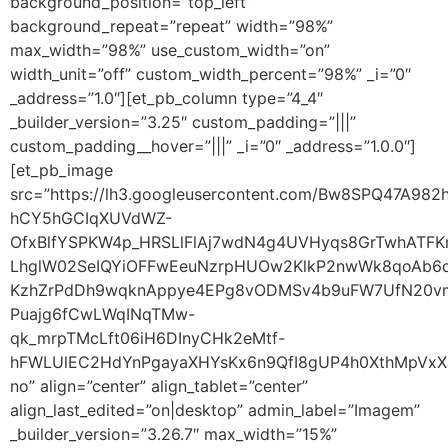
background_position=”top_left”
background_repeat=”repeat” width=”98%”
max_width=”98%” use_custom_width=”on”
width_unit=”off” custom_width_percent=”98%” _i=”0″
_address=”1.0″][et_pb_column type=”4_4″
_builder_version=”3.25″ custom_padding=”|||”
custom_padding__hover=”|||” _i=”0″ _address=”1.0.0″]
[et_pb_image
src=”https://lh3.googleusercontent.com/Bw8SPQ47
hCY5hGCIqXUVdWZ-
OfxBlfYSPKW4p_HRSLlFlAj7wdN4g4UVHyqs8GrTwhATF
LhglW02SeIQYiOFFwEeuNzrpHUOw2KlkP2nwWk8qoAb6d
KzhZrPdDh9wqknAppye4EPg8vODMSv4b9uFW7UfN20vm
Puajg6fCwLWqINqTMw-
qk_mrpTMcLft06iH6DInyCHk2eMtf-
hFWLUlEC2HdYnPgayaXHYsKx6n9QfI8gUP4h0XthMpVxX
no” align=”center” align_tablet=”center”
align_last_edited=”on|desktop” admin_label=”Imagem”
_builder_version=”3.26.7″ max_width=”15%”