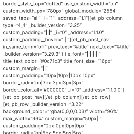
border_style_top=”dotted” use_custom_width=”on”
custom_width_px=”780px” global_module=”2564″
saved_tabs=”all” _i=”1″ _address=”1.1″][et_pb_column
type=”4_4″ _builder_version=”3.25″
custom_padding=”|||” _i=”0″ _address=”1.1.0″
custom_padding__hover=”|||”][et_pb_post_nav
in_same_term=”off” prev_text=”%title” next_text=”%title”
_builder_version=”3.29.3″ title_font=”||||||||”
title_text_color=”#0c71c3″ title_font_size=”16px”
custom_margin=”||”
custom_padding=”10px|10px|10px|10px”
border_radii=”on|3px|3px|3px|3px”
border_color_all=”#000000″ _i=”0″ _address=”1.1.0.0″]
[/et_pb_post_nav][/et_pb_column][/et_pb_row]
[et_pb_row _builder_version=”3.22″
background_color=”rgba(0,0,0,0.03)” width=”96%”
max_width=”96%” custom_margin=”50px||”
custom_padding=”0px|0px|0px|0px”
border_radii=”on|5px|5px|5px|5px”