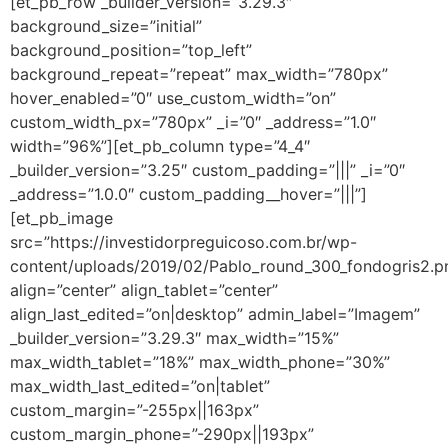
[et_pb_row _builder_version=”3.29.3″
background_size=”initial”
background_position=”top_left”
background_repeat=”repeat” max_width=”780px”
hover_enabled=”0″ use_custom_width=”on”
custom_width_px=”780px” _i=”0″ _address=”1.0″
width=”96%”][et_pb_column type=”4_4″
_builder_version=”3.25″ custom_padding=”|||” _i=”0″
_address=”1.0.0″ custom_padding__hover=”|||”]
[et_pb_image
src=”https://investidorpreguicoso.com.br/wp-
content/uploads/2019/02/Pablo_round_300_fondogris2.p
align=”center” align_tablet=”center”
align_last_edited=”on|desktop” admin_label=”Imagem”
_builder_version=”3.29.3″ max_width=”15%”
max_width_tablet=”18%” max_width_phone=”30%”
max_width_last_edited=”on|tablet”
custom_margin=”-255px||163px”
custom_margin_phone=”-290px||193px”