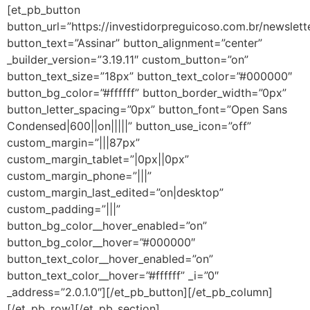
[et_pb_button
button_url=”https://investidorpreguicoso.com.br/newslett
button_text=”Assinar” button_alignment=”center”
_builder_version=”3.19.11″ custom_button=”on”
button_text_size=”18px” button_text_color=”#000000″
button_bg_color=”#ffffff” button_border_width=”0px”
button_letter_spacing=”0px” button_font=”Open Sans
Condensed|600||on|||||” button_use_icon=”off”
custom_margin=”|||87px”
custom_margin_tablet=”|0px||0px”
custom_margin_phone=”|||”
custom_margin_last_edited=”on|desktop”
custom_padding=”|||”
button_bg_color__hover_enabled=”on”
button_bg_color__hover=”#000000″
button_text_color__hover_enabled=”on”
button_text_color__hover=”#ffffff” _i=”0″
_address=”2.0.1.0″][/et_pb_button][/et_pb_column]
[/et_pb_row][/et_pb_section]