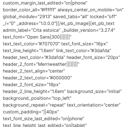
custom_margin_last_edited=”on|phone”
border_color_all=”#ffffff” always_center_on_mobile=”on”
global_module=”2913″ saved_tabs=”all” locked=”off”
_i=”0″ _address=”1.0.0.0″][/et_pb_image][et_pb_text
admin_label=”Cita estoica” _builder_version=”3.27.4″
text_font=”Open Sans|300|||||||”
text_text_color=”#707070″ text_font_size=”16px”
text_line_height=”1.6em” link_text_color=”#3dafda”
header_text_color=”#3dafda” header_font_size=”20px”
header_2_font=”Merriweather||||||||”
header_2_text_align=”center”
header_2_text_color=”#000000″
header_2_font_size=”18px”
header_2_line_height=”1.6em” background_size=”initial”
background_position=”top_left”
background_repeat=”repeat” text_orientation=”center”
custom_padding=”||40px”
text_font_size_last_edited=”on|phone”
text_line_height_last_edited=”on|tablet”