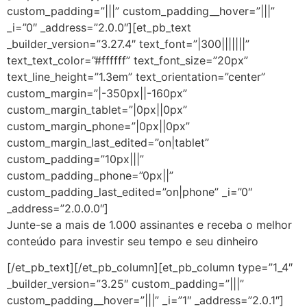
custom_padding=”|||” custom_padding__hover=”|||”
_i=”0″ _address=”2.0.0″][et_pb_text
_builder_version=”3.27.4″ text_font=”|300|||||||”
text_text_color=”#ffffff” text_font_size=”20px”
text_line_height=”1.3em” text_orientation=”center”
custom_margin=”|-350px||-160px”
custom_margin_tablet=”|0px||0px”
custom_margin_phone=”|0px||0px”
custom_margin_last_edited=”on|tablet”
custom_padding=”10px|||”
custom_padding_phone=”0px||”
custom_padding_last_edited=”on|phone” _i=”0″
_address=”2.0.0.0″]
Junte-se a mais de 1.000 assinantes e receba o melhor
conteúdo para investir seu tempo e seu dinheiro
[/et_pb_text][/et_pb_column][et_pb_column type=”1_4″
_builder_version=”3.25″ custom_padding=”|||”
custom_padding__hover=”|||” _i=”1″ _address=”2.0.1″]