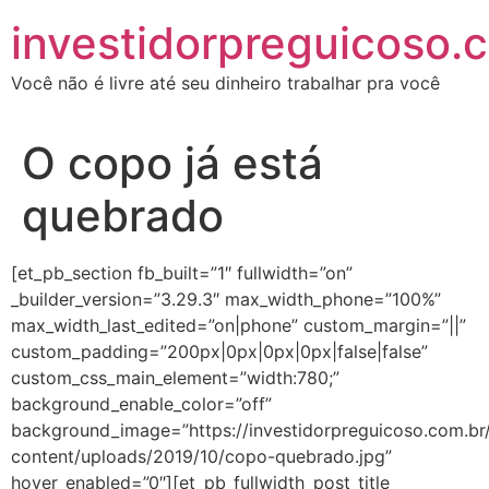
investidorpreguicoso.
Você não é livre até seu dinheiro trabalhar pra você
O copo já está
quebrado
[et_pb_section fb_built=”1″ fullwidth=”on”
_builder_version=”3.29.3″ max_width_phone=”100%”
max_width_last_edited=”on|phone” custom_margin=”||”
custom_padding=”200px|0px|0px|0px|false|false”
custom_css_main_element=”width:780;”
background_enable_color=”off”
background_image=”https://investidorpreguicoso.com.br
content/uploads/2019/10/copo-quebrado.jpg”
hover_enabled=”0″][et_pb_fullwidth_post_title