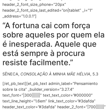
header_2_font_size_phone=”20px”
header_2_font_size_last_edited=”on|tablet” _i=”1″
_address=”1.0.0.1″]
“A fortuna cai com força
sobre aqueles por quem ela
é inesperada. Aquele que
está sempre à procura
resiste facilmente.”
SÊNECA,
CONSOLAÇÃO À MINHA MÃE HÉLVIA
, 5.3
[/et_pb_text][et_pb_text admin_label=”Pensamiento
sobre la cita” _builder_version=”3.27.4″
text_font=”|300|||||||” text_text_color=”#000000″
text_line_height=”1.6em” link_text_color=”#3dafda”
header_text_color=”#3dafda” header_2_font=”|700|||||||”