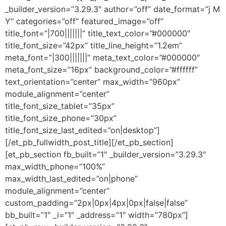
_builder_version=”3.29.3″ author=”off” date_format=”j M
Y” categories=”off” featured_image=”off”
title_font=”|700|||||||” title_text_color=”#000000″
title_font_size=”42px” title_line_height=”1.2em”
meta_font=”|300|||||||” meta_text_color=”#000000″
meta_font_size=”16px” background_color=”#ffffff”
text_orientation=”center” max_width=”960px”
module_alignment=”center”
title_font_size_tablet=”35px”
title_font_size_phone=”30px”
title_font_size_last_edited=”on|desktop”]
[/et_pb_fullwidth_post_title][/et_pb_section]
[et_pb_section fb_built=”1″ _builder_version=”3.29.3″
max_width_phone=”100%”
max_width_last_edited=”on|phone”
module_alignment=”center”
custom_padding=”2px|0px|4px|0px|false|false”
bb_built=”1″ _i=”1″ _address=”1″ width=”780px”]