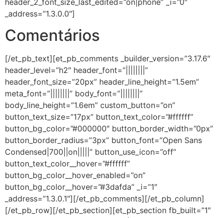
header_2_font_size_last_edited=”on|phone” _i=”0″
_address=”1.3.0.0″]
Comentários
[/et_pb_text][et_pb_comments _builder_version=”3.17.6″
header_level=”h2″ header_font=”||||||||”
header_font_size=”20px” header_line_height=”1.5em”
meta_font=”||||||||” body_font=”||||||||”
body_line_height=”1.6em” custom_button=”on”
button_text_size=”17px” button_text_color=”#ffffff”
button_bg_color=”#000000″ button_border_width=”0px”
button_border_radius=”3px” button_font=”Open Sans
Condensed|700||on|||||” button_use_icon=”off”
button_text_color__hover=”#ffffff”
button_bg_color__hover_enabled=”on”
button_bg_color__hover=”#3dafda” _i=”1″
_address=”1.3.0.1″][/et_pb_comments][/et_pb_column]
[/et_pb_row][/et_pb_section][et_pb_section fb_built=”1″