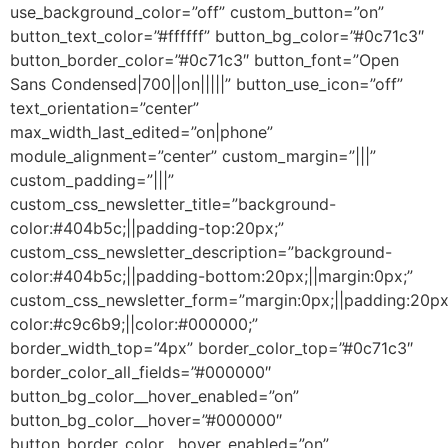
use_background_color=”off” custom_button=”on”
button_text_color=”#ffffff” button_bg_color=”#0c71c3″
button_border_color=”#0c71c3″ button_font=”Open
Sans Condensed|700||on|||||” button_use_icon=”off”
text_orientation=”center”
max_width_last_edited=”on|phone”
module_alignment=”center” custom_margin=”|||”
custom_padding=”|||”
custom_css_newsletter_title=”background-
color:#404b5c;||padding-top:20px;”
custom_css_newsletter_description=”background-
color:#404b5c;||padding-bottom:20px;||margin:0px;”
custom_css_newsletter_form=”margin:0px;||padding:20px
color:#c9c6b9;||color:#000000;”
border_width_top=”4px” border_color_top=”#0c71c3″
border_color_all_fields=”#000000″
button_bg_color__hover_enabled=”on”
button_bg_color__hover=”#000000″
button_border_color__hover_enabled=”on”