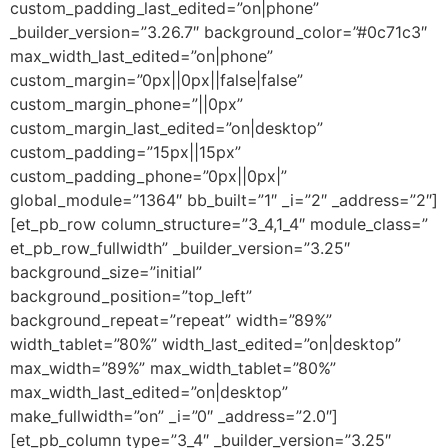
custom_padding_last_edited=”on|phone”
_builder_version=”3.26.7″ background_color=”#0c71c3″
max_width_last_edited=”on|phone”
custom_margin=”0px||0px||false|false”
custom_margin_phone=”||0px”
custom_margin_last_edited=”on|desktop”
custom_padding=”15px||15px”
custom_padding_phone=”0px||0px|”
global_module=”1364″ bb_built=”1″ _i=”2″ _address=”2″]
[et_pb_row column_structure=”3_4,1_4″ module_class=”
et_pb_row_fullwidth” _builder_version=”3.25″
background_size=”initial”
background_position=”top_left”
background_repeat=”repeat” width=”89%”
width_tablet=”80%” width_last_edited=”on|desktop”
max_width=”89%” max_width_tablet=”80%”
max_width_last_edited=”on|desktop”
make_fullwidth=”on” _i=”0″ _address=”2.0″]
[et_pb_column type=”3_4″ _builder_version=”3.25″