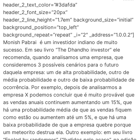
header_2_text_color=”#3dafda”
header_2_font_size=”20px”
header_2_line_height=”1.7em” background_size=”initial”
background_position=”top_left”
background_repeat=”repeat” _i=”2″ _address=”1.0.0.2″]
Monish Pabrai é um investidor indiano de muito
sucesso. Em seu livro “The Dhandho investor” e
le
recomenda, quando analisamos uma empresa, que
consideremos 3 possíveis cenários para o futuro
daquela empresa: um de alta probabilidade, outro de
média probabilidade e outro de baixa probabilidade de
ocorrência. Por exemplo, depois de analisarmos a
empresa X podemos concluir que é muito provável que
as vendas anuais continuem aumentando um 15%, que
há uma probabilidade média de que as vendas fiquem
como estão ou aumentem até um 5%, e que há uma
baixa probabilidade de que a empresa quebre porque
um meteorito destrua ela. Outro exemplo: e
m seu livro
“Fooled by randomnes” (“Iludidos pelo acaso”, na edição