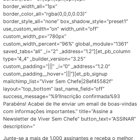
border_width_all=”1px”
border_color_all=”rgba(0,0,0,0.03)”
border_style_all=”none” box_shadow_style=”preset1″
use_custom_width=”on” width_unit=”off”
custom_width_px=”780px”
custom_width_percent=”96%” global_module=”1361″
saved_tabs=”all” _i=”2″ _address=”1.2″][et_pb_column
type=”4_4″ _builder_version=”3.25″
custom_padding=”|||” _i=”0″ _address=”1.2.0″
custom_padding__hover=”|||”][et_pb_signup
mailchimp_list=”Viver Sem Chefe|28ef45582f”
layout=”top_bottom” last_name_field=”off”
success_message=”%91Inscrição confirmada%93
Parabéns! Acabei de lhe enviar um email de boas-vindas
com informações importantes.” title=”Assine a
Newsletter de Viver Sem Chefe” button_text=”ASSINAR”
description=”
Junte-se a mais de 1.000 assinantes e receba o melhor