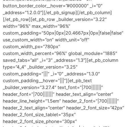
button_border_color__hover=”#000000″ _i=”0″
_address=”1.2.0.0″][/et_pb_signup][/et_pb_column]
[/et_pb_row][et_pb_row _builder_version=”3.22″
width=”96%” max_width=”96%”
custom_padding=”50px|0px|20.4667px|0px|false|false”
use_custom_width=”on” width_unit=”off”
custom_width_px=”780px”
custom_width_percent=”96%” global_module=”1885″
saved_tabs=”all” _i=”3″ _address=”1.3″][et_pb_column
type=”4_4″ _builder_version=”3.25″
custom_padding=”|||” _i=”0″ _address=”1.3.0″
custom_padding__hover=”|||”][et_pb_text
_builder_version=”3.27.4″ text_font=”|700|||||||”
header_font=”|700|||||||” header_text_align=”center”
header_line_height=”1.5em” header_2_font=”|700|||||||”
header_2_text_align=”center” header_2_font_size=”42px”
header_2_font_size_tablet=”35px”
header_2_font_size_phone=”30px”