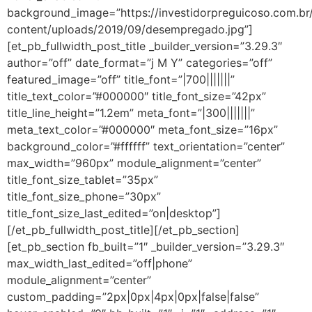
background_image=”https://investidorpreguicoso.com.br
content/uploads/2019/09/desempregado.jpg”]
[et_pb_fullwidth_post_title _builder_version=”3.29.3″
author=”off” date_format=”j M Y” categories=”off”
featured_image=”off” title_font=”|700|||||||”
title_text_color=”#000000″ title_font_size=”42px”
title_line_height=”1.2em” meta_font=”|300|||||||”
meta_text_color=”#000000″ meta_font_size=”16px”
background_color=”#ffffff” text_orientation=”center”
max_width=”960px” module_alignment=”center”
title_font_size_tablet=”35px”
title_font_size_phone=”30px”
title_font_size_last_edited=”on|desktop”]
[/et_pb_fullwidth_post_title][/et_pb_section]
[et_pb_section fb_built=”1″ _builder_version=”3.29.3″
max_width_last_edited=”off|phone”
module_alignment=”center”
custom_padding=”2px|0px|4px|0px|false|false”