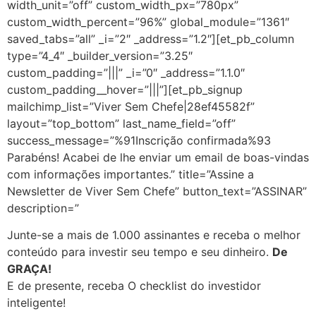
width_unit=”off” custom_width_px=”780px”
custom_width_percent=”96%” global_module=”1361″
saved_tabs=”all” _i=”2″ _address=”1.2″][et_pb_column
type=”4_4″ _builder_version=”3.25″
custom_padding=”|||” _i=”0″ _address=”1.1.0″
custom_padding__hover=”|||”][et_pb_signup
mailchimp_list=”Viver Sem Chefe|28ef45582f”
layout=”top_bottom” last_name_field=”off”
success_message=”%91Inscrição confirmada%93
Parabéns! Acabei de lhe enviar um email de boas-vindas
com informações importantes.” title=”Assine a
Newsletter de Viver Sem Chefe” button_text=”ASSINAR”
description=”
Junte-se a mais de 1.000 assinantes e receba o melhor
conteúdo para investir seu tempo e seu dinheiro.
De
GRAÇA!
E de presente, receba O checklist do investidor
inteligente!