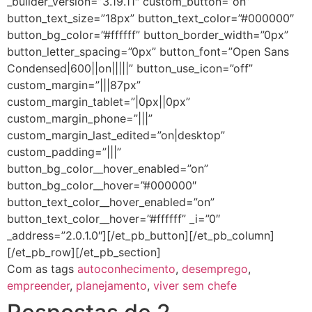
_builder_version=”3.19.11″ custom_button=”on”
button_text_size=”18px” button_text_color=”#000000″
button_bg_color=”#ffffff” button_border_width=”0px”
button_letter_spacing=”0px” button_font=”Open Sans
Condensed|600||on|||||” button_use_icon=”off”
custom_margin=”|||87px”
custom_margin_tablet=”|0px||0px”
custom_margin_phone=”|||”
custom_margin_last_edited=”on|desktop”
custom_padding=”|||”
button_bg_color__hover_enabled=”on”
button_bg_color__hover=”#000000″
button_text_color__hover_enabled=”on”
button_text_color__hover=”#ffffff” _i=”0″
_address=”2.0.1.0″][/et_pb_button][/et_pb_column]
[/et_pb_row][/et_pb_section]
Com as tags
autoconhecimento
,
desemprego
,
empreender
,
planejamento
,
viver sem chefe