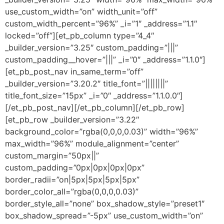
use_custom_width=”on” width_unit=”off”
custom_width_percent=”96%” _i=”1″ _address=”1.1″
locked=”off”][et_pb_column type=”4_4″
_builder_version=”3.25″ custom_padding=”|||”
custom_padding__hover=”|||” _i=”0″ _address=”1.1.0″]
[et_pb_post_nav in_same_term=”off”
_builder_version=”3.20.2″ title_font=”||||||||”
title_font_size=”15px” _i=”0″ _address=”1.1.0.0″]
[/et_pb_post_nav][/et_pb_column][/et_pb_row]
[et_pb_row _builder_version=”3.22″
background_color=”rgba(0,0,0,0.03)” width=”96%”
max_width=”96%” module_alignment=”center”
custom_margin=”50px||”
custom_padding=”0px|0px|0px|0px”
border_radii=”on|5px|5px|5px|5px”
border_color_all=”rgba(0,0,0,0.03)”
border_style_all=”none” box_shadow_style=”preset1″
box_shadow_spread=”-5px” use_custom_width=”on”