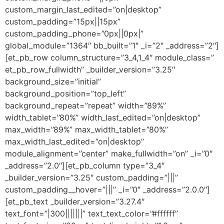
custom_margin_last_edited=”on|desktop”
custom_padding=”15px||15px”
custom_padding_phone=”0px||0px|”
global_module=”1364″ bb_built=”1″ _i=”2″ _address=”2″]
[et_pb_row column_structure=”3_4,1_4″ module_class=”
et_pb_row_fullwidth” _builder_version=”3.25″
background_size=”initial”
background_position=”top_left”
background_repeat=”repeat” width=”89%”
width_tablet=”80%” width_last_edited=”on|desktop”
max_width=”89%” max_width_tablet=”80%”
max_width_last_edited=”on|desktop”
module_alignment=”center” make_fullwidth=”on” _i=”0″
_address=”2.0″][et_pb_column type=”3_4″
_builder_version=”3.25″ custom_padding=”|||”
custom_padding__hover=”|||” _i=”0″ _address=”2.0.0″]
[et_pb_text _builder_version=”3.27.4″
text_font=”|300|||||||” text_text_color=”#ffffff”