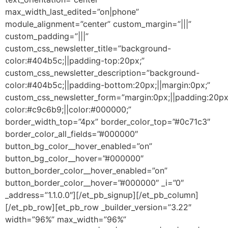
max_width_last_edited=”on|phone”
module_alignment=”center” custom_margin=”|||”
custom_padding=”|||”
custom_css_newsletter_title=”background-
color:#404b5c;||padding-top:20px;”
custom_css_newsletter_description=”background-
color:#404b5c;||padding-bottom:20px;||margin:0px;”
custom_css_newsletter_form=”margin:0px;||padding:20px
color:#c9c6b9;||color:#000000;”
border_width_top=”4px” border_color_top=”#0c71c3″
border_color_all_fields=”#000000″
button_bg_color__hover_enabled=”on”
button_bg_color__hover=”#000000″
button_border_color__hover_enabled=”on”
button_border_color__hover=”#000000″ _i=”0″
_address=”1.1.0.0″][/et_pb_signup][/et_pb_column]
[/et_pb_row][et_pb_row _builder_version=”3.22″
width=”96%” max_width=”96%”