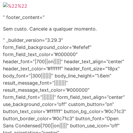
” footer_content=”
Sem custo. Cancele a qualquer momento.
” _builder_version=”3.29.3″
form_field_background_color=”#efefef”
form_field_text_color=”#000000″
header_font=”|700||on|||||” header_text_align=”center”
header_text_color=”#ffffff” header_font_size=”18px”
body_font=”|300|||||||” body_line_height=”1.6em”
result_message_font=”||||||||”
result_message_text_color=”#000000″
form_field_font=”||||||||” form_field_text_align=”center”
use_background_color=”off” custom_button=”on”
button_text_color=”#ffffff” button_bg_color=”#0c71c3″
button_border_color=”#0c71c3″ button_font=”Open
Sans Condensed|700||on|||||” button_use_icon=”off”
text_orientation=”center”