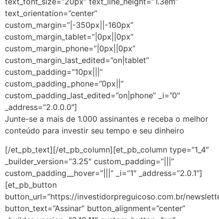
text_font_size=”20px” text_line_height=”1.3em”
text_orientation=”center”
custom_margin=”|-350px||-160px”
custom_margin_tablet=”|0px||0px”
custom_margin_phone=”|0px||0px”
custom_margin_last_edited=”on|tablet”
custom_padding=”10px|||”
custom_padding_phone=”0px||”
custom_padding_last_edited=”on|phone” _i=”0″
_address=”2.0.0.0″]
Junte-se a mais de 1.000 assinantes e receba o melhor
conteúdo para investir seu tempo e seu dinheiro
[/et_pb_text][/et_pb_column][et_pb_column type=”1_4″
_builder_version=”3.25″ custom_padding=”|||”
custom_padding__hover=”|||” _i=”1″ _address=”2.0.1″]
[et_pb_button
button_url=”https://investidorpreguicoso.com.br/newslett
button_text=”Assinar” button_alignment=”center”