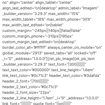
no” align=”center” align_tablet=”center”
align_last_edited=”on|desktop” admin_label=”Imagem”
_builder_version=”3.29.3″ max_width=”15%”
max_width_tablet=”18%” max_width_phone=”30%”
max_width_last_edited=”on|tablet”
custom_margin=”-245px||140px||false|false”
custom_margin_phone=”-310px||195px”
custom_margin_last_edited=”on|desktop”
border_color_all=”#ffffff” always_center_on_mobile=”on”
global_module=”2913″ saved_tabs=”all” locked=”off”
_i=”0″ _address=”1.0.0.0″][/et_pb_image][et_pb_text
_builder_version=”3.29.3″ text_font=”|300|||||||”
text_text_color=”#000000″ text_line_height=”1.6em”
link_text_color=”#0c71c3″ header_text_color=”#3dafda”
header_2_font=”|700|||||||”
header_2_text_color=”#0c71c3″
header_2_font_size=”22px”
header_2_line_height=”1.7em” _i=”0″ _address=”1.0.0.0″
link_font=”||||||||” quote_font=”||on||||||”