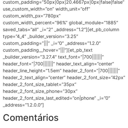
custom_padding=”50px|0px|20.4667px|0px|false|false”
use_custom_width=”on” width_unit=”off”
custom_width_px=”780px”
custom_width_percent=”96%” global_module=”1885″
saved_tabs=”all” _i=”2″ _address=”1.2″][et_pb_column
type=”4_4″ _builder_version=”3.25″
custom_padding=”|||” _i=”0″ _address=”1.2.0″
custom_padding__hover=”|||”][et_pb_text
_builder_version=”3.27.4″ text_font=”|700|||||||”
header_font=”|700|||||||” header_text_align=”center”
header_line_height=”1.5em” header_2_font=”|700|||||||”
header_2_text_align=”center” header_2_font_size=”42px”
header_2_font_size_tablet=”35px”
header_2_font_size_phone=”30px”
header_2_font_size_last_edited=”on|phone” _i=”0″
_address=”1.2.0.0″]
Comentários