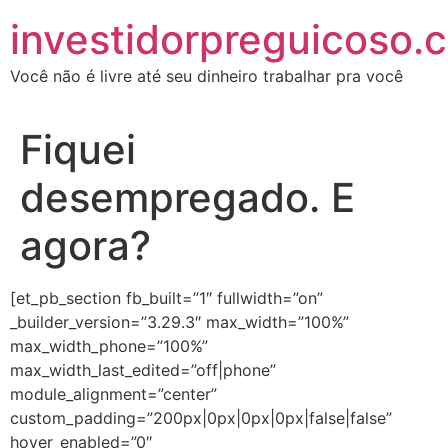
investidorpreguicoso.
Você não é livre até seu dinheiro trabalhar pra você
Fiquei
desempregado. E
agora?
[et_pb_section fb_built=”1″ fullwidth=”on”
_builder_version=”3.29.3″ max_width=”100%”
max_width_phone=”100%”
max_width_last_edited=”off|phone”
module_alignment=”center”
custom_padding=”200px|0px|0px|0px|false|false”
hover_enabled=”0″