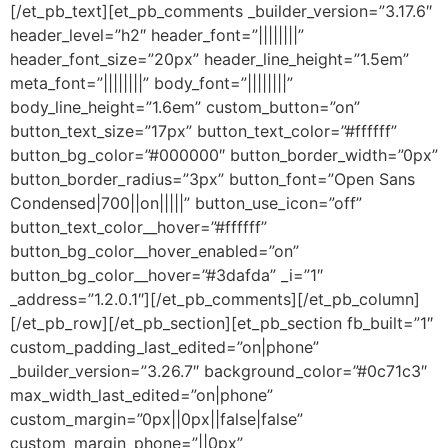
[/et_pb_text][et_pb_comments _builder_version=”3.17.6″
header_level=”h2″ header_font=”||||||||”
header_font_size=”20px” header_line_height=”1.5em”
meta_font=”||||||||” body_font=”||||||||”
body_line_height=”1.6em” custom_button=”on”
button_text_size=”17px” button_text_color=”#ffffff”
button_bg_color=”#000000″ button_border_width=”0px”
button_border_radius=”3px” button_font=”Open Sans
Condensed|700||on|||||” button_use_icon=”off”
button_text_color__hover=”#ffffff”
button_bg_color__hover_enabled=”on”
button_bg_color__hover=”#3dafda” _i=”1″
_address=”1.2.0.1″][/et_pb_comments][/et_pb_column]
[/et_pb_row][/et_pb_section][et_pb_section fb_built=”1″
custom_padding_last_edited=”on|phone”
_builder_version=”3.26.7″ background_color=”#0c71c3″
max_width_last_edited=”on|phone”
custom_margin=”0px||0px||false|false”
custom_margin_phone=”||0px”