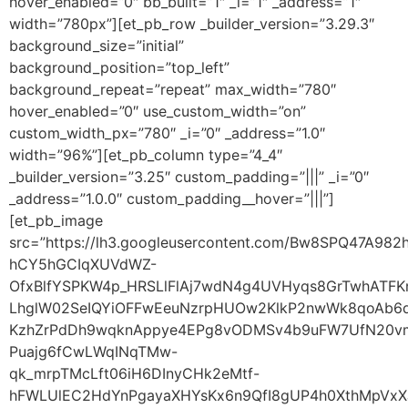
hover_enabled=”0″ bb_built=”1″ _i=”1″ _address=”1″
width=”780px”][et_pb_row _builder_version=”3.29.3″
background_size=”initial”
background_position=”top_left”
background_repeat=”repeat” max_width=”780″
hover_enabled=”0″ use_custom_width=”on”
custom_width_px=”780″ _i=”0″ _address=”1.0″
width=”96%”][et_pb_column type=”4_4″
_builder_version=”3.25″ custom_padding=”|||” _i=”0″
_address=”1.0.0″ custom_padding__hover=”|||”]
[et_pb_image
src=”https://lh3.googleusercontent.com/Bw8SPQ47
hCY5hGCIqXUVdWZ-
OfxBlfYSPKW4p_HRSLlFlAj7wdN4g4UVHyqs8GrTwhATF
LhglW02SeIQYiOFFwEeuNzrpHUOw2KlkP2nwWk8qoAb6d
KzhZrPdDh9wqknAppye4EPg8vODMSv4b9uFW7UfN20vm
Puajg6fCwLWqINqTMw-
qk_mrpTMcLft06iH6DInyCHk2eMtf-
hFWLUlEC2HdYnPgayaXHYsKx6n9QfI8gUP4h0XthMpVxX