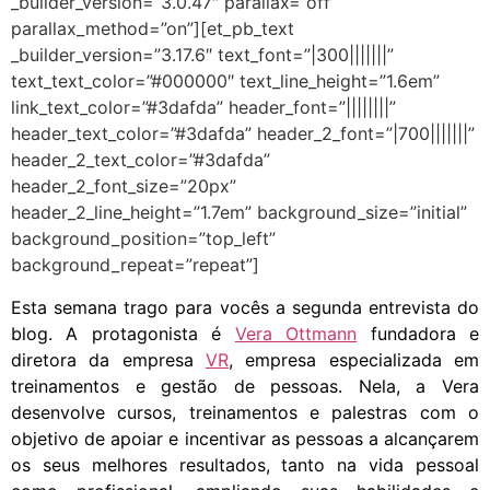
_builder_version=”3.0.47″ parallax=”off”
parallax_method=”on”][et_pb_text
_builder_version=”3.17.6″ text_font=”|300|||||||”
text_text_color=”#000000″ text_line_height=”1.6em”
link_text_color=”#3dafda” header_font=”||||||||”
header_text_color=”#3dafda” header_2_font=”|700|||||||”
header_2_text_color=”#3dafda”
header_2_font_size=”20px”
header_2_line_height=”1.7em” background_size=”initial”
background_position=”top_left”
background_repeat=”repeat”]
Esta semana trago para vocês a segunda entrevista do
blog. A protagonista é
Vera Ottmann
fundadora e
diretora da empresa
VR
, empresa especializada em
treinamentos e gestão de pessoas. Nela, a Vera
desenvolve cursos, treinamentos e palestras com o
objetivo de apoiar e incentivar as pessoas a alcançarem
os seus melhores resultados, tanto na vida pessoal