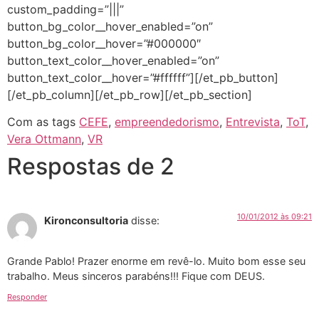
custom_padding=”|||”
button_bg_color__hover_enabled=”on”
button_bg_color__hover=”#000000″
button_text_color__hover_enabled=”on”
button_text_color__hover=”#ffffff”][/et_pb_button]
[/et_pb_column][/et_pb_row][/et_pb_section]
Com as tags
CEFE
,
empreendedorismo
,
Entrevista
,
ToT
,
Vera Ottmann
,
VR
Respostas de 2
10/01/2012 às 09:21
Kironconsultoria
disse:
Grande Pablo! Prazer enorme em revê-lo. Muito bom esse seu
trabalho. Meus sinceros parabéns!!! Fique com DEUS.
Responder