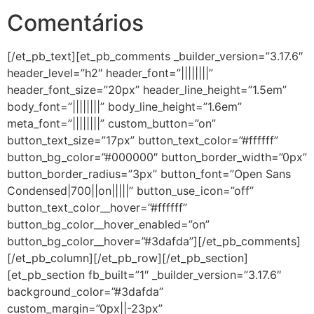
Comentários
[/et_pb_text][et_pb_comments _builder_version=”3.17.6″
header_level=”h2″ header_font=”||||||||”
header_font_size=”20px” header_line_height=”1.5em”
body_font=”||||||||” body_line_height=”1.6em”
meta_font=”||||||||” custom_button=”on”
button_text_size=”17px” button_text_color=”#ffffff”
button_bg_color=”#000000″ button_border_width=”0px”
button_border_radius=”3px” button_font=”Open Sans
Condensed|700||on|||||” button_use_icon=”off”
button_text_color__hover=”#ffffff”
button_bg_color__hover_enabled=”on”
button_bg_color__hover=”#3dafda”][/et_pb_comments]
[/et_pb_column][/et_pb_row][/et_pb_section]
[et_pb_section fb_built=”1″ _builder_version=”3.17.6″
background_color=”#3dafda”
custom_margin=”0px||-23px”