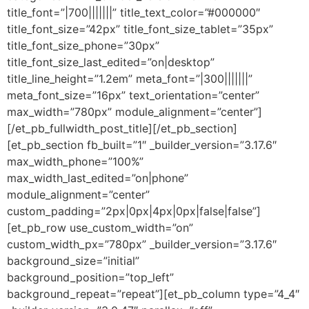
title_font=”|700|||||||” title_text_color=”#000000″
title_font_size=”42px” title_font_size_tablet=”35px”
title_font_size_phone=”30px”
title_font_size_last_edited=”on|desktop”
title_line_height=”1.2em” meta_font=”|300|||||||”
meta_font_size=”16px” text_orientation=”center”
max_width=”780px” module_alignment=”center”]
[/et_pb_fullwidth_post_title][/et_pb_section]
[et_pb_section fb_built=”1″ _builder_version=”3.17.6″
max_width_phone=”100%”
max_width_last_edited=”on|phone”
module_alignment=”center”
custom_padding=”2px|0px|4px|0px|false|false”]
[et_pb_row use_custom_width=”on”
custom_width_px=”780px” _builder_version=”3.17.6″
background_size=”initial”
background_position=”top_left”
background_repeat=”repeat”][et_pb_column type=”4_4″