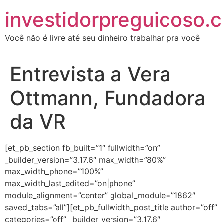
investidorpreguicoso.
Você não é livre até seu dinheiro trabalhar pra você
Entrevista a Vera
Ottmann, Fundadora
da VR
[et_pb_section fb_built=”1″ fullwidth=”on”
_builder_version=”3.17.6″ max_width=”80%”
max_width_phone=”100%”
max_width_last_edited=”on|phone”
module_alignment=”center” global_module=”1862″
saved_tabs=”all”][et_pb_fullwidth_post_title author=”off”
categories=”off” _builder_version=”3.17.6″