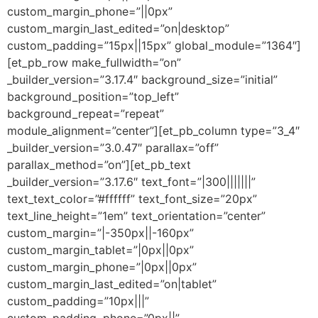
custom_margin_phone=”||0px”
custom_margin_last_edited=”on|desktop”
custom_padding=”15px||15px” global_module=”1364″]
[et_pb_row make_fullwidth=”on”
_builder_version=”3.17.4″ background_size=”initial”
background_position=”top_left”
background_repeat=”repeat”
module_alignment=”center”][et_pb_column type=”3_4″
_builder_version=”3.0.47″ parallax=”off”
parallax_method=”on”][et_pb_text
_builder_version=”3.17.6″ text_font=”|300|||||||”
text_text_color=”#ffffff” text_font_size=”20px”
text_line_height=”1em” text_orientation=”center”
custom_margin=”|-350px||-160px”
custom_margin_tablet=”|0px||0px”
custom_margin_phone=”|0px||0px”
custom_margin_last_edited=”on|tablet”
custom_padding=”10px|||”