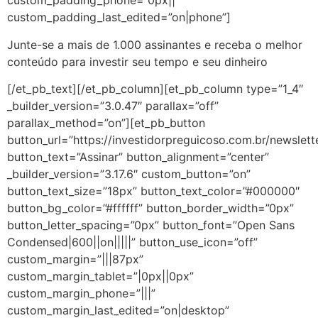
custom_padding_phone=”0px||”
custom_padding_last_edited=”on|phone”]
Junte-se a mais de 1.000 assinantes e receba o melhor
conteúdo para investir seu tempo e seu dinheiro
[/et_pb_text][/et_pb_column][et_pb_column type=”1_4″
_builder_version=”3.0.47″ parallax=”off”
parallax_method=”on”][et_pb_button
button_url=”https://investidorpreguicoso.com.br/newslett
button_text=”Assinar” button_alignment=”center”
_builder_version=”3.17.6″ custom_button=”on”
button_text_size=”18px” button_text_color=”#000000″
button_bg_color=”#ffffff” button_border_width=”0px”
button_letter_spacing=”0px” button_font=”Open Sans
Condensed|600||on|||||” button_use_icon=”off”
custom_margin=”|||87px”
custom_margin_tablet=”|0px||0px”
custom_margin_phone=”|||”
custom_margin_last_edited=”on|desktop”