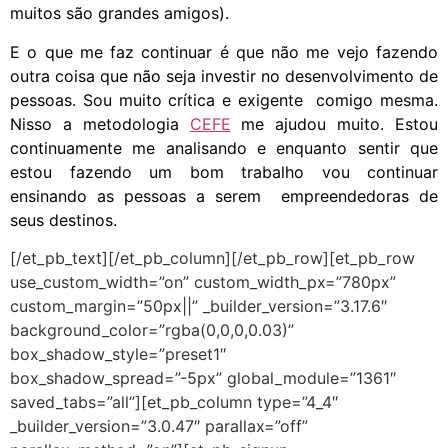
muitos são grandes amigos).
E o que me faz continuar é que não me vejo fazendo
outra coisa que não seja investir no desenvolvimento de
pessoas. Sou muito crítica e exigente comigo mesma.
Nisso a metodologia
CEFE
me ajudou muito. Estou
continuamente me analisando e enquanto sentir que
estou fazendo um bom trabalho vou continuar
ensinando as pessoas a serem empreendedoras de
seus destinos.
[/et_pb_text][/et_pb_column][/et_pb_row][et_pb_row
use_custom_width=”on” custom_width_px=”780px”
custom_margin=”50px||” _builder_version=”3.17.6″
background_color=”rgba(0,0,0,0.03)”
box_shadow_style=”preset1″
box_shadow_spread=”-5px” global_module=”1361″
saved_tabs=”all”][et_pb_column type=”4_4″
_builder_version=”3.0.47″ parallax=”off”