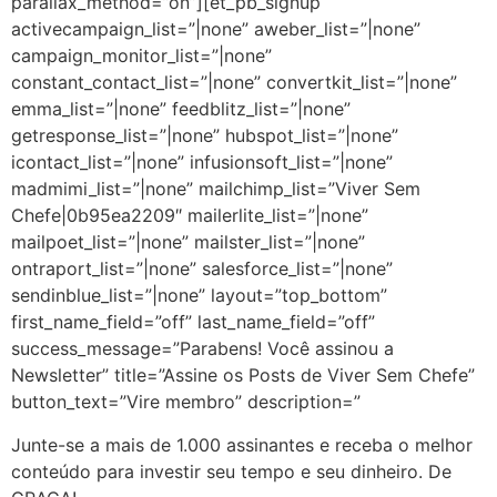
parallax_method=”on”][et_pb_signup
activecampaign_list=”|none” aweber_list=”|none”
campaign_monitor_list=”|none”
constant_contact_list=”|none” convertkit_list=”|none”
emma_list=”|none” feedblitz_list=”|none”
getresponse_list=”|none” hubspot_list=”|none”
icontact_list=”|none” infusionsoft_list=”|none”
madmimi_list=”|none” mailchimp_list=”Viver Sem
Chefe|0b95ea2209″ mailerlite_list=”|none”
mailpoet_list=”|none” mailster_list=”|none”
ontraport_list=”|none” salesforce_list=”|none”
sendinblue_list=”|none” layout=”top_bottom”
first_name_field=”off” last_name_field=”off”
success_message=”Parabens! Você assinou a
Newsletter” title=”Assine os Posts de Viver Sem Chefe”
button_text=”Vire membro” description=”
Junte-se a mais de 1.000 assinantes e receba o melhor
conteúdo para investir seu tempo e seu dinheiro. De