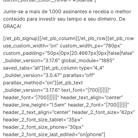
Junte-se a mais de 1.000 assinantes e receba o melhor
conteúdo para investir seu tempo e seu dinheiro. De
GRAÇA!
[/et_pb_signup][/et_pb_column][/et_pb_row][et_pb_row
use_custom_width=”on” custom_width_px=”780px”
custom_padding=”50px|0px|20.4667px|0px|false|false”
_builder_version=”3.17.6″ global_module=”1885″
saved_tabs=”all”][et_pb_column type=”4_4″
_builder_version=”3.0.47″ parallax=”off”
parallax_method=”on”][et_pb_text
_builder_version=”3.17.6″ text_font=”|700|||||||”
header_font=”|700|||||||” header_text_align=”center”
header_line_height=”1.5em” header_2_font=”|700|||||||”
header_2_text_align=”center” header_2_font_size=”42px”
header_2_font_size_tablet=”35px”
header_2_font_size_phone=”30px”
header_2_font_size_last_edited=”on|phone”]