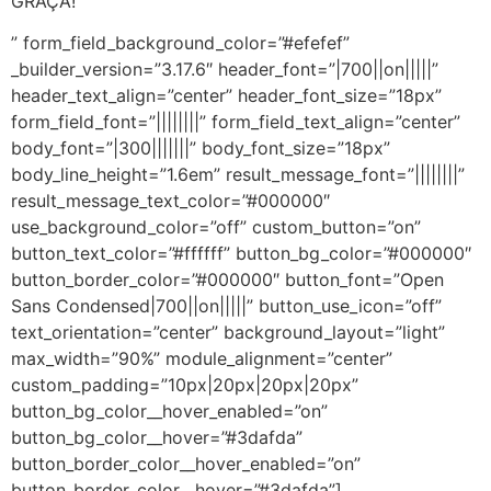
GRAÇA!
” form_field_background_color=”#efefef”
_builder_version=”3.17.6″ header_font=”|700||on|||||”
header_text_align=”center” header_font_size=”18px”
form_field_font=”||||||||” form_field_text_align=”center”
body_font=”|300|||||||” body_font_size=”18px”
body_line_height=”1.6em” result_message_font=”||||||||”
result_message_text_color=”#000000″
use_background_color=”off” custom_button=”on”
button_text_color=”#ffffff” button_bg_color=”#000000″
button_border_color=”#000000″ button_font=”Open
Sans Condensed|700||on|||||” button_use_icon=”off”
text_orientation=”center” background_layout=”light”
max_width=”90%” module_alignment=”center”
custom_padding=”10px|20px|20px|20px”
button_bg_color__hover_enabled=”on”
button_bg_color__hover=”#3dafda”
button_border_color__hover_enabled=”on”
button_border_color__hover=”#3dafda”]