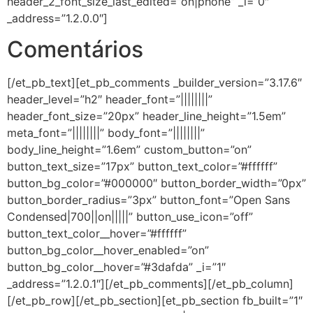
header_2_font_size_last_edited=”on|phone” _i=”0″
_address=”1.2.0.0″]
Comentários
[/et_pb_text][et_pb_comments _builder_version=”3.17.6″
header_level=”h2″ header_font=”||||||||”
header_font_size=”20px” header_line_height=”1.5em”
meta_font=”||||||||” body_font=”||||||||”
body_line_height=”1.6em” custom_button=”on”
button_text_size=”17px” button_text_color=”#ffffff”
button_bg_color=”#000000″ button_border_width=”0px”
button_border_radius=”3px” button_font=”Open Sans
Condensed|700||on|||||” button_use_icon=”off”
button_text_color__hover=”#ffffff”
button_bg_color__hover_enabled=”on”
button_bg_color__hover=”#3dafda” _i=”1″
_address=”1.2.0.1″][/et_pb_comments][/et_pb_column]
[/et_pb_row][/et_pb_section][et_pb_section fb_built=”1″