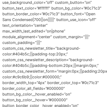
use_background_color=”off” custom_button=”on”
button_text_color=”#ffffff” button_bg_color=”#0c71c3″
button_border_color=”#0c71c3″ button_font=”Open
Sans Condensed|700||on|||||” button_use_icon=”off”
text_orientation=”center”
max_width_last_edited=”on|phone”
module_alignment=”center” custom_margin=”|||”
custom_padding=”|||”
custom_css_newsletter_title=”background-
color:#404b5c;||padding-top:20px;”
custom_css_newsletter_description=”background-
color:#404b5c;||padding-bottom:20px;||margin:0px;”
custom_css_newsletter_form=”margin:0px;||padding:20px
color:#c9c6b9;||color:#000000;”
border_width_top=”4px” border_color_top=”#0c71c3″
border_color_all_fields=”#000000″
button_bg_color__hover_enabled=”on”
button_bg_color__hover=”#000000″
button_border_color__hover_enabled=”on”