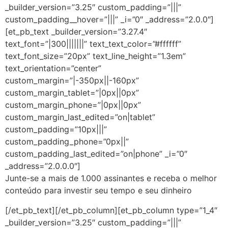
_builder_version=”3.25″ custom_padding=”|||”
custom_padding__hover=”|||” _i=”0″ _address=”2.0.0″]
[et_pb_text _builder_version=”3.27.4″
text_font=”|300|||||||” text_text_color=”#ffffff”
text_font_size=”20px” text_line_height=”1.3em”
text_orientation=”center”
custom_margin=”|-350px||-160px”
custom_margin_tablet=”|0px||0px”
custom_margin_phone=”|0px||0px”
custom_margin_last_edited=”on|tablet”
custom_padding=”10px|||”
custom_padding_phone=”0px||”
custom_padding_last_edited=”on|phone” _i=”0″
_address=”2.0.0.0″]
Junte-se a mais de 1.000 assinantes e receba o melhor
conteúdo para investir seu tempo e seu dinheiro
[/et_pb_text][/et_pb_column][et_pb_column type=”1_4″
_builder_version=”3.25″ custom_padding=”|||”