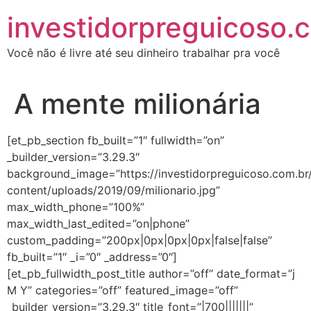
investidorpreguicoso.
Você não é livre até seu dinheiro trabalhar pra você
A mente milionária
[et_pb_section fb_built=”1″ fullwidth=”on”
_builder_version=”3.29.3″
background_image=”https://investidorpreguicoso.com.br
content/uploads/2019/09/milionario.jpg”
max_width_phone=”100%”
max_width_last_edited=”on|phone”
custom_padding=”200px|0px|0px|0px|false|false”
fb_built=”1″ _i=”0″ _address=”0″]
[et_pb_fullwidth_post_title author=”off” date_format=”j
M Y” categories=”off” featured_image=”off”
_builder_version=”3.29.3″ title_font=”|700|||||||”