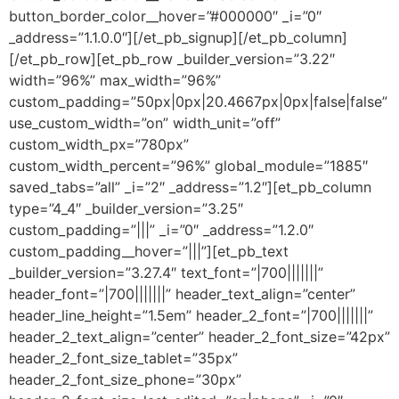
button_border_color__hover=”#000000″ _i=”0″
_address=”1.1.0.0″][/et_pb_signup][/et_pb_column]
[/et_pb_row][et_pb_row _builder_version=”3.22″
width=”96%” max_width=”96%”
custom_padding=”50px|0px|20.4667px|0px|false|false”
use_custom_width=”on” width_unit=”off”
custom_width_px=”780px”
custom_width_percent=”96%” global_module=”1885″
saved_tabs=”all” _i=”2″ _address=”1.2″][et_pb_column
type=”4_4″ _builder_version=”3.25″
custom_padding=”|||” _i=”0″ _address=”1.2.0″
custom_padding__hover=”|||”][et_pb_text
_builder_version=”3.27.4″ text_font=”|700|||||||”
header_font=”|700|||||||” header_text_align=”center”
header_line_height=”1.5em” header_2_font=”|700|||||||”
header_2_text_align=”center” header_2_font_size=”42px”
header_2_font_size_tablet=”35px”
header_2_font_size_phone=”30px”