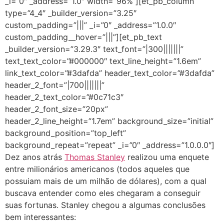
_i=”0″ _address=”1.0″ width=”96%”][et_pb_column
type=”4_4″ _builder_version=”3.25″
custom_padding=”|||” _i=”0″ _address=”1.0.0″
custom_padding__hover=”|||”][et_pb_text
_builder_version=”3.29.3″ text_font=”|300|||||||”
text_text_color=”#000000″ text_line_height=”1.6em”
link_text_color=”#3dafda” header_text_color=”#3dafda”
header_2_font=”|700|||||||”
header_2_text_color=”#0c71c3″
header_2_font_size=”20px”
header_2_line_height=”1.7em” background_size=”initial”
background_position=”top_left”
background_repeat=”repeat” _i=”0″ _address=”1.0.0.0″]
Dez anos atrás
Thomas Stanley
realizou uma enquete
entre milionários americanos (todos aqueles que
possuiam mais de um milhão de dólares), com a qual
buscava entender como eles chegaram a conseguir
suas fortunas. Stanley chegou a algumas conclusões
bem interessantes: