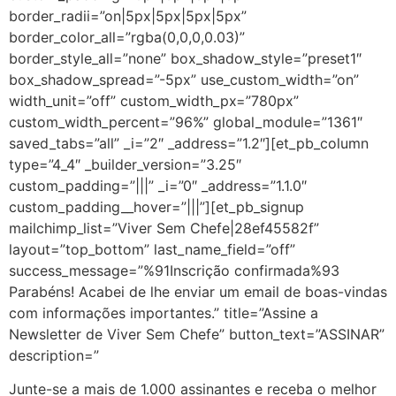
border_radii=”on|5px|5px|5px|5px”
border_color_all=”rgba(0,0,0,0.03)”
border_style_all=”none” box_shadow_style=”preset1″
box_shadow_spread=”-5px” use_custom_width=”on”
width_unit=”off” custom_width_px=”780px”
custom_width_percent=”96%” global_module=”1361″
saved_tabs=”all” _i=”2″ _address=”1.2″][et_pb_column
type=”4_4″ _builder_version=”3.25″
custom_padding=”|||” _i=”0″ _address=”1.1.0″
custom_padding__hover=”|||”][et_pb_signup
mailchimp_list=”Viver Sem Chefe|28ef45582f”
layout=”top_bottom” last_name_field=”off”
success_message=”%91Inscrição confirmada%93
Parabéns! Acabei de lhe enviar um email de boas-vindas
com informações importantes.” title=”Assine a
Newsletter de Viver Sem Chefe” button_text=”ASSINAR”
description=”
Junte-se a mais de 1.000 assinantes e receba o melhor