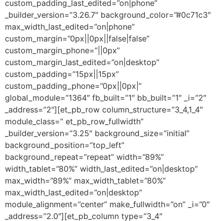
custom_padding_last_edited=”on|phone”
_builder_version=”3.26.7″ background_color=”#0c71c3″
max_width_last_edited=”on|phone”
custom_margin=”0px||0px||false|false”
custom_margin_phone=”||0px”
custom_margin_last_edited=”on|desktop”
custom_padding=”15px||15px”
custom_padding_phone=”0px||0px|”
global_module=”1364″ fb_built=”1″ bb_built=”1″ _i=”2″
_address=”2″][et_pb_row column_structure=”3_4,1_4″
module_class=” et_pb_row_fullwidth”
_builder_version=”3.25″ background_size=”initial”
background_position=”top_left”
background_repeat=”repeat” width=”89%”
width_tablet=”80%” width_last_edited=”on|desktop”
max_width=”89%” max_width_tablet=”80%”
max_width_last_edited=”on|desktop”
module_alignment=”center” make_fullwidth=”on” _i=”0″
_address=”2.0″][et_pb_column type=”3_4″