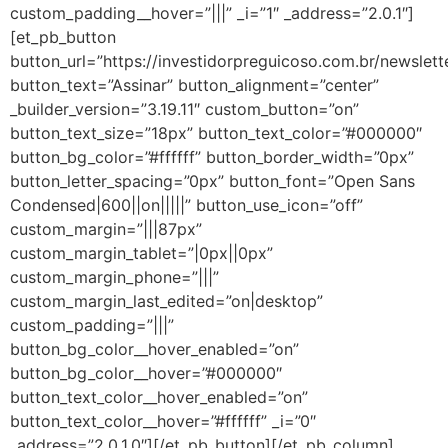
custom_padding__hover=”|||” _i=”1″ _address=”2.0.1″]
[et_pb_button
button_url=”https://investidorpreguicoso.com.br/newslett
button_text=”Assinar” button_alignment=”center”
_builder_version=”3.19.11″ custom_button=”on”
button_text_size=”18px” button_text_color=”#000000″
button_bg_color=”#ffffff” button_border_width=”0px”
button_letter_spacing=”0px” button_font=”Open Sans
Condensed|600||on|||||” button_use_icon=”off”
custom_margin=”|||87px”
custom_margin_tablet=”|0px||0px”
custom_margin_phone=”|||”
custom_margin_last_edited=”on|desktop”
custom_padding=”|||”
button_bg_color__hover_enabled=”on”
button_bg_color__hover=”#000000″
button_text_color__hover_enabled=”on”
button_text_color__hover=”#ffffff” _i=”0″
_address=”2.0.1.0″][/et_pb_button][/et_pb_column]