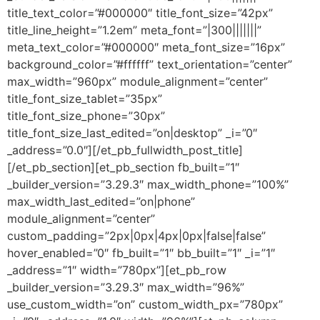
title_text_color=”#000000″ title_font_size=”42px”
title_line_height=”1.2em” meta_font=”|300|||||||”
meta_text_color=”#000000″ meta_font_size=”16px”
background_color=”#ffffff” text_orientation=”center”
max_width=”960px” module_alignment=”center”
title_font_size_tablet=”35px”
title_font_size_phone=”30px”
title_font_size_last_edited=”on|desktop” _i=”0″
_address=”0.0″][/et_pb_fullwidth_post_title]
[/et_pb_section][et_pb_section fb_built=”1″
_builder_version=”3.29.3″ max_width_phone=”100%”
max_width_last_edited=”on|phone”
module_alignment=”center”
custom_padding=”2px|0px|4px|0px|false|false”
hover_enabled=”0″ fb_built=”1″ bb_built=”1″ _i=”1″
_address=”1″ width=”780px”][et_pb_row
_builder_version=”3.29.3″ max_width=”96%”
use_custom_width=”on” custom_width_px=”780px”