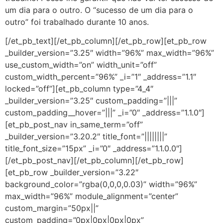
um dia para o outro. O “sucesso de um dia para o
outro” foi trabalhado durante 10 anos.
[/et_pb_text][/et_pb_column][/et_pb_row][et_pb_row
_builder_version=”3.25″ width=”96%” max_width=”96%”
use_custom_width=”on” width_unit=”off”
custom_width_percent=”96%” _i=”1″ _address=”1.1″
locked=”off”][et_pb_column type=”4_4″
_builder_version=”3.25″ custom_padding=”|||”
custom_padding__hover=”|||” _i=”0″ _address=”1.1.0″]
[et_pb_post_nav in_same_term=”off”
_builder_version=”3.20.2″ title_font=”||||||||”
title_font_size=”15px” _i=”0″ _address=”1.1.0.0″]
[/et_pb_post_nav][/et_pb_column][/et_pb_row]
[et_pb_row _builder_version=”3.22″
background_color=”rgba(0,0,0,0.03)” width=”96%”
max_width=”96%” module_alignment=”center”
custom_margin=”50px||”
custom_padding=”0px|0px|0px|0px”