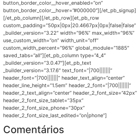
button_border_color__hover_enabled=”on”
button_border_color__hover=”#000000″][/et_pb_signup]
[/et_pb_column][/et_pb_row][et_pb_row
custom_padding=”50px|0px|20.4667px|0px|false|false”
_builder_version=”3.22″ width=”96%” max_width=”96%”
use_custom_width=”on” width_unit=”off”
custom_width_percent=”96%” global_module=”1885″
saved_tabs=”all”][et_pb_column type=”4_4″
_builder_version=”3.0.47″][et_pb_text
_builder_version=”3.17.6″ text_font=”|700|||||||”
header_font=”|700|||||||” header_text_align=”center”
header_line_height=”1.5em” header_2_font=”|700|||||||”
header_2_text_align=”center” header_2_font_size=”42px”
header_2_font_size_tablet=”35px”
header_2_font_size_phone=”30px”
header_2_font_size_last_edited=”on|phone”]
Comentários