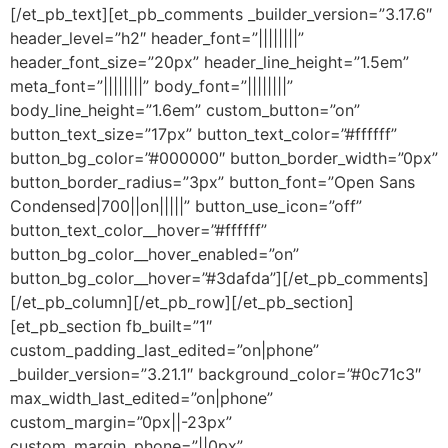
[/et_pb_text][et_pb_comments _builder_version=”3.17.6″
header_level=”h2″ header_font=”||||||||”
header_font_size=”20px” header_line_height=”1.5em”
meta_font=”||||||||” body_font=”||||||||”
body_line_height=”1.6em” custom_button=”on”
button_text_size=”17px” button_text_color=”#ffffff”
button_bg_color=”#000000″ button_border_width=”0px”
button_border_radius=”3px” button_font=”Open Sans
Condensed|700||on|||||” button_use_icon=”off”
button_text_color__hover=”#ffffff”
button_bg_color__hover_enabled=”on”
button_bg_color__hover=”#3dafda”][/et_pb_comments]
[/et_pb_column][/et_pb_row][/et_pb_section]
[et_pb_section fb_built=”1″
custom_padding_last_edited=”on|phone”
_builder_version=”3.21.1″ background_color=”#0c71c3″
max_width_last_edited=”on|phone”
custom_margin=”0px||-23px”
custom_margin_phone=”||0px”