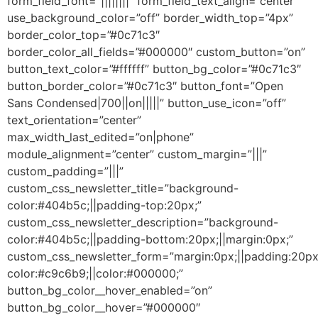
form_field_font=”||||||||” form_field_text_align=”center”
use_background_color=”off” border_width_top=”4px”
border_color_top=”#0c71c3″
border_color_all_fields=”#000000″ custom_button=”on”
button_text_color=”#ffffff” button_bg_color=”#0c71c3″
button_border_color=”#0c71c3″ button_font=”Open
Sans Condensed|700||on|||||” button_use_icon=”off”
text_orientation=”center”
max_width_last_edited=”on|phone”
module_alignment=”center” custom_margin=”|||”
custom_padding=”|||”
custom_css_newsletter_title=”background-
color:#404b5c;||padding-top:20px;”
custom_css_newsletter_description=”background-
color:#404b5c;||padding-bottom:20px;||margin:0px;”
custom_css_newsletter_form=”margin:0px;||padding:20px
color:#c9c6b9;||color:#000000;”
button_bg_color__hover_enabled=”on”
button_bg_color__hover=”#000000″