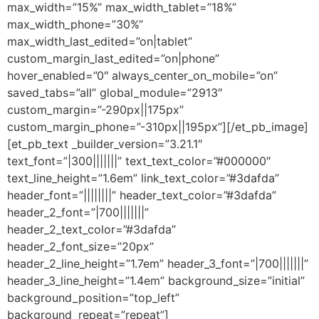
max_width=”15%” max_width_tablet=”18%”
max_width_phone=”30%”
max_width_last_edited=”on|tablet”
custom_margin_last_edited=”on|phone”
hover_enabled=”0″ always_center_on_mobile=”on”
saved_tabs=”all” global_module=”2913″
custom_margin=”-290px||175px”
custom_margin_phone=”-310px||195px”][/et_pb_image]
[et_pb_text _builder_version=”3.21.1″
text_font=”|300|||||||” text_text_color=”#000000″
text_line_height=”1.6em” link_text_color=”#3dafda”
header_font=”||||||||” header_text_color=”#3dafda”
header_2_font=”|700|||||||”
header_2_text_color=”#3dafda”
header_2_font_size=”20px”
header_2_line_height=”1.7em” header_3_font=”|700|||||||”
header_3_line_height=”1.4em” background_size=”initial”
background_position=”top_left”
background_repeat=”repeat”]