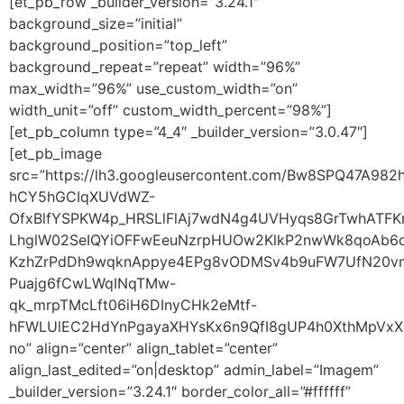
[et_pb_row _builder_version=”3.24.1″
background_size=”initial”
background_position=”top_left”
background_repeat=”repeat” width=”96%”
max_width=”96%” use_custom_width=”on”
width_unit=”off” custom_width_percent=”98%”]
[et_pb_column type=”4_4″ _builder_version=”3.0.47″]
[et_pb_image
src=”https://lh3.googleusercontent.com/Bw8SPQ47
hCY5hGCIqXUVdWZ-
OfxBlfYSPKW4p_HRSLlFlAj7wdN4g4UVHyqs8GrTwhATF
LhglW02SeIQYiOFFwEeuNzrpHUOw2KlkP2nwWk8qoAb6d
KzhZrPdDh9wqknAppye4EPg8vODMSv4b9uFW7UfN20vm
Puajg6fCwLWqINqTMw-
qk_mrpTMcLft06iH6DInyCHk2eMtf-
hFWLUlEC2HdYnPgayaXHYsKx6n9QfI8gUP4h0XthMpVxX
no” align=”center” align_tablet=”center”
align_last_edited=”on|desktop” admin_label=”Imagem”
_builder_version=”3.24.1″ border_color_all=”#ffffff”