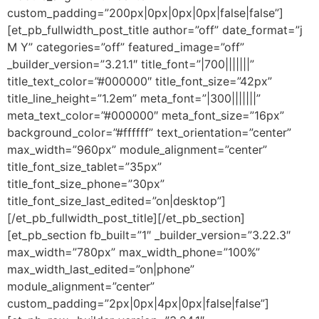
custom_padding=”200px|0px|0px|0px|false|false”]
[et_pb_fullwidth_post_title author=”off” date_format=”j
M Y” categories=”off” featured_image=”off”
_builder_version=”3.21.1″ title_font=”|700|||||||”
title_text_color=”#000000″ title_font_size=”42px”
title_line_height=”1.2em” meta_font=”|300|||||||”
meta_text_color=”#000000″ meta_font_size=”16px”
background_color=”#ffffff” text_orientation=”center”
max_width=”960px” module_alignment=”center”
title_font_size_tablet=”35px”
title_font_size_phone=”30px”
title_font_size_last_edited=”on|desktop”]
[/et_pb_fullwidth_post_title][/et_pb_section]
[et_pb_section fb_built=”1″ _builder_version=”3.22.3″
max_width=”780px” max_width_phone=”100%”
max_width_last_edited=”on|phone”
module_alignment=”center”
custom_padding=”2px|0px|4px|0px|false|false”]