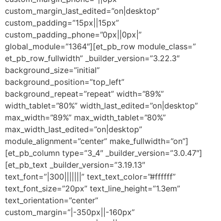
custom_margin_last_edited=”on|desktop”
custom_padding=”15px||15px”
custom_padding_phone=”0px||0px|”
global_module=”1364″][et_pb_row module_class=”
et_pb_row_fullwidth” _builder_version=”3.22.3″
background_size=”initial”
background_position=”top_left”
background_repeat=”repeat” width=”89%”
width_tablet=”80%” width_last_edited=”on|desktop”
max_width=”89%” max_width_tablet=”80%”
max_width_last_edited=”on|desktop”
module_alignment=”center” make_fullwidth=”on”]
[et_pb_column type=”3_4″ _builder_version=”3.0.47″]
[et_pb_text _builder_version=”3.19.13″
text_font=”|300|||||||” text_text_color=”#ffffff”
text_font_size=”20px” text_line_height=”1.3em”
text_orientation=”center”
custom_margin=”|-350px||-160px”