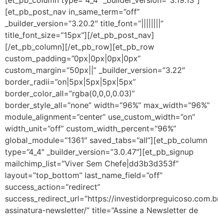
[et_pb_post_nav in_same_term=”off”
_builder_version=”3.20.2″ title_font=”||||||||”
title_font_size=”15px”][/et_pb_post_nav]
[/et_pb_column][/et_pb_row][et_pb_row
custom_padding=”0px|0px|0px|0px”
custom_margin=”50px||” _builder_version=”3.22″
border_radii=”on|5px|5px|5px|5px”
border_color_all=”rgba(0,0,0,0.03)”
border_style_all=”none” width=”96%” max_width=”96%”
module_alignment=”center” use_custom_width=”on”
width_unit=”off” custom_width_percent=”96%”
global_module=”1361″ saved_tabs=”all”][et_pb_column
type=”4_4″ _builder_version=”3.0.47″][et_pb_signup
mailchimp_list=”Viver Sem Chefe|dd3b3d353f”
layout=”top_bottom” last_name_field=”off”
success_action=”redirect”
success_redirect_url=”https://investidorpreguicoso.com.b
assinatura-newsletter/” title=”Assine a Newsletter de