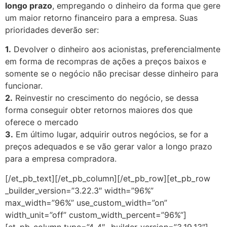
longo prazo
, empregando o dinheiro da forma que gere
um maior retorno financeiro para a empresa. Suas
prioridades deverão ser:
1.
Devolver o dinheiro aos acionistas, preferencialmente
em forma de recompras de ações a preços baixos e
somente se o negócio não precisar desse dinheiro para
funcionar.
2.
Reinvestir no crescimento do negócio, se dessa
forma conseguir obter retornos maiores dos que
oferece o mercado
3.
Em último lugar, adquirir outros negócios, se for a
preços adequados e se vão gerar valor a longo prazo
para a empresa compradora.
[/et_pb_text][/et_pb_column][/et_pb_row][et_pb_row
_builder_version=”3.22.3″ width=”96%”
max_width=”96%” use_custom_width=”on”
width_unit=”off” custom_width_percent=”96%”]
[et_pb_column type=”4_4″ _builder_version=”3.19.13″]