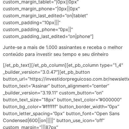
custom_margin_tablet=”|0px||0px”
custom_margin_phone=”|0px||0px”
custom_margin_last_edited=”on|tablet”
custom_padding=”10px|||”
custom_padding_phone=”0px||”
custom_padding_last_edited=”on|phone”]
Junte-se a mais de 1.000 assinantes e receba o melhor
conteúdo para investir seu tempo e seu dinheiro
[/et_pb_text][/et_pb_column][et_pb_column type=”1_4″
_builder_version=”3.0.47″][et_pb_button
button_url=”https://investidorpreguicoso.com.br/newslett
button_text=”Assinar” button_alignment=”center”
_builder_version=”3.19.11″ custom_button=”on”
button_text_size=”18px” button_text_color=”#000000″
button_bg_color=”#ffffff” button_border_width=”0px”
button_letter_spacing=”0px” button_font=”Open Sans
Condensed|600||on|||||” button_use_icon=”off”
custom_margin=”|||87px”