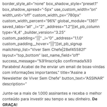
border_style_all=”none” box_shadow_style=”preset1″
box_shadow_spread=”-5px” use_custom_width=”on”
width_unit=”off” custom_width_px=”780px”
custom_width_percent=”96%” global_module=”1361″
saved_tabs=”all” _i=”2″ _address=”1.2″][et_pb_column
type=”4_4″ _builder_version=”3.25″
custom_padding=”|||” _i=”0″ _address=”1.1.0″
custom_padding__hover=”|||”][et_pb_signup
mailchimp_list=”Viver Sem Chefe|28ef45582f”
layout=”top_bottom” last_name_field=”off”
success_message=”%91Inscrição confirmada%93
Parabéns! Acabei de lhe enviar um email de boas-vindas
com informações importantes.” title=”Assine a
Newsletter de Viver Sem Chefe” button_text=”ASSINAR”
description=”
Junte-se a mais de 1.000 assinantes e receba o melhor
conteúdo para investir seu tempo e seu dinheiro.
De
GRAÇA!