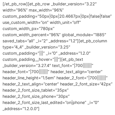
[/et_pb_row][et_pb_row _builder_version=”3.22″
width=”96%” max_width=”96%”
custom_padding=”50px|0px|20.4667px|0px|false|false”
use_custom_width=”on” width_unit=”off”
custom_width_px=”780px”
custom_width_percent=”96%” global_module=”1885″
saved_tabs=”all” _i=”2″ _address=”1.2″][et_pb_column
type=”4_4″ _builder_version=”3.25″
custom_padding=”|||” _i=”0″ _address=”1.2.0″
custom_padding__hover=”|||”][et_pb_text
_builder_version=”3.27.4″ text_font=”|700|||||||”
header_font=”|700|||||||” header_text_align=”center”
header_line_height=”1.5em” header_2_font=”|700|||||||”
header_2_text_align=”center” header_2_font_size=”42px”
header_2_font_size_tablet=”35px”
header_2_font_size_phone=”30px”
header_2_font_size_last_edited=”on|phone” _i=”0″
_address=”1.2.0.0″]