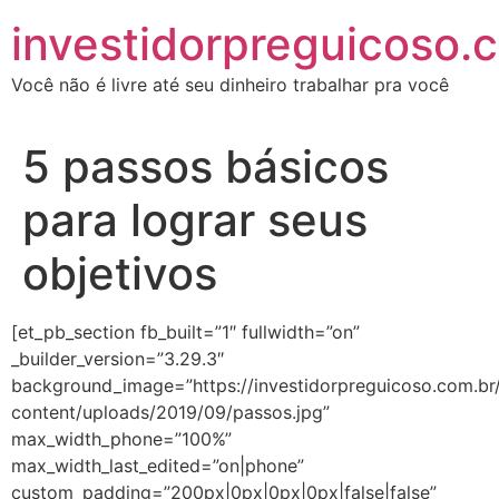
investidorpreguicoso.
Você não é livre até seu dinheiro trabalhar pra você
5 passos básicos
para lograr seus
objetivos
[et_pb_section fb_built=”1″ fullwidth=”on”
_builder_version=”3.29.3″
background_image=”https://investidorpreguicoso.com.br
content/uploads/2019/09/passos.jpg”
max_width_phone=”100%”
max_width_last_edited=”on|phone”
custom_padding=”200px|0px|0px|0px|false|false”