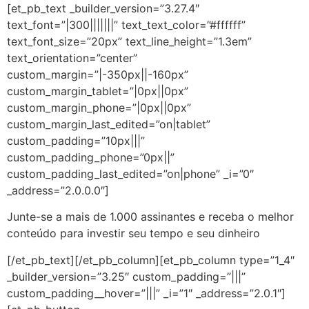
[et_pb_text _builder_version=”3.27.4″
text_font=”|300|||||||” text_text_color=”#ffffff”
text_font_size=”20px” text_line_height=”1.3em”
text_orientation=”center”
custom_margin=”|-350px||-160px”
custom_margin_tablet=”|0px||0px”
custom_margin_phone=”|0px||0px”
custom_margin_last_edited=”on|tablet”
custom_padding=”10px|||”
custom_padding_phone=”0px||”
custom_padding_last_edited=”on|phone” _i=”0″
_address=”2.0.0.0″]
Junte-se a mais de 1.000 assinantes e receba o melhor
conteúdo para investir seu tempo e seu dinheiro
[/et_pb_text][/et_pb_column][et_pb_column type=”1_4″
_builder_version=”3.25″ custom_padding=”|||”
custom_padding__hover=”|||” _i=”1″ _address=”2.0.1″]