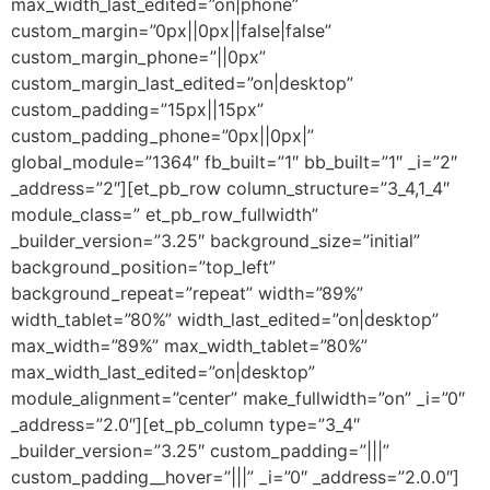
max_width_last_edited=”on|phone”
custom_margin=”0px||0px||false|false”
custom_margin_phone=”||0px”
custom_margin_last_edited=”on|desktop”
custom_padding=”15px||15px”
custom_padding_phone=”0px||0px|”
global_module=”1364″ fb_built=”1″ bb_built=”1″ _i=”2″
_address=”2″][et_pb_row column_structure=”3_4,1_4″
module_class=” et_pb_row_fullwidth”
_builder_version=”3.25″ background_size=”initial”
background_position=”top_left”
background_repeat=”repeat” width=”89%”
width_tablet=”80%” width_last_edited=”on|desktop”
max_width=”89%” max_width_tablet=”80%”
max_width_last_edited=”on|desktop”
module_alignment=”center” make_fullwidth=”on” _i=”0″
_address=”2.0″][et_pb_column type=”3_4″
_builder_version=”3.25″ custom_padding=”|||”
custom_padding__hover=”|||” _i=”0″ _address=”2.0.0″]