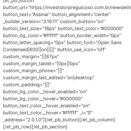
[et_pb_button
button_url=”https://investidorpreguicoso.com.br/newslett
button_text=”Assinar” button_alignment=”center”
_builder_version=”3.19.11″ custom_button=”on”
button_text_size=”18px” button_text_color=”#000000″
button_bg_color=”#ffffff” button_border_width=”0px”
button_letter_spacing=”0px” button_font=”Open Sans
Condensed|600||on|||||” button_use_icon=”off”
custom_margin=”|||87px”
custom_margin_tablet=”|0px||0px”
custom_margin_phone=”|||”
custom_margin_last_edited=”on|desktop”
custom_padding=”|||”
button_bg_color__hover_enabled=”on”
button_bg_color__hover=”#000000″
button_text_color__hover_enabled=”on”
button_text_color__hover=”#ffffff” _i=”0″
_address=”2.0.1.0″][/et_pb_button][/et_pb_column]
[/et_pb_row][/et_pb_section]