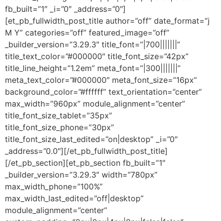
fb_built=”1″ _i=”0″ _address=”0″]
[et_pb_fullwidth_post_title author=”off” date_format=”j
M Y” categories=”off” featured_image=”off”
_builder_version=”3.29.3″ title_font=”|700|||||||”
title_text_color=”#000000″ title_font_size=”42px”
title_line_height=”1.2em” meta_font=”|300|||||||”
meta_text_color=”#000000″ meta_font_size=”16px”
background_color=”#ffffff” text_orientation=”center”
max_width=”960px” module_alignment=”center”
title_font_size_tablet=”35px”
title_font_size_phone=”30px”
title_font_size_last_edited=”on|desktop” _i=”0″
_address=”0.0″][/et_pb_fullwidth_post_title]
[/et_pb_section][et_pb_section fb_built=”1″
_builder_version=”3.29.3″ width=”780px”
max_width_phone=”100%”
max_width_last_edited=”off|desktop”
module_alignment=”center”