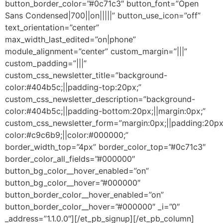
button_border_color=”#0c71c3″ button_font=”Open
Sans Condensed|700||on|||||” button_use_icon=”off”
text_orientation=”center”
max_width_last_edited=”on|phone”
module_alignment=”center” custom_margin=”|||”
custom_padding=”|||”
custom_css_newsletter_title=”background-
color:#404b5c;||padding-top:20px;”
custom_css_newsletter_description=”background-
color:#404b5c;||padding-bottom:20px;||margin:0px;”
custom_css_newsletter_form=”margin:0px;||padding:20px
color:#c9c6b9;||color:#000000;”
border_width_top=”4px” border_color_top=”#0c71c3″
border_color_all_fields=”#000000″
button_bg_color__hover_enabled=”on”
button_bg_color__hover=”#000000″
button_border_color__hover_enabled=”on”
button_border_color__hover=”#000000″ _i=”0″
_address=”1.1.0.0″][/et_pb_signup][/et_pb_column]