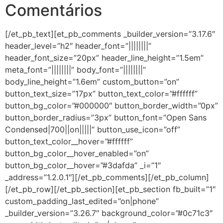
Comentários
[/et_pb_text][et_pb_comments _builder_version=”3.17.6″
header_level=”h2″ header_font=”||||||||”
header_font_size=”20px” header_line_height=”1.5em”
meta_font=”||||||||” body_font=”||||||||”
body_line_height=”1.6em” custom_button=”on”
button_text_size=”17px” button_text_color=”#ffffff”
button_bg_color=”#000000″ button_border_width=”0px”
button_border_radius=”3px” button_font=”Open Sans
Condensed|700||on|||||” button_use_icon=”off”
button_text_color__hover=”#ffffff”
button_bg_color__hover_enabled=”on”
button_bg_color__hover=”#3dafda” _i=”1″
_address=”1.2.0.1″][/et_pb_comments][/et_pb_column]
[/et_pb_row][/et_pb_section][et_pb_section fb_built=”1″
custom_padding_last_edited=”on|phone”
_builder_version=”3.26.7″ background_color=”#0c71c3″