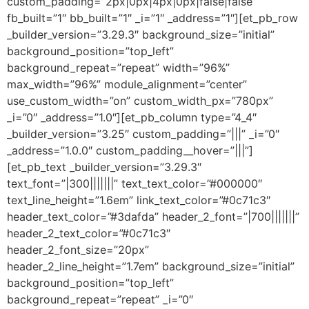
custom_padding=”2px|0px|4px|0px|false|false”
fb_built=”1″ bb_built=”1″ _i=”1″ _address=”1″][et_pb_row
_builder_version=”3.29.3″ background_size=”initial”
background_position=”top_left”
background_repeat=”repeat” width=”96%”
max_width=”96%” module_alignment=”center”
use_custom_width=”on” custom_width_px=”780px”
_i=”0″ _address=”1.0″][et_pb_column type=”4_4″
_builder_version=”3.25″ custom_padding=”|||” _i=”0″
_address=”1.0.0″ custom_padding__hover=”|||”]
[et_pb_text _builder_version=”3.29.3″
text_font=”|300|||||||” text_text_color=”#000000″
text_line_height=”1.6em” link_text_color=”#0c71c3″
header_text_color=”#3dafda” header_2_font=”|700|||||||”
header_2_text_color=”#0c71c3″
header_2_font_size=”20px”
header_2_line_height=”1.7em” background_size=”initial”
background_position=”top_left”
background_repeat=”repeat” _i=”0″