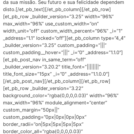
da sua missão. Seu futuro e sua felicidade dependem
disto.[/et_pb_text][/et_pb_column][/et_pb_row]
[et_pb_row _builder_version=”3.25″ width=”96%”
max_width=”96%” use_custom_width=”on”
width_unit=”off” custom_width_percent=”96%” _i=”1″
_address=”1.1″ locked=”off”][et_pb_column type=”4_4″
_builder_version=”3.25″ custom_padding=”|||”
custom_padding__hover=”|||” _i=”0″ _address=”1.1.0″]
[et_pb_post_nav in_same_term=”off”
_builder_version=”3.20.2″ title_font=”||||||||”
title_font_size=”15px” _i=”0″ _address=”1.1.0.0″]
[/et_pb_post_nav][/et_pb_column][/et_pb_row]
[et_pb_row _builder_version=”3.22″
background_color=”rgba(0,0,0,0.03)” width=”96%”
max_width=”96%” module_alignment=”center”
custom_margin=”50px||”
custom_padding=”0px|0px|0px|0px”
border_radii=”on|5px|5px|5px|5px”
border_color_all=”rgba(0,0,0,0.03)”