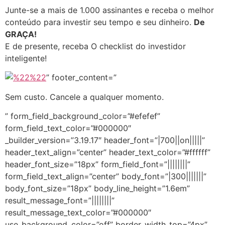
Junte-se a mais de 1.000 assinantes e receba o melhor
conteúdo para investir seu tempo e seu dinheiro.
De
GRAÇA!
E de presente, receba O checklist do investidor
inteligente!
” footer_content=”
Sem custo. Cancele a qualquer momento.
” form_field_background_color=”#efefef”
form_field_text_color=”#000000″
_builder_version=”3.19.17″ header_font=”|700||on|||||”
header_text_align=”center” header_text_color=”#ffffff”
header_font_size=”18px” form_field_font=”||||||||”
form_field_text_align=”center” body_font=”|300|||||||”
body_font_size=”18px” body_line_height=”1.6em”
result_message_font=”||||||||”
result_message_text_color=”#000000″
use_background_color=”off” border_width_top=”4px”