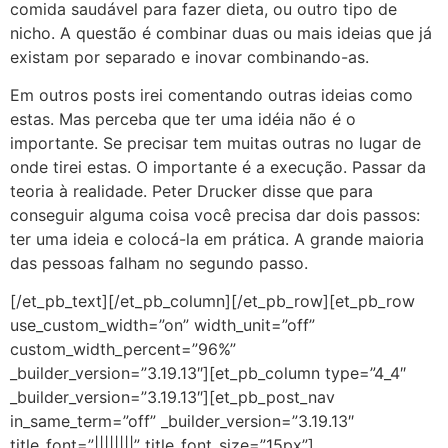
comida saudável para fazer dieta, ou outro tipo de
nicho. A questão é combinar duas ou mais ideias que já
existam por separado e inovar combinando-as.
Em outros posts irei comentando outras ideias como
estas. Mas perceba que ter uma idéia não é o
importante. Se precisar tem muitas outras no lugar de
onde tirei estas. O importante é a execução. Passar da
teoria à realidade. Peter Drucker disse que para
conseguir alguma coisa você precisa dar dois passos:
ter uma ideia e colocá-la em prática. A grande maioria
das pessoas falham no segundo passo.
[/et_pb_text][/et_pb_column][/et_pb_row][et_pb_row
use_custom_width=”on” width_unit=”off”
custom_width_percent=”96%”
_builder_version=”3.19.13″][et_pb_column type=”4_4″
_builder_version=”3.19.13″][et_pb_post_nav
in_same_term=”off” _builder_version=”3.19.13″
title_font=”||||||||” title_font_size=”15px”]