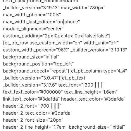
next_background_color=”#3dafda”
_builder_version=”3.19.13″ max_width=”780px”
max_width_phone=”100%”
max_width_last_edited=”on|phone”
module_alignment=”center”
custom_padding=”2px|0px|4px|0px|false|false”]
[et_pb_row use_custom_width=”on” width_unit=”off”
custom_width_percent=”96%” _builder_version=”3.19.13″
background_size=”initial”
background_position=”top_left”
background_repeat=”repeat”][et_pb_column type=”4_4″
_builder_version=”3.0.47″][et_pb_text
_builder_version=”3.17.6″ text_font=”|300|||||||”
text_text_color=”#000000″ text_line_height=”1.6em”
link_text_color=”#3dafda” header_text_color=”#3dafda”
header_2_font=”|700|||||||”
header_2_text_color=”#3dafda”
header_2_font_size=”20px”
header_2_line_height=”1.7em” background_size=”initial”