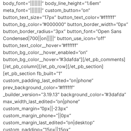
body_font=”||||||||” body_line_height=”1.6em”
meta_font=”||||||||” custom_button=”on”
button_text_size=”17px” button_text_color=”#ffffff”
button_bg_color=”#000000″ button_border_width=”0px”
button_border_radius=”3px” button_font=”Open Sans
Condensed|700||on|||||” button_use_icon=”off”
button_text_color__hover=”#ffffff”
button_bg_color__hover_enabled=”on”
button_bg_color__hover=”#3dafda”][/et_pb_comments]
[/et_pb_column][/et_pb_row][/et_pb_section]
[et_pb_section fb_built=”1″
custom_padding_last_edited=”on|phone”
prev_background_color=”#ffffff”
_builder_version=”3.19.13″ background_color=”#3dafda”
max_width_last_edited=”on|phone”
custom_margin=”0px||-23px”
custom_margin_phone=”||0px”
custom_margin_last_edited=”on|desktop”
custom_padding=”15px||15px”