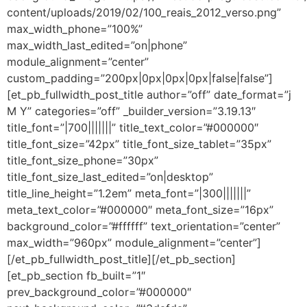
content/uploads/2019/02/100_reais_2012_verso.png”
max_width_phone=”100%”
max_width_last_edited=”on|phone”
module_alignment=”center”
custom_padding=”200px|0px|0px|0px|false|false”]
[et_pb_fullwidth_post_title author=”off” date_format=”j
M Y” categories=”off” _builder_version=”3.19.13″
title_font=”|700|||||||” title_text_color=”#000000″
title_font_size=”42px” title_font_size_tablet=”35px”
title_font_size_phone=”30px”
title_font_size_last_edited=”on|desktop”
title_line_height=”1.2em” meta_font=”|300|||||||”
meta_text_color=”#000000″ meta_font_size=”16px”
background_color=”#ffffff” text_orientation=”center”
max_width=”960px” module_alignment=”center”]
[/et_pb_fullwidth_post_title][/et_pb_section]
[et_pb_section fb_built=”1″
prev_background_color=”#000000″