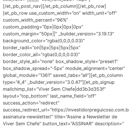
[/et_pb_post_nav][/et_pb_column][/et_pb_row]
[et_pb_row use_custom_width=”on” width_unit=”off”
custom_width_percent=”96%”
custom_padding=”0px|0px|0px|0px”
custom_margin=”50px||” _builder_version=”3.19.13″
background_color=”rgba(0,0,0,0.03)”
border_radii=”on|5px|5px|5px|5px”
border_color_all=”rgba(0,0,0,0.03)”
border_style_all=”none” box_shadow_style=”preset1″
box_shadow_spread=”-5px” module_alignment=”center”
global_module=”1361″ saved_tabs=”all”][et_pb_column
type=”4_4″ _builder_version=”3.0.47″][et_pb_signup
mailchimp_list=”Viver Sem Chefe|dd3b3d353f”
layout=”top_bottom” last_name_field=”off”
success_action=”redirect”
success_redirect_url=”https://investidorpreguicoso.com.b
assinatura-newsletter/” title=”Assine a Newsletter de
Viver Sem Chefe” button_text=”ASSINAR” description=”