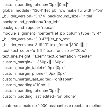
custom_padding_phone=”0px||0px|”
global_module=”1364″][et_pb_row make_fullwidth=”on”
_builder_version=”3.17.4″ background_size=”initial”
background_position=”top_left”
background_repeat=”repeat”
module_alignment=”center”][et_pb_column type=”3_4″
_builder_version=”3.0.47″][et_pb_text
_builder_version=”3.19.13″ text_font=”|300|||||||”
text_text_color=”#ffffff” text_font_size=”20px”
text_line_height=”1.3em” text_orientation=”center”
custom_margin=”|-350px||-160px”
custom_margin_tablet=”|0px||0px”
custom_margin_phone=”|0px||0px”
custom_margin_last_edited=”on|tablet”
custom_padding=”10px|||”
custom_padding_phone=”0px||”
custom_padding_last_edited=”on|phone”]
Junte-se a mais de 1.000 assinantes e receba o melhor