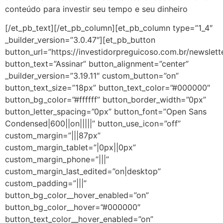
conteúdo para investir seu tempo e seu dinheiro
[/et_pb_text][/et_pb_column][et_pb_column type=”1_4″
_builder_version=”3.0.47″][et_pb_button
button_url=”https://investidorpreguicoso.com.br/newslett
button_text=”Assinar” button_alignment=”center”
_builder_version=”3.19.11″ custom_button=”on”
button_text_size=”18px” button_text_color=”#000000″
button_bg_color=”#ffffff” button_border_width=”0px”
button_letter_spacing=”0px” button_font=”Open Sans
Condensed|600||on|||||” button_use_icon=”off”
custom_margin=”|||87px”
custom_margin_tablet=”|0px||0px”
custom_margin_phone=”|||”
custom_margin_last_edited=”on|desktop”
custom_padding=”|||”
button_bg_color__hover_enabled=”on”
button_bg_color__hover=”#000000″
button_text_color__hover_enabled=”on”