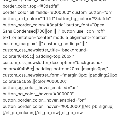
border_color_top=”#3dadfa”
border_color_all_fields=”#000000″ custom_button=”on”
button_text_color=”#ffffff” button_bg_color=”#3dafda”
button_border_color=”#3dafda” button_font=”Open
Sans Condensed|700||on|||||” button_use_icon=”off”
text_orientation=”center” module_alignment=”center”
custom_margin=”|||” custom_padding=”|||”
custom_css_newsletter_title=”background-
color:#404b5c;||padding-top:20px;”
custom_css_newsletter_description=”background-
color:#404b5c;||padding-bottom:20px;||margin:0px;”
custom_css_newsletter_form=”margin:0px;||padding:20px
color:#c9c6b9;||color:#000000;”
button_bg_color__hover_enabled=”on”
button_bg_color__hover=”#000000″
button_border_color__hover_enabled=”on”
button_border_color__hover=”#000000″][/et_pb_signup]
[/et_pb_column][/et_pb_row][et_pb_row