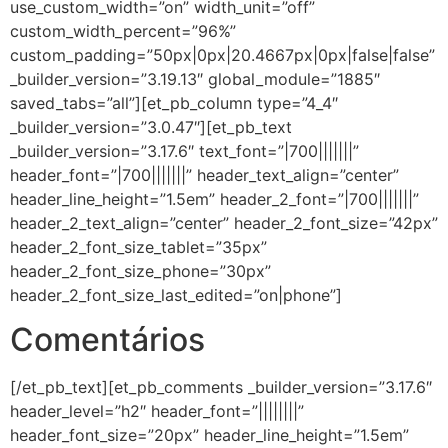
use_custom_width=”on” width_unit=”off”
custom_width_percent=”96%”
custom_padding=”50px|0px|20.4667px|0px|false|false”
_builder_version=”3.19.13″ global_module=”1885″
saved_tabs=”all”][et_pb_column type=”4_4″
_builder_version=”3.0.47″][et_pb_text
_builder_version=”3.17.6″ text_font=”|700|||||||”
header_font=”|700|||||||” header_text_align=”center”
header_line_height=”1.5em” header_2_font=”|700|||||||”
header_2_text_align=”center” header_2_font_size=”42px”
header_2_font_size_tablet=”35px”
header_2_font_size_phone=”30px”
header_2_font_size_last_edited=”on|phone”]
Comentários
[/et_pb_text][et_pb_comments _builder_version=”3.17.6″
header_level=”h2″ header_font=”||||||||”
header_font_size=”20px” header_line_height=”1.5em”