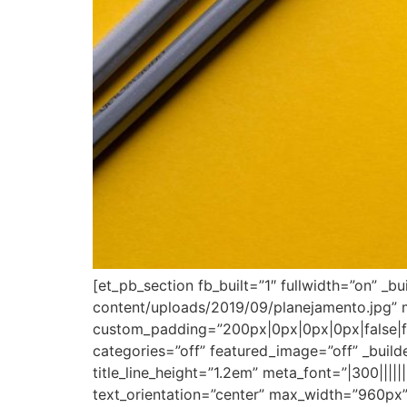
[et_pb_section fb_built=”1″ fullwidth=”on” _
content/uploads/2019/09/planejamento.jpg”
custom_padding=”200px|0px|0px|0px|false|fals
categories=”off” featured_image=”off” _builder
title_line_height=”1.2em” meta_font=”|300|||
text_orientation=”center” max_width=”960px”