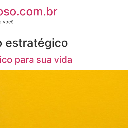
oso.com.br
ra você
 estratégico
ico para sua vida