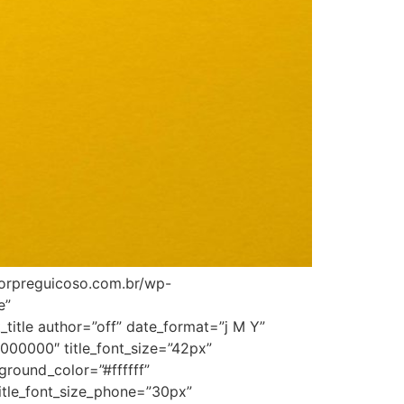
idorpreguicoso.com.br/wp-
e”
title author=”off” date_format=”j M Y”
”#000000″ title_font_size=”42px”
ground_color=”#ffffff”
title_font_size_phone=”30px”