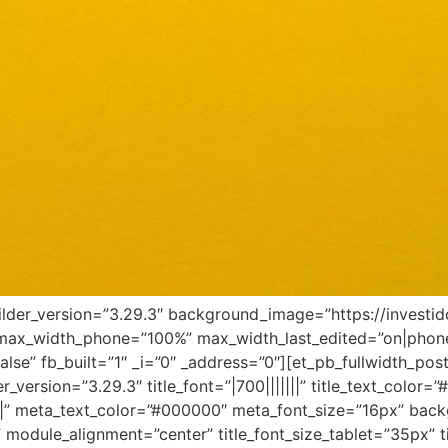
builder_version=”3.29.3″ background_image=”https://invest
 max_width_phone=”100%” max_width_last_edited=”on|phon
e” fb_built=”1″ _i=”0″ _address=”0″][et_pb_fullwidth_post_
_version=”3.29.3″ title_font=”|700|||||||” title_text_color=
||||” meta_text_color=”#000000″ meta_font_size=”16px” back
 module_alignment=”center” title_font_size_tablet=”35px” 