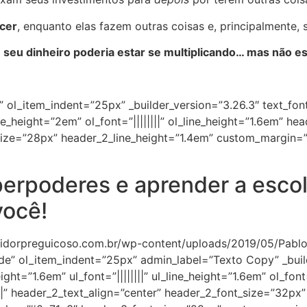
scer
, enquanto elas fazem outras coisas e, principalmente,
,
seu dinheiro poderia estar se multiplicando… mas não es
” ol_item_indent=”25px” _builder_version=”3.26.3″ text_font
ine_height=”2em” ol_font=”||||||||” ol_line_height=”1.6em” hea
ize=”28px” header_2_line_height=”1.4em” custom_margin=”||
perpoderes e aprender a escol
você!
stidorpreguicoso.com.br/wp-content/uploads/2019/05/Pablo_
ide” ol_item_indent=”25px” admin_label=”Texto Copy” _buil
ight=”1.6em” ul_font=”||||||||” ul_line_height=”1.6em” ol_font=
|||” header_2_text_align=”center” header_2_font_size=”32px” 