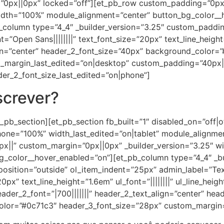
0px||0px” locked=”off”][et_pb_row custom_padding=”0px
width=”100%” module_alignment=”center” button_bg_color_
column type=”4_4″ _builder_version=”3.25″ custom_paddin
t=”Open Sans||||||||” text_font_size=”20px” text_line_height
lign=”center” header_2_font_size=”40px” background_color
_margin_last_edited=”on|desktop” custom_padding=”40px|
er_2_font_size_last_edited=”on|phone”]
screver?
pb_section][et_pb_section fb_built=”1″ disabled_on=”off|off
one=”100%” width_last_edited=”on|tablet” module_alignme
x||” custom_margin=”0px||0px” _builder_version=”3.25″ w
_color__hover_enabled=”on”][et_pb_column type=”4_4″ _bu
position=”outside” ol_item_indent=”25px” admin_label=”Tex
px” text_line_height=”1.6em” ul_font=”||||||||” ul_line_height
header_2_font=”|700|||||||” header_2_text_align=”center” hea
_color=”#0c71c3″ header_3_font_size=”28px” custom_margin