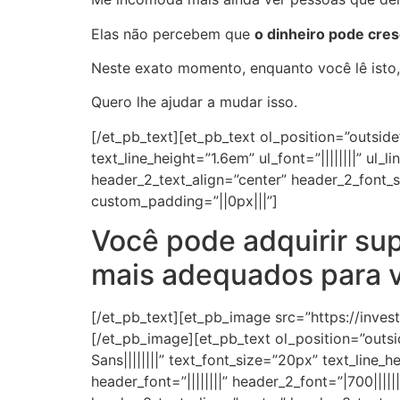
Elas não percebem que
o dinheiro pode cre
Neste exato momento, enquanto você lê isto
Quero lhe ajudar a mudar isso.
[/et_pb_text][et_pb_text ol_position=”outside
text_line_height=”1.6em” ul_font=”||||||||” ul_l
header_2_text_align=”center” header_2_font_s
custom_padding=”||0px|||”]
Você pode adquirir su
mais adequados para 
[/et_pb_text][et_pb_image src=”https://inve
[/et_pb_image][et_pb_text ol_position=”outs
Sans||||||||” text_font_size=”20px” text_line_he
header_font=”||||||||” header_2_font=”|700||||