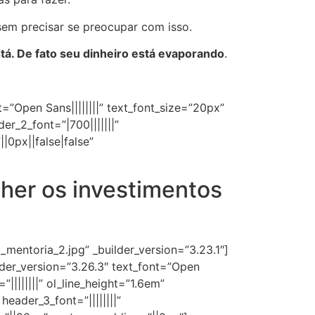
 sem precisar se preocupar com isso.
tá. De fato seu dinheiro está evaporando
.
=”Open Sans||||||||” text_font_size=”20px”
der_2_font=”|700|||||||”
0px||false|false”
her os investimentos
mentoria_2.jpg” _builder_version=”3.23.1″]
der_version=”3.26.3″ text_font=”Open
”||||||||” ol_line_height=”1.6em”
header_3_font=”||||||||”