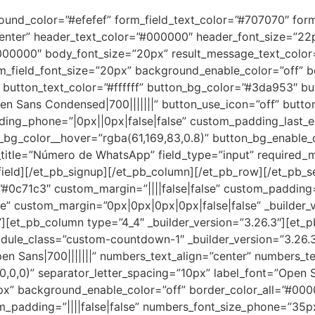
ground_color=”#efefef” form_field_text_color=”#707070″ fo
”center” header_text_color=”#000000″ header_font_size=”22p
#000000″ body_font_size=”20px” result_message_text_colo
 form_field_font_size=”20px” background_enable_color=”off” 
 button_text_color=”#ffffff” button_bg_color=”#3da953″ b
n Sans Condensed|700|||||||” button_use_icon=”off” butto
ding_phone=”|0px||0px|false|false” custom_padding_last_
bg_color__hover=”rgba(61,169,83,0.8)” button_bg_enable_c
d_title=”Número de WhatsApp” field_type=”input” required_m
ield][/et_pb_signup][/et_pb_column][/et_pb_row][/et_pb_se
”#0c71c3″ custom_margin=”||||false|false” custom_padding=
e” custom_margin=”0px|0px|0px|0px|false|false” _builder_
et_pb_column type=”4_4″ _builder_version=”3.26.3″][et_pb
ule_class=”custom-countdown-1″ _builder_version=”3.26.3″ 
en Sans|700|||||||” numbers_text_align=”center” numbers_te
0,0,0,0)” separator_letter_spacing=”10px” label_font=”Open 
20px” background_enable_color=”off” border_color_all=”#00
m_padding=”||||false|false” numbers_font_size_phone=”35p