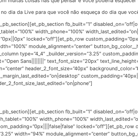
m muitas coisas nas que pensar e você poderia esquecer 
e no dia da Live para que você não esqueça do dia que voc
_pb_section][et_pb_section fb_built=”1″ disabled_on=”off|o
h_tablet=”100%” width_phone=”100%” width_last_edited=”on
0px||0px” locked=”off”][et_pb_row custom_padding=”0px
width=”100%” module_alignment=”center” button_bg_color_
column type=”4_4″ _builder_version=”3.25″ custom_paddin
t=”Open Sans||||||||” text_font_size=”20px” text_line_height
lign=”center” header_2_font_size=”40px” background_color
_margin_last_edited=”on|desktop” custom_padding=”40px|
er_2_font_size_last_edited=”on|phone”]
_pb_section][et_pb_section fb_built=”1″ disabled_on=”off|
th_tablet=”100%” width_phone=”100%” width_last_edited=”o
tom_padding=”0px||||false|false” locked=”off”][et_pb_row
”3.25″ width=”94%” module_alignment=”center” button_bg