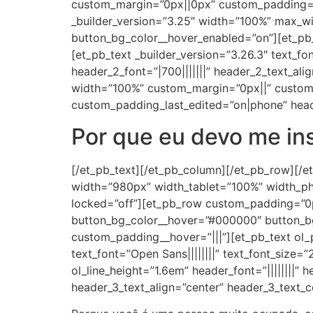
custom_margin=”0px||0px” custom_padding=”
_builder_version=”3.25″ width=”100%” max_
button_bg_color__hover_enabled=”on”][et_pb_
[et_pb_text _builder_version=”3.26.3″ text_fon
header_2_font=”|700|||||||” header_2_text_a
width=”100%” custom_margin=”0px||” custom
custom_padding_last_edited=”on|phone” head
Por que eu devo me in
[/et_pb_text][/et_pb_column][/et_pb_row][/et_
width=”980px” width_tablet=”100%” width_ph
locked=”off”][et_pb_row custom_padding=”0p
button_bg_color__hover=”#000000″ button_bg
custom_padding__hover=”|||”][et_pb_text ol_
text_font=”Open Sans||||||||” text_font_size=”20
ol_line_height=”1.6em” header_font=”||||||||” 
header_3_text_align=”center” header_3_text