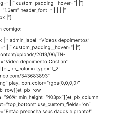
g=”|||” custom_padding__hover=”|||”]
”1.6em” header_font=”||||||||”
x||”]
m comigo:
x|||” admin_label=”Vídeos depoimentos”
=”|||” custom_padding__hover=”|||”]
content/uploads/2019/06/TN-
el=”Vídeo depoimento Cristian”
n][et_pb_column type=”1_2″
/vimeo.com/343683893″
g” play_icon_color=”rgba(0,0,0,0)”
_pb_row][et_pb_row
idth=”96%” min_height=”403px”][et_pb_column
out=”top_bottom” use_custom_fields=”on”
tle=”Então preencha seus dados e pronto!”