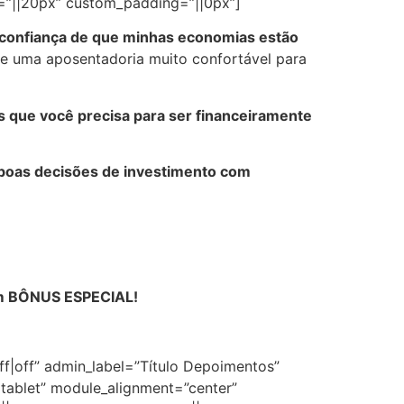
=”||20px” custom_padding=”||0px”]
a confiança de que minhas economias estão
s e uma aposentadoria muito confortável para
s que você precisa para ser financeiramente
boas decisões de investimento com
 um BÔNUS ESPECIAL!
ff|off” admin_label=”Título Depoimentos”
|tablet” module_alignment=”center”