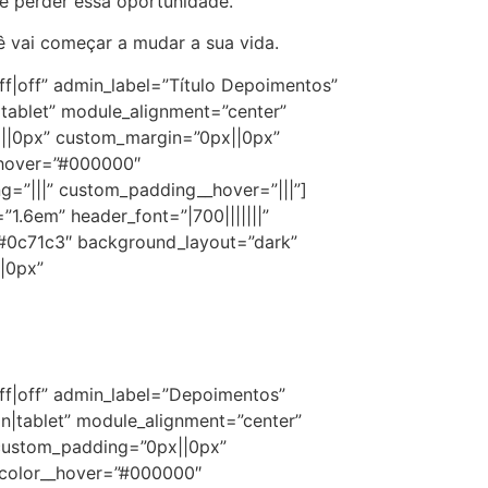
e perder essa oportunidade.
ê vai começar a mudar a sua vida.
ff|off” admin_label=”Título Depoimentos”
|tablet” module_alignment=”center”
||0px” custom_margin=”0px||0px”
_hover=”#000000″
g=”|||” custom_padding__hover=”|||”]
=”1.6em” header_font=”|700|||||||”
=”#0c71c3″ background_layout=”dark”
|0px”
off|off” admin_label=”Depoimentos”
n|tablet” module_alignment=”center”
 custom_padding=”0px||0px”
_color__hover=”#000000″