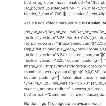
button_bg_color__hover_enabled=”on”][et_pb_
[et_pb_text _builder_version=”3.26.3″ text_fon
header_2_font=”|700|||||||” header_2_text_al
Assista aos vídeos para ver o que
Cristian
,
M
[/et_pb_text][/et_pb_column][/et_pb_row][e
_builder_version=”3.25″ width=”94%”][et_pb_
[et_pb_video src=”https://vimeo.com/342750
Dep_Cristian.png” play_icon_color=”rgba(0,0,
_builder_version=”3.24.1″ custom_margin=”||
_builder_version=”3.25″ custom_padding=”||
image_src=”https://investidorpreguicoso.co
thumbnail_overlay_color=”rgba(0,0,0,0.6)” _b
custom_padding=”||||false|false” custom_mar
type=”4_4″ _builder_version=”3.26.3″][et_pb
success_action=”redirect” success_redirect_u
button_text=”Quero me inscrever” descriptio
No domingo 11 de agosto eu avisarei você.