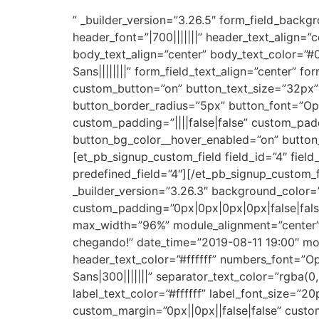
” _builder_version=”3.26.5″ form_field_back
header_font=”|700|||||||” header_text_align=
body_text_align=”center” body_text_color=”
Sans||||||||” form_field_text_align=”center”
custom_button=”on” button_text_size=”32px”
button_border_radius=”5px” button_font=”Ope
custom_padding=”||||false|false” custom_pad
button_bg_color__hover_enabled=”on” button_
[et_pb_signup_custom_field field_id=”4″ fiel
predefined_field=”4″][/et_pb_signup_custom_f
_builder_version=”3.26.3″ background_color=
custom_padding=”0px|0px|0px|0px|false|fals
max_width=”96%” module_alignment=”center”][
chegando!” date_time=”2019-08-11 19:00″ mod
header_text_color=”#ffffff” numbers_font=”Op
Sans|300|||||||” separator_text_color=”rgba(
label_text_color=”#ffffff” label_font_size=”
custom_margin=”0px||0px||false|false” custo