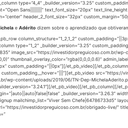
column type=”4_4″ _builder_version=”3.25″ custom_paddin
t=”Open Sans||||||||” text_font_size=”20px” text_line_height=
ign=”center” header_2_font_size=”32px” custom_margin=”50p
ichela
e
Adérito
dizem sobre o aprendizado que obtivera
t_pb_row column_structure=”1_2,1_2″ custom_padding=”||3p
column type=”1_2″ _builder_version=”3.25″ custom_padding
835″ image_src=”https://investidorpreguicoso.com.br/wp-
0,0)” thumbnail_overlay_color=”rgba(0,0,0,0.6)” admin_lab
0px” custom_padding=”||0px”][/et_pb_video][/et_pb_colum
|” custom_padding__hover=”|||”][et_pb_video src=”https:/
m.br/wp-content/uploads/2019/06/TN-Dep-MichelaAderito.pn
uilder_version=”3.24.1″][/et_pb_video][/et_pb_column][/et
gin=”|auto||auto|false|false” _builder_version=”3.26.3″ w
_signup mailchimp_list=”Viver Sem Chefe|64786733d5″ lay
rl=”https://investidorpreguicoso.com.br/obrigado-live/” ti
n=”