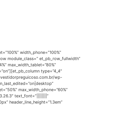
ablet=”100%” width_phone=”100%”
row module_class=” et_pb_row_fullwidth”
94%” max_width_tablet=”80%”
”on”][et_pb_column type=”4_4″
investidorpreguicoso.com.br/wp-
gn_last_edited=”on|desktop”
blet=”50%” max_width_phone=”60%”
6.3″ text_font=”||||||||”
0px” header_line_height=”1.3em”