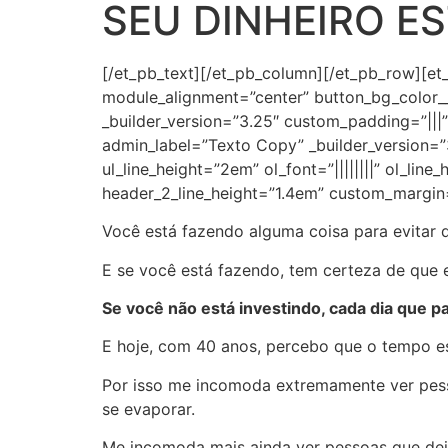
SEU DINHEIRO E
[/et_pb_text][/et_pb_column][/et_pb_row][e
module_alignment=”center” button_bg_color
_builder_version=”3.25″ custom_padding=”|||
admin_label=”Texto Copy” _builder_version=”3.2
ul_line_height=”2em” ol_font=”||||||||” ol_lin
header_2_line_height=”1.4em” custom_margin
Você está fazendo alguma coisa para evitar 
E se você está fazendo, tem certeza de que
Se você não está investindo, cada dia que p
E hoje, com 40 anos, percebo que o tempo es
Por isso me incomoda extremamente ver pess
se evaporar.
Me incomoda mais ainda ver pessoas que de