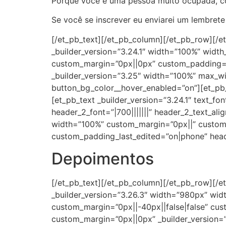
Porque você é uma pessoa muito ocupada, co
Se você se inscrever eu enviarei um lembret
[/et_pb_text][/et_pb_column][/et_pb_row][/et
_builder_version=”3.24.1″ width=”100%” widt
custom_margin=”0px||0px” custom_padding=”
_builder_version=”3.25″ width=”100%” max_
button_bg_color__hover_enabled=”on”][et_pb_
[et_pb_text _builder_version=”3.24.1″ text_fon
header_2_font=”|700|||||||” header_2_text_a
width=”100%” custom_margin=”0px||” custom
custom_padding_last_edited=”on|phone” head
Depoimentos
[/et_pb_text][/et_pb_column][/et_pb_row][/et
_builder_version=”3.26.3″ width=”980px” wid
custom_margin=”0px||-40px||false|false” cus
custom_margin=”0px||0px” _builder_version=