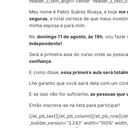
header_3_text_align=”center” header_3_text
Meu nome é Pablo Suárez Rivaya, e hoje
me d
seguras
, e total certeza de que meus inves
minha esposa e para mim.
No
domingo 11 de agosto, às 19h
, vou faze
independente!
Será a primeira aula do curso onde as pess
confiança
.
E como disse,
essa primeira aula será totalm
Lhe garanto que você sairá dela com um conh
E se isso não for suficiente,
as pessoas que v
Então inscreva-se na lista para participar!
[/et_pb_text][/et_pb_column][/et_pb_row][/et
_builder_version=”3.24.1″ width=”100%” widt