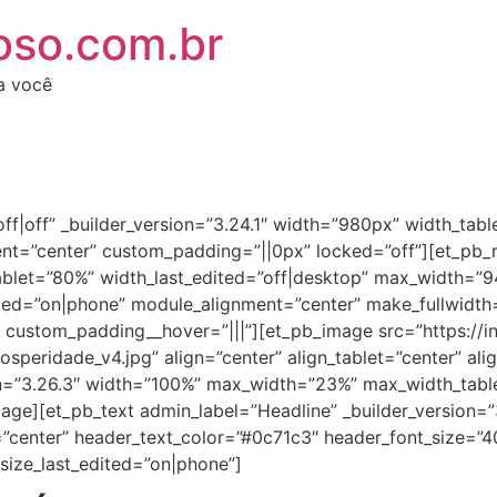
oso.com.br
ra você
|off|off” _builder_version=”3.24.1″ width=”980px” width_t
ent=”center” custom_padding=”||0px” locked=”off”][et_pb_
tablet=”80%” width_last_edited=”off|desktop” max_width=”
ed=”on|phone” module_alignment=”center” make_fullwidth=
” custom_padding__hover=”|||”][et_pb_image src=”https://
peridade_v4.jpg” align=”center” align_tablet=”center” ali
ion=”3.26.3″ width=”100%” max_width=”23%” max_width_ta
ge][et_pb_text admin_label=”Headline” _builder_version=”3.2
n=”center” header_text_color=”#0c71c3″ header_font_size=”4
size_last_edited=”on|phone”]