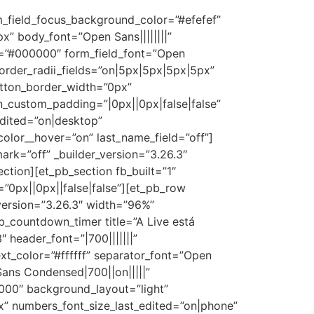
rm_field_focus_background_color=”#efefef”
x” body_font=”Open Sans||||||||”
r=”#000000″ form_field_font=”Open
border_radii_fields=”on|5px|5px|5px|5px”
utton_border_width=”0px”
n_custom_padding=”|0px||0px|false|false”
edited=”on|desktop”
olor__hover=”on” last_name_field=”off”]
ark=”off” _builder_version=”3.26.3″
ction][et_pb_section fb_built=”1″
”0px||0px||false|false”][et_pb_row
version=”3.26.3″ width=”96%”
_countdown_timer title=”A Live está
header_font=”|700|||||||”
xt_color=”#ffffff” separator_font=”Open
Sans Condensed|700||on|||||”
0000″ background_layout=”light”
x” numbers_font_size_last_edited=”on|phone”