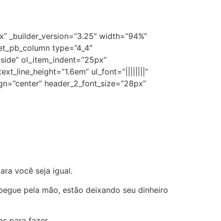
” _builder_version=”3.25″ width=”94%”
et_pb_column type=”4_4″
tside” ol_item_indent=”25px”
xt_line_height=”1.6em” ul_font=”||||||||”
align=”center” header_2_font_size=”28px”
ra você seja igual.
pegue pela mão, estão deixando seu dinheiro
s para fazer.