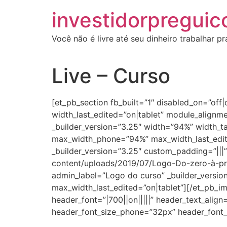
investidorpreguic
Você não é livre até seu dinheiro trabalhar p
Live – Curso
[et_pb_section fb_built=”1″ disabled_on=”off
width_last_edited=”on|tablet” module_alignm
_builder_version=”3.25″ width=”94%” width_
max_width_phone=”94%” max_width_last_edit
_builder_version=”3.25″ custom_padding=”|||
content/uploads/2019/07/Logo-Do-zero-à-pros
admin_label=”Logo do curso” _builder_vers
max_width_last_edited=”on|tablet”][/et_pb_ima
header_font=”|700||on|||||” header_text_alig
header_font_size_phone=”32px” header_font_