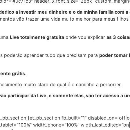
_color=”#0c71c3″ header_3_font_size=”28px” custom_margin
edico a investir meu dinheiro e o da minha família com 
timentos vão trazer uma vida muito melhor para meus filho
r uma
Live totalmente gratuita
onde vou explicar
as 3 coisa
oas poderão aprender tudo que precisam para
poder tomar 
ente grátis
.
ecimento muito claro de qual é o caminho a percorrer.
ão participar da Live, e somente elas, vão ter acesso a
_pb_section][et_pb_section fb_built=”1″ disabled_on=”off|o
h_tablet=”100%” width_phone=”100%” width_last_edited=”on