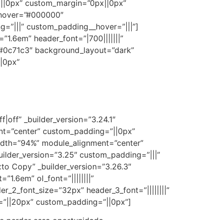
||0px” custom_margin=”0px||0px”
_hover=”#000000″
g=”|||” custom_padding__hover=”|||”]
=”1.6em” header_font=”|700|||||||”
=”#0c71c3″ background_layout=”dark”
|0px”
|off” _builder_version=”3.24.1″
nt=”center” custom_padding=”||0px”
idth=”94%” module_alignment=”center”
ilder_version=”3.25″ custom_padding=”|||”
to Copy” _builder_version=”3.26.3″
=”1.6em” ol_font=”||||||||”
der_2_font_size=”32px” header_3_font=”||||||||”
=”||20px” custom_padding=”||0px”]