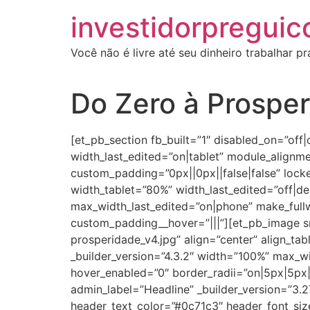
investidorpreguic
Você não é livre até seu dinheiro trabalhar p
Do Zero à Prospe
[et_pb_section fb_built=”1″ disabled_on=”off
width_last_edited=”on|tablet” module_align
custom_padding=”0px||0px||false|false” lock
width_tablet=”80%” width_last_edited=”off
max_width_last_edited=”on|phone” make_fullw
custom_padding__hover=”|||”][et_pb_image s
prosperidade_v4.jpg” align=”center” align_ta
_builder_version=”4.3.2″ width=”100%” max_
hover_enabled=”0″ border_radii=”on|5px|5px
admin_label=”Headline” _builder_version=”3.27.
header_text_color=”#0c71c3″ header_font_siz