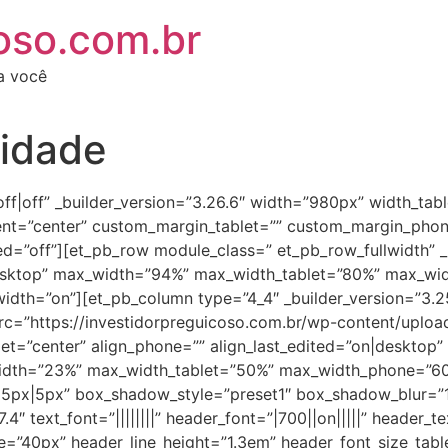
oso.com.br
ra você
ridade
|off|off” _builder_version=”3.26.6″ width=”980px” width_t
ment=”center” custom_margin_tablet=”” custom_margin_pho
ed=”off”][et_pb_row module_class=” et_pb_row_fullwidth” 
|desktop” max_width=”94%” max_width_tablet=”80%” max_w
idth=”on”][et_pb_column type=”4_4″ _builder_version=”3.2
rc=”https://investidorpreguicoso.com.br/wp-content/upl
blet=”center” align_phone=”” align_last_edited=”on|desktop
width=”23%” max_width_tablet=”50%” max_width_phone=”60%
|5px|5px” box_shadow_style=”preset1″ box_shadow_blur=”1
4″ text_font=”||||||||” header_font=”|700||on|||||” header_te
e=”40px” header_line_height=”1.3em” header_font_size_tab