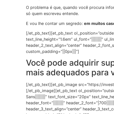
O problema é que, quando você procura inf
só quem escreveu entende.
E vou lhe contar um segredo:
em muitos cas
[/et_pb_text][et_pb_text ol_position=”outside
text_line_height=”1.6em” ul_font=”||||||||” ul_l
header_2_text_align=”center” header_2_font_s
custom_padding=”||0px|||”]
Você pode adquirir su
mais adequados para 
[/et_pb_text][et_pb_image src=”https://inve
[/et_pb_image][et_pb_text ol_position=”outs
Sans||||||||” text_font_size=”20px” text_line_he
header_font=”||||||||” header_2_font=”|700||||
header_3_text_align=”center” header_3_text