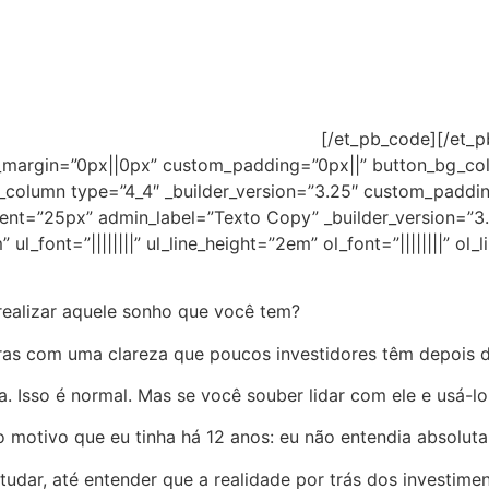
[/et_pb_code][/et_
m_margin=”0px||0px” custom_padding=”0px||” button_bg_co
column type=”4_4″ _builder_version=”3.25″ custom_paddin
dent=”25px” admin_label=”Texto Copy” _builder_version=”3.27
 ul_font=”||||||||” ul_line_height=”2em” ol_font=”||||||||” 
realizar aquele sonho que você tem?
ras com uma clareza que poucos investidores têm depois do
 Isso é normal. Mas se você souber lidar com ele e usá-lo 
motivo que eu tinha há 12 anos: eu não entendia absolut
tudar, até entender que a realidade por trás dos investime