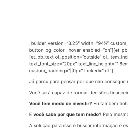
_builder_version=”3.25″ width=”94%” custo
button_bg_color__hover_enabled=”on”][et_pb_
[et_pb_text ol_position=”outside” ol_item_in
text_font_size=”20px” text_line_height=”1.6em”
custom_padding=”||0px” locked=”off”]
Já parou para pensar por que não consegue 
Você será capaz de tormar decisões financei
Você tem medo de investir?
Eu também tinha.
E
você sabe por que tem medo?
Pelo mesmo 
A solução para isso é buscar informação e es