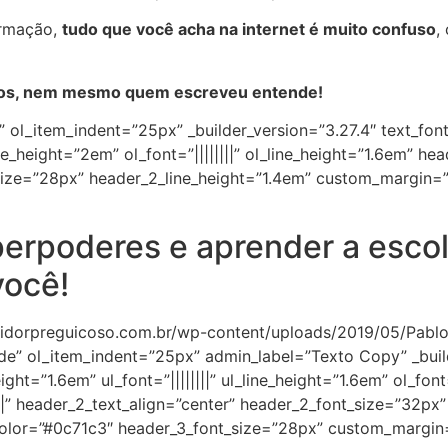
ormação,
tudo que você acha na internet é muito confuso
,
os, nem mesmo quem escreveu entende!
” ol_item_indent=”25px” _builder_version=”3.27.4″ text_font
ine_height=”2em” ol_font=”||||||||” ol_line_height=”1.6em” hea
ize=”28px” header_2_line_height=”1.4em” custom_margin=”||
perpoderes e aprender a escol
você!
stidorpreguicoso.com.br/wp-content/uploads/2019/05/Pablo_
ide” ol_item_indent=”25px” admin_label=”Texto Copy” _buil
ight=”1.6em” ul_font=”||||||||” ul_line_height=”1.6em” ol_font=
|||” header_2_text_align=”center” header_2_font_size=”32px” 
_color=”#0c71c3″ header_3_font_size=”28px” custom_margi