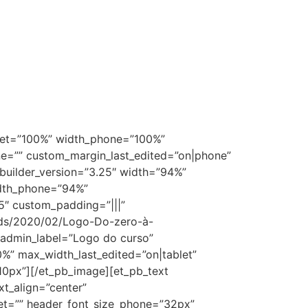
ablet=”100%” width_phone=”100%”
ne=”” custom_margin_last_edited=”on|phone”
_builder_version=”3.25″ width=”94%”
idth_phone=”94%”
5″ custom_padding=”|||”
oads/2020/02/Logo-Do-zero-à-
” admin_label=”Logo do curso”
” max_width_last_edited=”on|tablet”
0px”][/et_pb_image][et_pb_text
xt_align=”center”
let=”” header_font_size_phone=”32px”