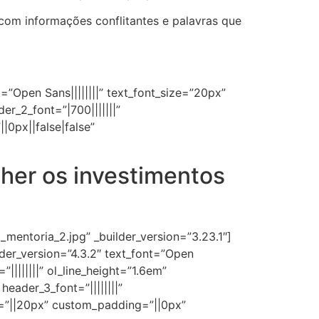
 com informações conflitantes e palavras que
=”Open Sans||||||||” text_font_size=”20px”
der_2_font=”|700|||||||”
0px||false|false”
her os investimentos
mentoria_2.jpg” _builder_version=”3.23.1″]
der_version=”4.3.2″ text_font=”Open
”||||||||” ol_line_height=”1.6em”
header_3_font=”||||||||”
n=”||20px” custom_padding=”||0px”