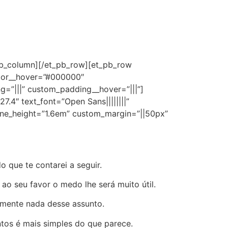
pb_column][/et_pb_row][et_pb_row
lor__hover=”#000000″
g=”|||” custom_padding__hover=”|||”]
.4″ text_font=”Open Sans||||||||”
ol_line_height=”1.6em” custom_margin=”||50px”
 que te contarei a seguir.
ao seu favor o medo lhe será muito útil.
amente nada desse assunto.
ntos é mais simples do que parece.