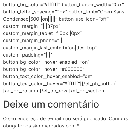
button_bg_color=”#ffffff” button_border_width=”0px”
button_letter_spacing=”0px” button_font=”Open Sans
Condensed|600||on|||||” button_use_icon=”off”
custom_margin=”|||87px”
custom_margin_tablet=”|0px||0px”
custom_margin_phone=”|||”
custom_margin_last_edited=”on|desktop”
custom_padding=”|||”
button_bg_color__hover_enabled=”on”
button_bg_color__hover=”#000000″
button_text_color__hover_enabled=”on”
button_text_color__hover=”#ffffff”][/et_pb_button]
[/et_pb_column][/et_pb_row][/et_pb_section]
Deixe um comentário
O seu endereço de e-mail não será publicado.
Campos
obrigatórios são marcados com
*