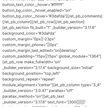
button_text_color__hover=”#ffffff”
button_bg_color__hover_enabled=”on”
button_bg_color__hover=”#3dafda”][/et_pb_comments]
[/et_pb_column][/et_pb_row][/et_pb_section]
[et_pb_section fb_built=”1″ _builder_version=”3.17.6″
background_color=”#3dafda”
custom_margin=”0px||-23px”
custom_margin_phone=”||0px”
custom_margin_last_edited=”on|desktop”
custom_padding=”15px||15px” global_module=”1364″]
[et_pb_row make_fullwidth=”on”
_builder_version=”3.17.4″ background_size=”initial”
background_position=”top_left”
background_repeat=”repeat”
module_alignment=”center”][et_pb_column type=”3_4″
_builder_version=”3.0.47″ parallax=”off”
parallax_method=”on”][et_pb_text
_builder_version=”3.17.6″ text_font=”|300|||||||”