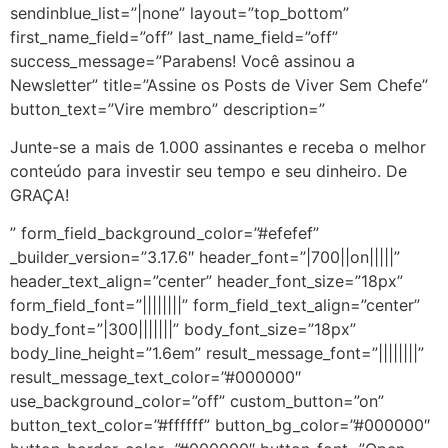
sendinblue_list=”|none” layout=”top_bottom”
first_name_field=”off” last_name_field=”off”
success_message=”Parabens! Você assinou a
Newsletter” title=”Assine os Posts de Viver Sem Chefe”
button_text=”Vire membro” description=”
Junte-se a mais de 1.000 assinantes e receba o melhor
conteúdo para investir seu tempo e seu dinheiro. De
GRAÇA!
” form_field_background_color=”#efefef”
_builder_version=”3.17.6″ header_font=”|700||on|||||”
header_text_align=”center” header_font_size=”18px”
form_field_font=”||||||||” form_field_text_align=”center”
body_font=”|300|||||||” body_font_size=”18px”
body_line_height=”1.6em” result_message_font=”||||||||”
result_message_text_color=”#000000″
use_background_color=”off” custom_button=”on”
button_text_color=”#ffffff” button_bg_color=”#000000″