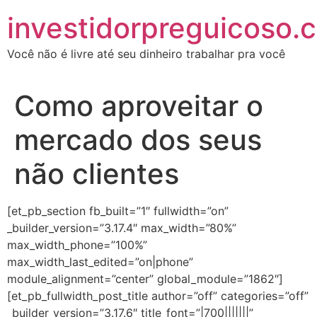
investidorpreguicoso.
Você não é livre até seu dinheiro trabalhar pra você
Como aproveitar o
mercado dos seus
não clientes
[et_pb_section fb_built=”1″ fullwidth=”on”
_builder_version=”3.17.4″ max_width=”80%”
max_width_phone=”100%”
max_width_last_edited=”on|phone”
module_alignment=”center” global_module=”1862″]
[et_pb_fullwidth_post_title author=”off” categories=”off”
_builder_version=”3.17.6″ title_font=”|700|||||||”