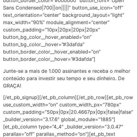
button_border_color=”#000000″ button_font=”Open
Sans Condensed|700||on|||||” button_use_icon=”off”
text_orientation=”center” background_layout=”light”
max_width=”90%” module_alignment=”center”
custom_padding=”10px|20px|20px|20px”
button_bg_color__hover_enabled=”on”
button_bg_color__hover=”#3dafda”
button_border_color__hover_enabled=”on”
button_border_color__hover=”#3dafda”]
Junte-se a mais de 1.000 assinantes e receba o melhor
conteúdo para investir seu tempo e seu dinheiro. De
GRAÇA!
[/et_pb_signup][/et_pb_column][/et_pb_row][et_pb_row
use_custom_width=”on” custom_width_px=”780px”
custom_padding=”50px|0px|20.4667px|0px|false|false”
_builder_version=”3.17.6″ global_module=”1885″]
[et_pb_column type=”4_4″ _builder_version=”3.0.47″
parallax=”off” parallax_method=”on”][et_pb_text