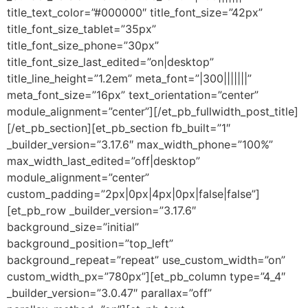
title_text_color=”#000000″ title_font_size=”42px”
title_font_size_tablet=”35px”
title_font_size_phone=”30px”
title_font_size_last_edited=”on|desktop”
title_line_height=”1.2em” meta_font=”|300|||||||”
meta_font_size=”16px” text_orientation=”center”
module_alignment=”center”][/et_pb_fullwidth_post_title]
[/et_pb_section][et_pb_section fb_built=”1″
_builder_version=”3.17.6″ max_width_phone=”100%”
max_width_last_edited=”off|desktop”
module_alignment=”center”
custom_padding=”2px|0px|4px|0px|false|false”]
[et_pb_row _builder_version=”3.17.6″
background_size=”initial”
background_position=”top_left”
background_repeat=”repeat” use_custom_width=”on”
custom_width_px=”780px”][et_pb_column type=”4_4″
_builder_version=”3.0.47″ parallax=”off”