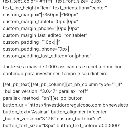
text_text_color=”#ffffff” text_font_size=”20px”
text_line_height=”1em” text_orientation=”center”
custom_margin=”|-350px||-160px”
custom_margin_tablet=”|0px||0px”
custom_margin_phone=”|0px||0px”
custom_margin_last_edited=”on|tablet”
custom_padding=”10px|||”
custom_padding_phone=”0px||”
custom_padding_last_edited=”on|phone”]
Junte-se a mais de 1.000 assinantes e receba o melhor
conteúdo para investir seu tempo e seu dinheiro
[/et_pb_text][/et_pb_column][et_pb_column type=”1_4″
_builder_version=”3.0.47″ parallax=”off”
parallax_method=”on”][et_pb_button
button_url=”https://investidorpreguicoso.com.br/newslett
button_text=”Assinar” button_alignment=”center”
_builder_version=”3.17.6″ custom_button=”on”
button_text_size=”18px” button_text_color=”#000000″