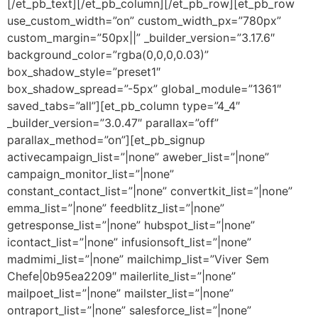
[/et_pb_text][/et_pb_column][/et_pb_row][et_pb_row
use_custom_width=”on” custom_width_px=”780px”
custom_margin=”50px||” _builder_version=”3.17.6″
background_color=”rgba(0,0,0,0.03)”
box_shadow_style=”preset1″
box_shadow_spread=”-5px” global_module=”1361″
saved_tabs=”all”][et_pb_column type=”4_4″
_builder_version=”3.0.47″ parallax=”off”
parallax_method=”on”][et_pb_signup
activecampaign_list=”|none” aweber_list=”|none”
campaign_monitor_list=”|none”
constant_contact_list=”|none” convertkit_list=”|none”
emma_list=”|none” feedblitz_list=”|none”
getresponse_list=”|none” hubspot_list=”|none”
icontact_list=”|none” infusionsoft_list=”|none”
madmimi_list=”|none” mailchimp_list=”Viver Sem
Chefe|0b95ea2209″ mailerlite_list=”|none”
mailpoet_list=”|none” mailster_list=”|none”
ontraport_list=”|none” salesforce_list=”|none”