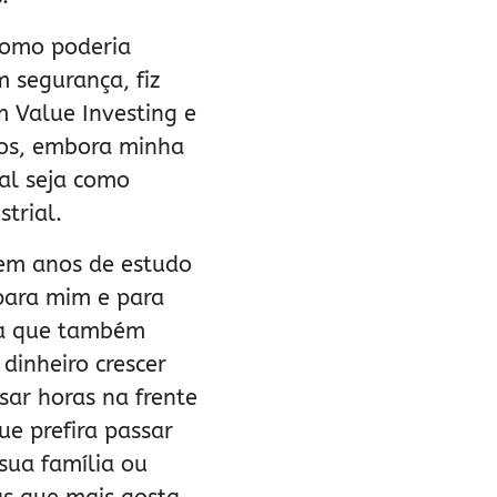
como poderia
m segurança, fiz
 Value Investing e
cos, embora minha
al seja como
trial.
 em anos de estudo
 para mim e para
oa que também
 dinheiro crescer
sar horas na frente
ue prefira passar
sua família ou