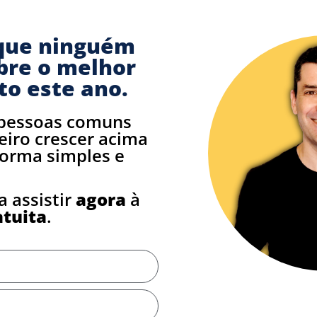
que ninguém
bre o melhor
to este ano.
pessoas comuns
eiro crescer acima
forma simples e
a assistir
agora
à
atuita
.