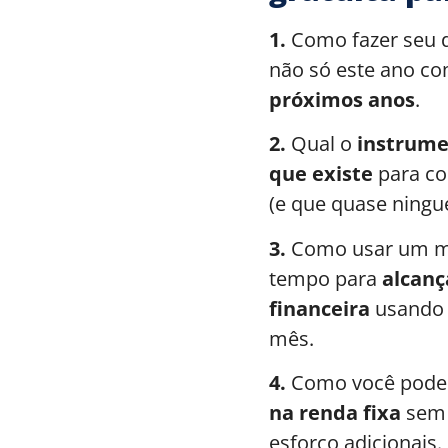
1.
C
omo fazer seu 
não só este ano c
próximos anos
.
2.
Qual o
instrume
que existe
para co
(e que quase ning
3.
Como usar um m
tempo para
alcanç
financeira
usando 
mês.
4.
Como você pod
na renda fixa
sem 
esforço adicionais.