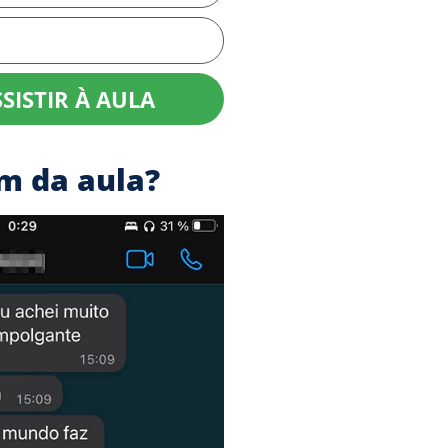
SISTIR À AULA
m da aula?