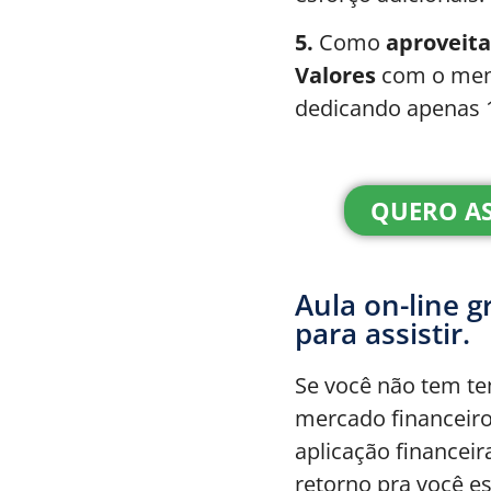
5.
Como
aproveita
Valores
com o meno
dedicando apenas 
QUERO AS
Aula on-line g
para assistir.
Se você não tem t
mercado financeiro
aplicação financeir
retorno pra você es