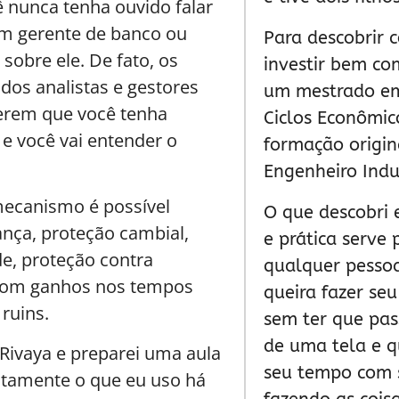
ê nunca tenha ouvido falar
m gerente de banco ou
Para descobrir 
 sobre ele. De fato, os
investir bem co
dos analistas e gestores
um mestrado em
erem que você tenha
Ciclos Econômi
e você vai entender o
formação origin
Engenheiro Indus
ecanismo é possível
O que descobri
ança, proteção cambial,
e prática serve
ade, proteção contra
qualquer pess
 com ganhos nos tempos
queira fazer seu
ruins.
sem ter que pas
de uma tela e q
ivaya e preparei uma aula
seu tempo com 
atamente o que eu uso há