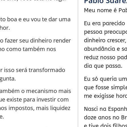
Pablo Suáre
Meu nome é Pab
to boa e eu vou te dar uma
Eu era parecid
hor.
pessoa preocup
o fazer seu dinheiro render
dinheiro crescer
ano como também nos
abundância e sa
reduz nosso pad
dia que passa.
er isso será transformado
gunta.
Eu só queria um 
que fosse simpl
 também o mecanismo mais
me exigisse hor
e existe para investir com
s impostos, mais liquidez
Nasci na Espanh
e.
doze anos no Br
e tive dois filho