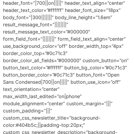
header_font=”|700||on|||||” header_text_align=”center”
header_text_color=”#ffffff” header_font_size=”18px”
body_font=”|300|||||||” body_line_height=”1.6em”
result_message_font=”||||||||”
result_message_text_color=”#000000″
form_field_font=”||||||||” form_field_text_align=”center”
use_background_color=”off” border_width_top=”4px”
border_color_top=”#0c71c3″
border_color_all_fields=”#000000″ custom_button=”on”
button_text_color=”#ffffff” button_bg_color=”#0c71c3″
button_border_color=”#0c71c3″ button_font=”Open
Sans Condensed|700||on|||||” button_use_icon=”off”
text_orientation=”center”
max_width_last_edited=”on|phone”
module_alignment=”center” custom_margin=”|||”
custom_padding=”|||”
custom_css_newsletter_title=”background-
color:#404b5c;||padding-top:20px;”
custom_css_newsletter_description=”background-