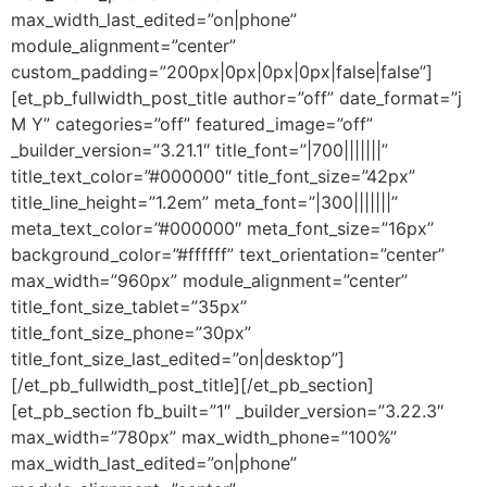
max_width_last_edited=”on|phone”
module_alignment=”center”
custom_padding=”200px|0px|0px|0px|false|false”]
[et_pb_fullwidth_post_title author=”off” date_format=”j
M Y” categories=”off” featured_image=”off”
_builder_version=”3.21.1″ title_font=”|700|||||||”
title_text_color=”#000000″ title_font_size=”42px”
title_line_height=”1.2em” meta_font=”|300|||||||”
meta_text_color=”#000000″ meta_font_size=”16px”
background_color=”#ffffff” text_orientation=”center”
max_width=”960px” module_alignment=”center”
title_font_size_tablet=”35px”
title_font_size_phone=”30px”
title_font_size_last_edited=”on|desktop”]
[/et_pb_fullwidth_post_title][/et_pb_section]
[et_pb_section fb_built=”1″ _builder_version=”3.22.3″
max_width=”780px” max_width_phone=”100%”
max_width_last_edited=”on|phone”