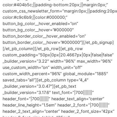
color:#404b5c;||padding-bottom:20px;||margin:0px;”
custom_css_newsletter_form=”margin:0px;||padding:20px
color:#c9c6b9;||color:#000000;”
button_bg_color__hover_enabled=”on”
button_bg_color__hover=”#000000″
button_border_color__hover_enabled=”on”
button_border_color__hover=”#000000″][/et_pb_signup]
[/et_pb_column][/et_pb_row][et_pb_row
custom_padding=”50px|0px|20.4667px|0px|false|false”
_builder_version=”3.22″ width=”96%” max_width=”96%”
use_custom_width=”on” width_unit=”off”
custom_width_percent=”96%” global_module=”1885″
saved_tabs=”all”][et_pb_column type=”4_4″
_builder_version=”3.0.47″][et_pb_text
_builder_version=”3.17.6″ text_font=”|700|||||||”
header_font=”|700|||||||” header_text_align=”center”
header_line_height=”1.5em” header_2_font=”|700|||||||”
header_2_text_align=”center” header_2_font_size=”42px”