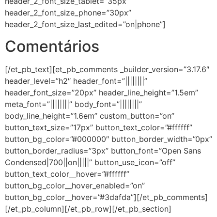
header_2_font_size_tablet=”35px”
header_2_font_size_phone=”30px”
header_2_font_size_last_edited=”on|phone”]
Comentários
[/et_pb_text][et_pb_comments _builder_version=”3.17.6″
header_level=”h2″ header_font=”||||||||”
header_font_size=”20px” header_line_height=”1.5em”
meta_font=”||||||||” body_font=”||||||||”
body_line_height=”1.6em” custom_button=”on”
button_text_size=”17px” button_text_color=”#ffffff”
button_bg_color=”#000000″ button_border_width=”0px”
button_border_radius=”3px” button_font=”Open Sans
Condensed|700||on|||||” button_use_icon=”off”
button_text_color__hover=”#ffffff”
button_bg_color__hover_enabled=”on”
button_bg_color__hover=”#3dafda”][/et_pb_comments]
[/et_pb_column][/et_pb_row][/et_pb_section]