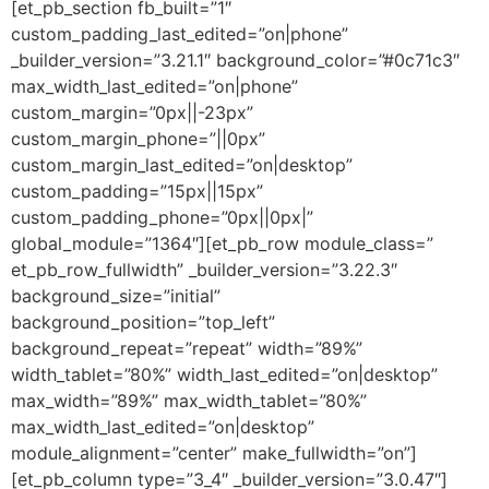
[et_pb_section fb_built=”1″
custom_padding_last_edited=”on|phone”
_builder_version=”3.21.1″ background_color=”#0c71c3″
max_width_last_edited=”on|phone”
custom_margin=”0px||-23px”
custom_margin_phone=”||0px”
custom_margin_last_edited=”on|desktop”
custom_padding=”15px||15px”
custom_padding_phone=”0px||0px|”
global_module=”1364″][et_pb_row module_class=”
et_pb_row_fullwidth” _builder_version=”3.22.3″
background_size=”initial”
background_position=”top_left”
background_repeat=”repeat” width=”89%”
width_tablet=”80%” width_last_edited=”on|desktop”
max_width=”89%” max_width_tablet=”80%”
max_width_last_edited=”on|desktop”
module_alignment=”center” make_fullwidth=”on”]
[et_pb_column type=”3_4″ _builder_version=”3.0.47″]