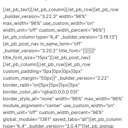
[/et_pb_text][/et_pb_column][/et_pb_row][et_pb_row
_builder_version=”3.22.3″ width=”96%”
max_width=”96%” use_custom_width=”on”
width_unit=”off” custom_width_percent=”96%”]
[et_pb_column type=”4_4″ _builder_version=”3.19.13″]
[et_pb_post_nav in_same_term=”off”
_builder_version=”3.20.2″ title_font=”||||||||”
title_font_size=”15px”][/et_pb_post_nav]
[/et_pb_column][/et_pb_row][et_pb_row
custom_padding=”0px|0px|0px|0px”
custom_margin=”50px||” _builder_version=”3.22″
border_radii=”on|5px|5px|5px|5px”
border_color_all=”rgba(0,0,0,0.03)”
border_style_all=”none” width=”96%” max_width=”96%”
module_alignment=”center” use_custom_width=”on”
width_unit=”off” custom_width_percent=”96%”
global_module=”1361″ saved_tabs=”all”][et_pb_column
type=”4_4″ _builder_version=”3.0.47″][et_pb_signup