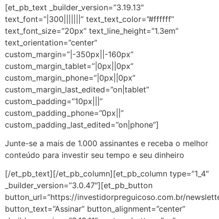
[et_pb_text _builder_version=”3.19.13″
text_font=”|300|||||||” text_text_color=”#ffffff”
text_font_size=”20px” text_line_height=”1.3em”
text_orientation=”center”
custom_margin=”|-350px||-160px”
custom_margin_tablet=”|0px||0px”
custom_margin_phone=”|0px||0px”
custom_margin_last_edited=”on|tablet”
custom_padding=”10px|||”
custom_padding_phone=”0px||”
custom_padding_last_edited=”on|phone”]
Junte-se a mais de 1.000 assinantes e receba o melhor
conteúdo para investir seu tempo e seu dinheiro
[/et_pb_text][/et_pb_column][et_pb_column type=”1_4″
_builder_version=”3.0.47″][et_pb_button
button_url=”https://investidorpreguicoso.com.br/newslett
button_text=”Assinar” button_alignment=”center”