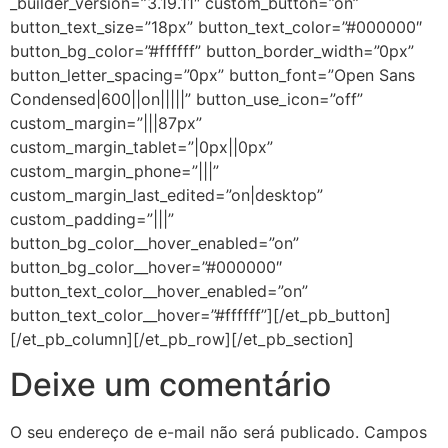
_builder_version=”3.19.11″ custom_button=”on”
button_text_size=”18px” button_text_color=”#000000″
button_bg_color=”#ffffff” button_border_width=”0px”
button_letter_spacing=”0px” button_font=”Open Sans
Condensed|600||on|||||” button_use_icon=”off”
custom_margin=”|||87px”
custom_margin_tablet=”|0px||0px”
custom_margin_phone=”|||”
custom_margin_last_edited=”on|desktop”
custom_padding=”|||”
button_bg_color__hover_enabled=”on”
button_bg_color__hover=”#000000″
button_text_color__hover_enabled=”on”
button_text_color__hover=”#ffffff”][/et_pb_button]
[/et_pb_column][/et_pb_row][/et_pb_section]
Deixe um comentário
O seu endereço de e-mail não será publicado.
Campos