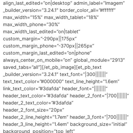
align_last_edited=”on|desktop” admin_label=”Imagem”
_builder_version=”3.24.1″ border_color_all=”#ffffff”
max_width=”15%” max_width_tablet=”18%”
max_width_phone=”30%”
max_width_last_edited=”on|tablet”
custom_margin=”-290px||175px”
custom_margin_phone=”-370px||265px”
custom_margin_last_edited=”on|phone”
always_center_on_mobile=”on” global_module=”2913″
saved_tabs=”all”][/et_pb_image][et_pb_text
_builder_version=”3.24.1″ text_font=”|300|||||||”
text_text_color=”#000000″ text_line_height=”1.6em”
link_text_color=”#3dafda” header_font=”||||||||”
header_text_color=”#3dafda” header_2_font=”|700|||||||”
header_2_text_color=”#3dafda”
header_2_font_size=”20px”
header_2_line_height=”1.7em” header_3_font=”|700|||||||”
header_3_line_height=”1.4em” background_size=”initial”
background_position=”top_left”