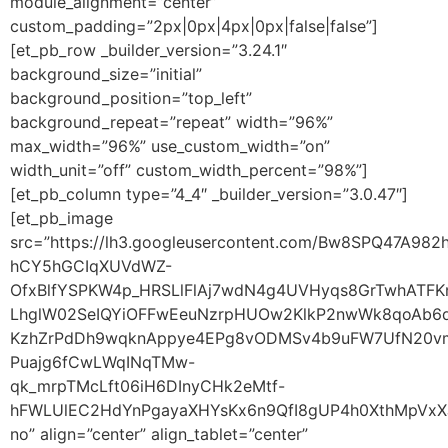
module_alignment=”center”
custom_padding=”2px|0px|4px|0px|false|false”]
[et_pb_row _builder_version=”3.24.1″
background_size=”initial”
background_position=”top_left”
background_repeat=”repeat” width=”96%”
max_width=”96%” use_custom_width=”on”
width_unit=”off” custom_width_percent=”98%”]
[et_pb_column type=”4_4″ _builder_version=”3.0.47″]
[et_pb_image
src=”https://lh3.googleusercontent.com/Bw8SPQ47
hCY5hGCIqXUVdWZ-
OfxBlfYSPKW4p_HRSLlFlAj7wdN4g4UVHyqs8GrTwhATF
LhglW02SeIQYiOFFwEeuNzrpHUOw2KlkP2nwWk8qoAb6d
KzhZrPdDh9wqknAppye4EPg8vODMSv4b9uFW7UfN20vm
Puajg6fCwLWqINqTMw-
qk_mrpTMcLft06iH6DInyCHk2eMtf-
hFWLUlEC2HdYnPgayaXHYsKx6n9QfI8gUP4h0XthMpVxX
no” align=”center” align_tablet=”center”